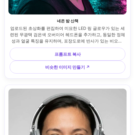
네온 밤 산책
업로드된 초상화를 편집하여 미묘한 LED 링 글로우가 있는 세
련된 무광택 검은색 오버이어 헤드폰을 추가하고, 동일한 정체
성과 얼굴 특징을 유지하며, 포장도로에 반사가 있는 비오는 
네온 도시 거리 배경, 영화 같은 청록색과 자홍색 색상 등급, 머
리카락에 부드러운 림 라이트, Sony A7IV 85mm f/1.4로 촬영, 
프롬프트 복사
하프 바디 프레임, 얕은 피사계 깊이, 초현실적인 피부 질감, 편
집 거리 사진, 선명한 초점 --ar 4:5
비슷한 이미지 만들기 ↗