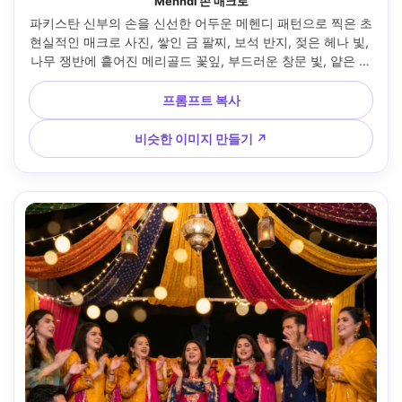
Mehndi 손 매크로
파키스탄 신부의 손을 신선한 어두운 메헨디 패턴으로 찍은 초
현실적인 매크로 사진, 쌓인 금 팔찌, 보석 반지, 젖은 헤나 빛, 
나무 쟁반에 흩어진 메리골드 꽃잎, 부드러운 창문 빛, 얕은 피
사계 깊이, Sony A7IV 90mm 매크로 렌즈로 촬영, 산뜻한 피
부 질감, 따뜻한 색상 등급, 고급 웨딩 디테일 사진 --ar 4:5
프롬프트 복사
비슷한 이미지 만들기 ↗