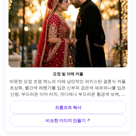
요정 빛 아래 커플
따뜻한 요정 조명 캐노피 아래 낭만적인 파키스탄 결혼식 커플 
초상화, 빨간색 레헨가를 입은 신부와 검은색 셰르와니를 입은 
신랑, 부드러운 이마 터치, 어디에나 부드러운 황금색 보케, 황
혼 무렵 촬영, 소니 A7IV 85mm f/1.4, 얕은 피사계 깊이, 초현
실적인 피부 및 원단 질감, 시네마틱 컬러 등급 --ar 4:5
프롬프트 복사
비슷한 이미지 만들기 ↗