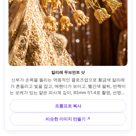
칼리레 무브먼트 샷
신부가 손목을 돌리는 역동적인 클로즈업으로 황금색 칼리레
가 흔들리고 빛을 잡고, 메헨디가 보이고, 빨간색 팔찌, 반짝이
는 보케가 있는 얕은 피사계 깊이, 85mm f/1.4로 촬영, 선명한 
금속 질감, 따뜻한 영화 같은 등급, 초사실적인 웨딩 디테일 사
진 --ar 4:5
프롬프트 복사
비슷한 이미지 만들기 ↗