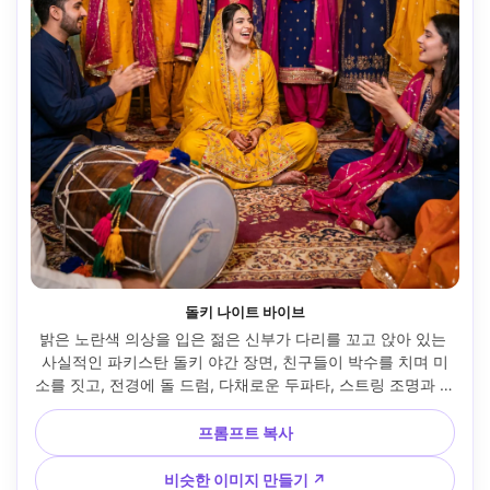
돌키 나이트 바이브
밝은 노란색 의상을 입은 젊은 신부가 다리를 꼬고 앉아 있는 
사실적인 파키스탄 돌키 야간 장면, 친구들이 박수를 치며 미
소를 짓고, 전경에 돌 드럼, 다채로운 두파타, 스트링 조명과 랜
턴이 보케를 만들고, 솔직한 다큐멘터리 스타일, 니콘 Z8 
35mm 렌즈, 자연스러운 모션 블러, 즐거운 분위기, 풍부한 포
프롬프트 복사
화 색상 --ar 4:5
비슷한 이미지 만들기 ↗