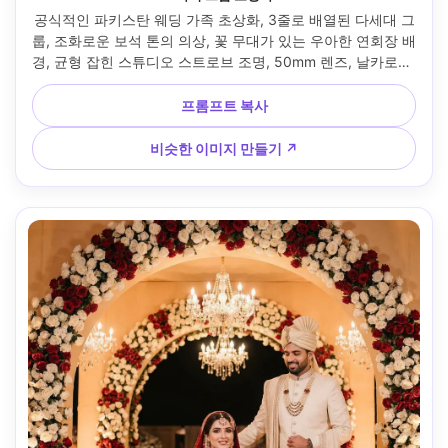
공식적인 파키스탄 웨딩 가족 초상화, 3줄로 배열된 다세대 그
룹, 조화로운 보석 톤의 의상, 꽃 무대가 있는 우아한 연회장 배
경, 균형 잡힌 스튜디오 스트로브 조명, 50mm 렌즈, 날카로운 
얼굴, 자연스러운 미소, 사실적인 피부 톤, 고해상도 클래식 웨
딩 사진 --ar 4:5
프롬프트 복사
비슷한 이미지 만들기 ↗