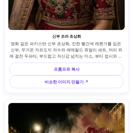
신부 조라 초상화
영화 같은 파키스탄 신부 초상화, 진한 빨간색 레헨가를 입은 
신부, 무거운 자르도지 자수와 에메랄드 쥬얼리 세트, 머리 위
에 걸친 두파타, 부드럽고 자신감 넘치는 미소, 뷰티 접시와 림 
라이트가 있는 스튜디오 스트로브, Hasselblad 미디엄 포맷 
룩, 85mm f/1.4 얕은 깊이, 편집 리터치하지만 자연스러운 모
프롬프트 복사
공, 고급스러운 색상 등급 --ar 4:5
비슷한 이미지 만들기 ↗