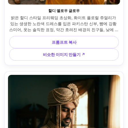
할디 옐로우 글로우
밝은 할디 스타일 프리웨딩 초상화, 화이트 플로럴 쥬얼리가 
있는 생생한 노란색 드레스를 입은 파키스탄 신부, 뺨에 강황 
스미어, 웃는 솔직한 표정, 약간 흐려진 배경의 친구들, 낮에 야
외 안뜰, 35mm 렌즈 다큐멘터리 프레임, 높은 셔터 선명함, 따
뜻하고 즐거운 색상 등급 --ar 4:5
프롬프트 복사
비슷한 이미지 만들기 ↗