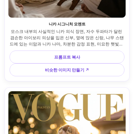
니카 시그니처 모멘트
모스크 내부의 사실적인 니카 의식 장면, 자수 두파타가 달린 
겸손한 아이보리 의상을 입은 신부, 옆에 앉은 신랑, 나무 스탠
드에 있는 이맘과 니카 나마, 차분한 감정 표현, 미묘한 햇빛이 
가득한 부드러운 주변 빛, 후지필름 GFX 50mm 렌즈 룩, 존중
하는 구도, 다큐멘터리 리얼리즘 --ar 4:5
프롬프트 복사
비슷한 이미지 만들기 ↗