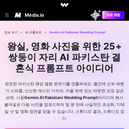
Media.io
무료 체험
정보 보기
>
AI 프롬프트
>
Gemini AI Pakistani Wedding Prompt
왕실, 영화 사진을 위한 25+
쌍둥이 자리 AI 파키스탄 결
혼식 프롬프트 아이디어
완전한 파키스탄 웨딩 앨범 분위기를 연출하세요. 빨간색 신부 레헨
가 스파클, 신선한 재스민 가즈라, 커플 뒤에 있는 따뜻한 요정 같은
보케. 사용
Gemini AI Pakistani Wedding Prompt
아이디어 복사
붙여넣은 다음 사진을 업로드하여 몇 분 만에 사실적인 초상화, 디테
일 샷 및 영화 장면을 얻을 수 있습니다. 스튜디오 결과, 스튜디오 없
이.