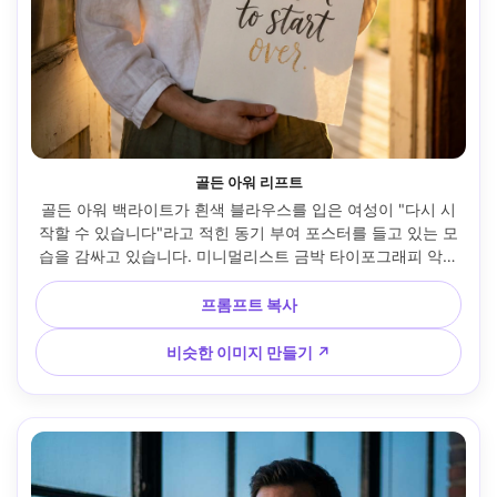
골든 아워 리프트
골든 아워 백라이트가 흰색 블라우스를 입은 여성이 "다시 시
작할 수 있습니다"라고 적힌 동기 부여 포스터를 들고 있는 모
습을 감싸고 있습니다. 미니멀리스트 금박 타이포그래피 악센
트가 있는 손으로 적힌 타이포그래피, 태양 플레어가 있는 출
입구에서 촬영, Sony A7IV, 50mm f/1.4, 수직 미드샷, 희망적
프롬프트 복사
인 분위기, 사실적인 피부 질감, 자연 그림자, 따뜻한 색상 등
급, 고해상도 --ar 4:5
비슷한 이미지 만들기 ↗