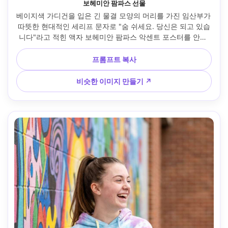
보헤미안 팜파스 선물
베이지색 가디건을 입은 긴 물결 모양의 머리를 가진 임산부가 
따뜻한 현대적인 세리프 문자로 "숨 쉬세요. 당신은 되고 있습
니다"라고 적힌 액자 보헤미안 팜파스 악센트 포스터를 안고 
있으며, 중립적인 직물이 있는 아늑한 보육원에서 촬영, 골든 
아워 사이드 라이트, 소니 A7III, 35mm f/1.8, 수직 3/4 촬영, 
프롬프트 복사
친밀한 희망적인 분위기, 사실적인 피부 질감, 자연스러운 그
림자, 편집 품질, 날카로운 초점 --ar 4:5
비슷한 이미지 만들기 ↗