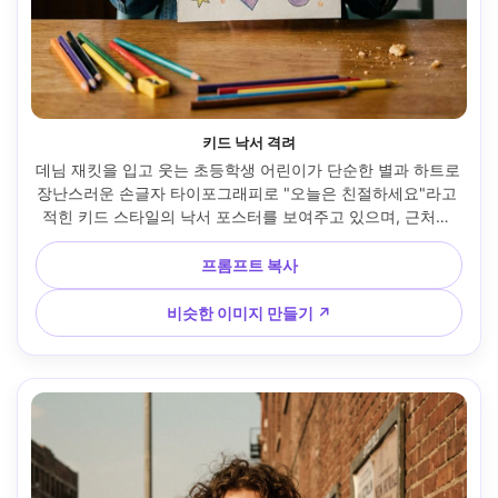
키드 낙서 격려
데님 재킷을 입고 웃는 초등학생 어린이가 단순한 별과 하트로 
장난스러운 손글자 타이포그래피로 "오늘은 친절하세요"라고 
적힌 키드 스타일의 낙서 포스터를 보여주고 있으며, 근처에 
색연필이 있는 주방 테이블에서 촬영, 부드러운 오후 창문 조
명, 캐논 EOS R6, 50mm f/2, 세로 클로즈 인물, 따뜻한 가족 
프롬프트 복사
분위기, 사실적인 피부 질감, 자연스러운 그림자, 종이 질감이 
보이며, 선명한 초점 --ar 4:5
비슷한 이미지 만들기 ↗