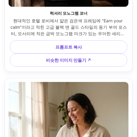
럭셔리 모노그램 코너
현대적인 호텔 로비에서 얇은 검은색 프레임에 "Earn your 
calm"이라고 적힌 고급 블랙 앤 골드 스타일의 동기 부여 포스
터, 모서리에 작은 금박 모노그램 마크가 있는 우아한 세리프 
캡, 새틴 블레이저를 입은 여성이 들고 있음, 림 라이트가 있는 
따뜻한 주변 조명, Canon R6, 70mm f/2.8, 수직 인물 프레임, 
프롬프트 복사
고급스러운 차분한 분위기, 자연스러운 그림자, 선명한 인쇄 
질감, 고해상도 --ar 4:5
비슷한 이미지 만들기 ↗