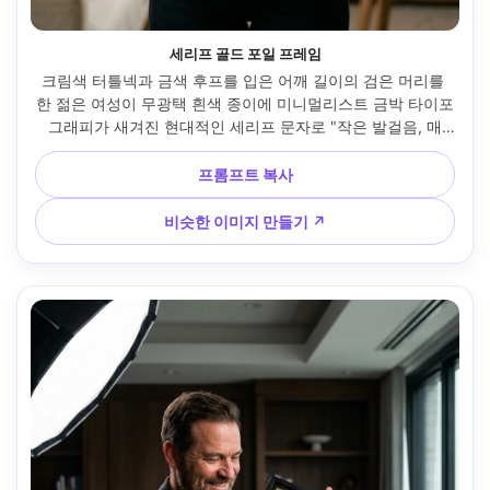
세리프 골드 포일 프레임
크림색 터틀넥과 금색 후프를 입은 어깨 길이의 검은 머리를 
한 젊은 여성이 무광택 흰색 종이에 미니멀리스트 금박 타이포
그래피가 새겨진 현대적인 세리프 문자로 "작은 발걸음, 매
일"이라고 적힌 동기 부여 포스터를 담은 얇은 참나무 프레임
을 들고 밝은 중립적인 거실에 서 있습니다. 부드러운 창문 조
프롬프트 복사
명, Sony A7IV, 85mm f/1.4, 얕은 피사계 심도, 수직 중간 촬
영, 차분하고 자신감 있는 분위기, 사실적인 피부 질감, 자연스
비슷한 이미지 만들기 ↗
러운 그림자, 선명한 프린트 디테일, 고해상도 --ar 4:5