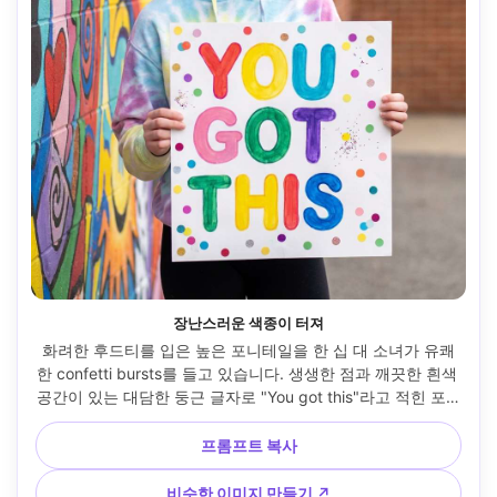
장난스러운 색종이 터져
화려한 후드티를 입은 높은 포니테일을 한 십 대 소녀가 유쾌
한 confetti bursts를 들고 있습니다. 생생한 점과 깨끗한 흰색 
공간이 있는 대담한 둥근 글자로 "You got this"라고 적힌 포스
터, 학교 벽 벽화 근처에서 야외에서 촬영, 밝은 흐린 빛, 
Fujifilm X-T5, 56mm f/1.2, 수직 허리 프레임, 활기찬 분위기, 
프롬프트 복사
사실적인 피부 질감, 선명한 프린트 가장자리, 고해상도, 강렬
한 색상 등급 --ar 4:5
비슷한 이미지 만들기 ↗