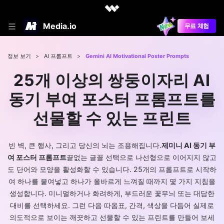
Media.io
무료 체험
정보 보기
>
AI 프롬프트
>
Gemini AI Motivational Poster Prompts
25개 이상의 쌍둥이자리 AI
동기 부여 포스터 프롬프트를
선물할 수 있는 프린트
빈 벽, 큰 행사, 그리고 당신의 뇌는 조용해집니다.
제미니 AI 동기 부
여 포스터 프롬프트
끝없는 글꼴 선택으로 나선형으로 이어지지 않고
도 단어와 모양을 활성화할 수 있습니다. 25개의 프롬프트로 시작하
여 하나를 붙여넣고 하나가 올바르게 느껴질 때까지 몇 가지 지침을
생성합니다. 미니멀하거나 화려하게, 부드러운 꽃무늬 또는 대담한
대비를 선택하세요. 그런 다음 따옴표, 간격, 색상을 다듬어 실제로
의도적으로 보이는 깨끗하고 선물할 수 있는 프린트를 만들어 보세