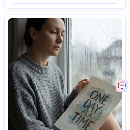
--ar 4:5