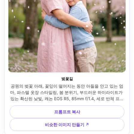
벚꽃길
공원의 벚꽃 아래, 꽃잎이 떨어지는 동안 아들을 안고 있는 엄
마, 파스텔 옷장 스타일링, 봄 분위기, 부드러운 하이라이트가 
있는 확산된 낮빛, 캐논 EOS R5, 85mm f/1.4, 세로 반체 프레
임, 로맨틱 보케, 자연스러운 피부 질감, 편집 색상 등급, 높은 
디테일 --ar 4:5
프롬프트 복사
비슷한 이미지 만들기 ↗