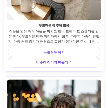
부드러운 창 주방 포옹
잠옷을 입은 어린 아들을 껴안고 있는 크림 니트 스웨터를 입
은 엄마, 부드러운 뺨과 머리카락의 접촉, 따뜻한 가족적 친밀
감, 아침 커피 증기가 배경으로 깔끔한 현대적인 주방 내부, 카
메라 왼쪽에서 나오는 부드러운 창문 빛, Canon EOS R5, 
85mm f/1.4, 얕은 피사계 깊이, 반체 프레임, 어깨 주위에 손
프롬프트 복사
이 보이며, 자연스러운 피부 질감과 미묘한 날아가는 머리카
락, 편집 색상 등급, 고해상도, 선명한 초점, 사실적인 그림자 -
비슷한 이미지 만들기 ↗
-ar 4:5