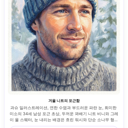
겨울 니트의 포근함
과슈 일러스트레이션, 연한 수염과 부드러운 파란 눈, 희미한 
미소의 34세 남성 포근 초상, 두꺼운 꽈배기 니트 비니와 그레
이 울 스웨터, 눈 내리는 배경은 흐린 워시와 단순 소나무 형태
로 암시, 쿨 앰비언트라이트에 따뜻한 볼 하이라이트, 매트 과