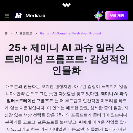
Media.io
무료 체험
홈
>
AI 프롬프트
>
Gemini AI Gouache Illustration Prompt
25+ 제미니 AI 과슈 일러스
트레이션 프롬프트: 감성적인
인물화
대부분의 인물화는 보기엔 괜찮지만, 아무런 감정이 느껴지지 않습
니다. 만약 손으로 그린 듯한 따뜻함을 찾고 있다면,
제미니 AI 과슈
일러스트레이션 프롬프트
는 더 부드럽고 인간적인 마무리를 빠르
게 얻는 지름길입니다. 이 안에는 매트한 안료, 섬세한 종이 질감, 자
신감 있는 색상 선택을 담은 25개의 프롬프트가 준비되어 있습니다.
분위기를 고르고, 프롬프트를 붙여넣고, AI에게 어려운 작업을 맡기
세요. 그리고 한두 가지 디테일만 다듬으면, 인물화가 필터가 아닌