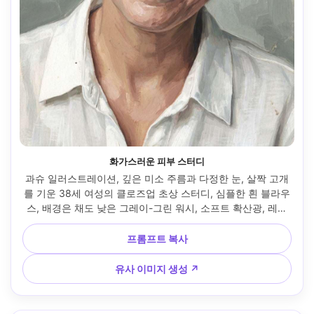
화가스러운 피부 스터디
과슈 일러스트레이션, 깊은 미소 주름과 다정한 눈, 살짝 고개
를 기운 38세 여성의 클로즈업 초상 스터디, 심플한 흰 블라우
스, 배경은 채도 낮은 그레이-그린 워시, 소프트 확산광, 레이
어 불투명 피부톤의 매트 과슈, 볼과 이마에 눈에 띄는 붓터치, 
은은한 종이 텍스처, 코·입술 하이라이트 조절, 친밀하고 솔직
프롬프트 복사
한 무드, 강한 유사성과 자연스러운 개성, 85mm 렌즈, 얕은 심
도 --ar 4:5
유사 이미지 생성 ↗