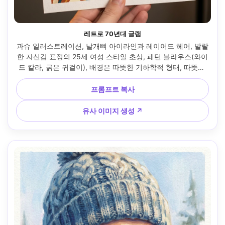
레트로 70년대 글램
과슈 일러스트레이션, 날개뼈 아이라인과 레이어드 헤어, 발랄
한 자신감 표정의 25세 여성 스타일 초상, 패턴 블라우스(와이
드 칼라, 굵은 귀걸이), 배경은 따뜻한 기하학적 형태, 따뜻한 
스튜디오 조명과 부드러운 광채, 매트 안료, 불투명 컬러 블로
킹, 날카로운 그래픽 엣지, 종이 질감, 번트 오렌지와 틸 팔레
프롬프트 복사
트, 향수를 부르는 글램 무드, 85mm 렌즈, 얕은 심도 --ar 4:5
유사 이미지 생성 ↗