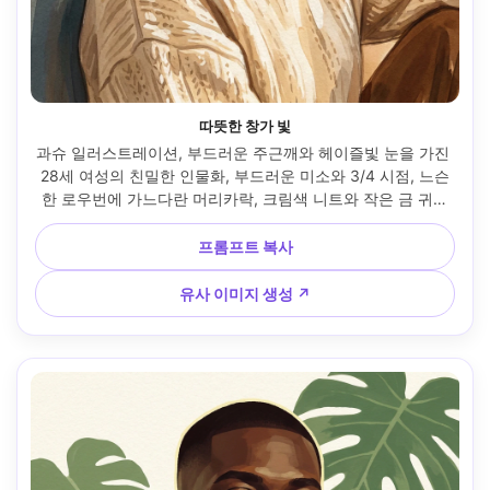
따뜻한 창가 빛
과슈 일러스트레이션, 부드러운 주근깨와 헤이즐빛 눈을 가진 
28세 여성의 친밀한 인물화, 부드러운 미소와 3/4 시점, 느슨
한 로우번에 가느다란 머리카락, 크림색 니트와 작은 금 귀고
리를 착용, 비 오는 아파트 창가에 앉아 단순한 배경, 따뜻한 창
가 빛과 시원한 반사 그림자, 매트 안료, 불투명 레이어 워시, 
프롬프트 복사
눈에 보이는 붓 자국, 은은한 수채화지 질감, 머리카락 주위 부
드러운 경계와 또렷한 눈·입 라인, 조화로운 웜-뉴트럴 팔레트, 
유사 이미지 생성 ↗
차분한 반사 무드, 얼굴의 고채도 디테일, 깨끗한 음영, 회화적 
색 블로킹, 85mm 렌즈, 얕은 심도 --ar 4:5