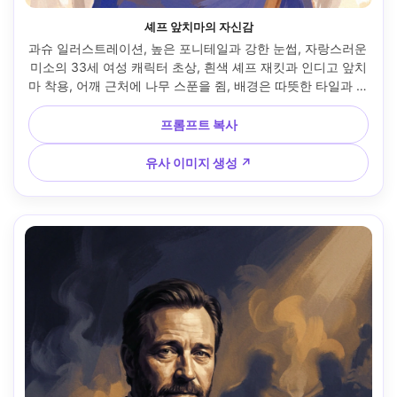
셰프 앞치마의 자신감
과슈 일러스트레이션, 높은 포니테일과 강한 눈썹, 자랑스러운 
미소의 33세 여성 캐릭터 초상, 흰색 셰프 재킷과 인디고 앞치
마 착용, 어깨 근처에 나무 스푼을 쥠, 배경은 따뜻한 타일과 소
프트 조리기구로 단순화, 밝은 상부 조명과 턱 아래 부드러운 
그림자, 불투명 과슈 터치와 매트 마감, 텍스처 있는 종이, 웜 
프롬프트 복사
뉴트럴에 코발트 포인트, 친근하고 에너지 넘치는 무드, 
85mm 렌즈, 얕은 심도 --ar 4:5
유사 이미지 생성 ↗