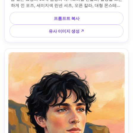
하게 낀 포즈, 세이지색 린넨 셔츠, 오픈 칼라, 대형 몬스테라 
나뭇잎을 단순화한 식물 배경, 확산된 스튜디오 조명에 부드러
운 테두리 빛, 매트 과슈 마감, 불투명 레이어 터치, 또렷한 실
프롬프트 복사
루엣, 질감 있는 종이 결, 제한된 그린-오커 팔레트, 현대적인 
포스터 느낌, 차분한 무드, 정제된 안면 구조와 자연스러운 피
유사 이미지 생성 ↗
부 명암, 85mm 렌즈, 얕은 심도 --ar 4:5