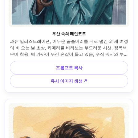
우산 속의 레인코트
과슈 일러스트레이션, 어두운 곱슬머리를 뒤로 넘긴 31세 여성
의 비 오는 날 초상, 카메라를 바라보는 부드러운 시선, 청록색 
우비 착용, 턱 가까이 우산 손잡이 들고 있음, 수직 워시와 부드
러운 반사로 도시의 비 표현, 쿨 오버캐스트 라이팅, 매트 과슈 
레이어, 젖은 종이에 칠한 텍스처, 강조된 종이 결, 쿨 팔레트와 
프롬프트 복사
따뜻한 피부 대조, 조용하고 성찰적인 분위기, 85mm 렌즈, 얕
은 심도 --ar 4:5
유사 이미지 생성 ↗