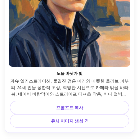
노을 바닷가 빛
과슈 일러스트레이션, 물결진 검은 머리와 따뜻한 올리브 피부
의 24세 인물 몽환적 초상, 희망찬 시선으로 카메라 밖을 바라
봄, 네이비 바람막이와 스트라이프 티셔츠 착용, 바다 절벽이 
넓은 색면으로 배경에 표현, 황금빛 일몰과 부드러운 핑크 하
이라이트, 매트 안료와 크리미 블렌딩, 눈에 보이는 붓 자국, 수
프롬프트 복사
채화지 텍스처, 약간 과장된 색상 조화, 공기감 있는 분위기, 회
화적 경계와 날카로운 눈·부드러운 볼, 로맨틱하고 부드러운 
유사 이미지 생성 ↗
무드, 85mm 렌즈, 얕은 심도 --ar 4:5