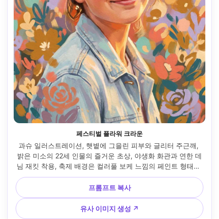
페스티벌 플라워 크라운
과슈 일러스트레이션, 햇볕에 그을린 피부와 글리터 주근깨, 
밝은 미소의 22세 인물의 즐거운 초상, 야생화 화관과 연한 데
님 재킷 착용, 축제 배경은 컬러풀 보케 느낌의 페인트 형태로 
추상화, 늦은 오후 황금 조명, 매트 안료, 장난기 어린 붓터치, 
불투명 플로럴 레이어, 종이 결 보임, 강렬하나 균형 잡힌 팔레
프롬프트 복사
트, 경쾌한 축제 분위기, 또렷한 눈·부드러운 볼, 85mm 렌즈, 
얕은 심도 --ar 4:5
유사 이미지 생성 ↗