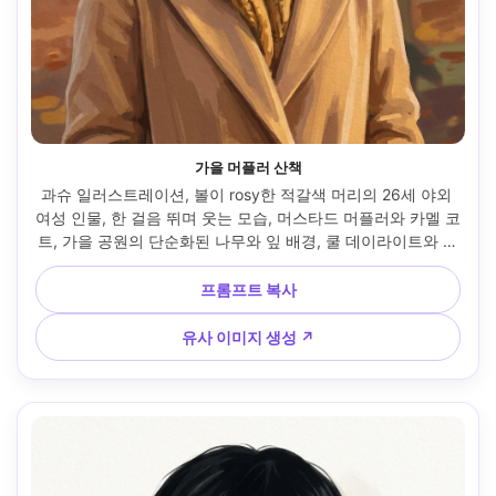
가을 머플러 산책
과슈 일러스트레이션, 볼이 rosy한 적갈색 머리의 26세 야외 
여성 인물, 한 걸음 뛰며 웃는 모습, 머스타드 머플러와 카멜 코
트, 가을 공원의 단순화된 나무와 잎 배경, 쿨 데이라이트와 따
뜻한 반사광, 매트 안료, 두꺼운 불투명 레이어(코트), 배경은 
얇은 워시, 종이 결 텍스처, 생동감 있는 가을 팔레트, 활기차고 
프롬프트 복사
솔직한 무드, 뚜렷하고 표현력 있는 얼굴, 85mm 렌즈, 얕은 심
도 --ar 4:5
유사 이미지 생성 ↗