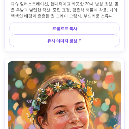
과슈 일러스트레이션, 현대적이고 깨끗한 29세 남성 초상, 곧
은 흑발과 날렵한 턱선, 중립 표정, 검은색 터틀넥 착용, 거의 
백색인 배경과 은은한 웜 그레이 그림자, 부드러운 스튜디오 
라이트와 어깨 라인의 섬세한 빛, 매트 과슈 불투명, 정밀한 경
계 제어, 미니멀 팔레트, 섬세한 종이 텍스처, 네거티브 스페이
프롬프트 복사
스가 많은 그래픽 구성, 차분한 하이패션 무드, 85mm 렌즈, 얕
은 심도 --ar 4:5
유사 이미지 생성 ↗