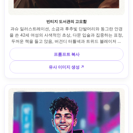
빈티지 도서관의 고요함
과슈 일러스트레이션, 소금과 후추빛 단발머리와 동그란 안경
을 쓴 42세 여성의 사색적인 초상, 다문 입술과 집중하는 표정, 
두꺼운 책을 들고 앉음, 버건디 터틀넥과 트위드 블레이저 착
용, 빈티지 도서관 배경을 따뜻한 서가와 부드러운 사각형으로 
단순화, 텅스텐 램프로 깊고 아늑한 그림자, 매트 과슈 레이어, 
프롬프트 복사
절제된 붓터치, 은은한 종이 결, 풍부한 브라운·와인 레드 팔레
트, 얼굴 중심의 친밀한 구도, 차분하고 지적인 분위기, 85mm 
유사 이미지 생성 ↗
렌즈, 얕은 심도 --ar 4:5