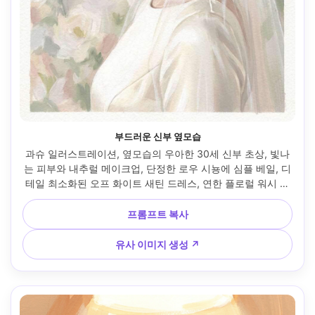
부드러운 신부 옆모습
과슈 일러스트레이션, 옆모습의 우아한 30세 신부 초상, 빛나
는 피부와 내추럴 메이크업, 단정한 로우 시뇽에 심플 베일, 디
테일 최소화된 오프 화이트 새틴 드레스, 연한 플로럴 워시 배
경, 순수한 아침 햇살과 진주빛 하이라이트, 매트 안료, 섬세한 
레이어 워시, 배경에 보이는 종이 결, 또렷한 속눈썹·립 라인, 
프롬프트 복사
부드러운 아이보리와 블러쉬 팔레트, 다정하고 고요한 무드, 
85mm 렌즈, 얕은 심도 --ar 4:5
유사 이미지 생성 ↗