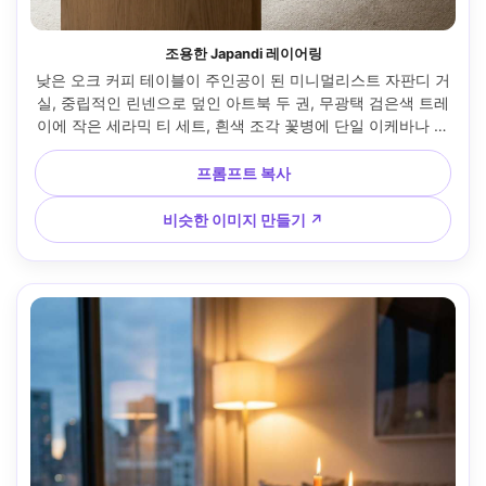
조용한 Japandi 레이어링
낮은 오크 커피 테이블이 주인공이 된 미니멀리스트 자판디 거
실, 중립적인 린넨으로 덮인 아트북 두 권, 무광택 검은색 트레
이에 작은 세라믹 티 세트, 흰색 조각 꽃병에 단일 이케바나 줄
기, 부드러운 아침 창문 빛, 차분한 베이지와 따뜻한 우드 팔레
트, Sony A7IV로 촬영, 35mm 렌즈, f/2.8, 얕은 피사계 심도, 
프롬프트 복사
편집 인테리어 사진, 초사실적인 질감, 깔끔한 구성, 고해상도 
--ar 4:5
비슷한 이미지 만들기 ↗