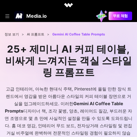
Media.io
무료 체험
정보 보기
>
AI 프롬프트
>
Gemini AI Coffee Table Prompts
25+ 제미니 AI 커피 테이블,
비싸게 느껴지는 객실 스타일
링 프롬프트
고급 인테리어, 아늑한 현대식 주택, Pinterest에 올릴 만한 장식 트
렌드에서 영감을 받은 아름다운 스타일의 커피 테이블 장면으로 거
실을 업그레이드하세요. 이러한
Gemini AI Coffee Table
Prompts
디자이너 책, 조각 꽃병, 양초, 레이어드 질감, 부드러운 자
연 조명으로 몇 초 만에 사실적인 설정을 만들 수 있도록 도와드립니
다. 홈 데코 영감, 인테리어 무드 보드, 전자상거래 스타일링 및 편집
거실 비주얼에 완벽하며 전문적인 스타일링 경험이 필요하지 않습