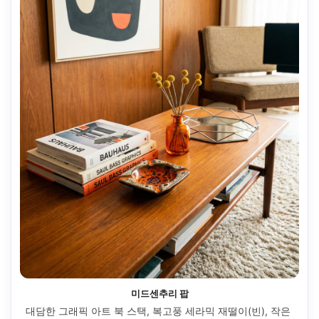
미드센추리 팝
대담한 그래픽 아트 북 스택, 복고풍 세라믹 재떨이(빈), 작은 