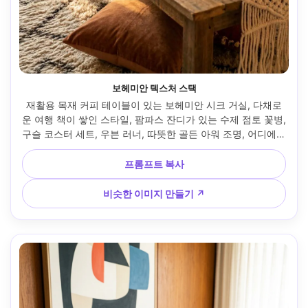
보헤미안 텍스처 스택
재활용 목재 커피 테이블이 있는 보헤미안 시크 거실, 다채로
운 여행 책이 쌓인 스타일, 팜파스 잔디가 있는 수제 점토 꽃병, 
구슬 코스터 세트, 우븐 러너, 따뜻한 골든 아워 조명, 어디에나 
아늑한 질감, Canon EOS R6, 35mm, f/2.2, 얕은 깊이, 라이프
스타일 인테리어 사진, 초사실적인 섬유와 나무 질감 --ar 4:5
프롬프트 복사
비슷한 이미지 만들기 ↗