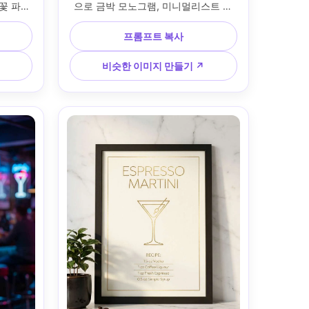
 꽃 파스
으로 금박 모노그램, 미니멀리스트 재
 제목의 
료 목록이 있는 "Old Fashioned"의 칵
다. 밝
테일 레시피 포스터가 있습니다. 사이
프롬프트 복사
 일광 
드 테이블에 가죽 의자와 위스키 잔; 캔
이트; 
들 플리커와 부드러운 채우기가 있는 
비슷한 이미지 만들기 ↗
 각도, 
낮은 키 조명; 후지필름 GFX 100S, 
피부 질
80mm; 직선 구성, 풍부한 대비, 자연스
, 넓은 
러운 그림자, 사실적인 인쇄 질감, 고해
능 레이아
상도, 인쇄 가능 300 DPI --ar 4:5