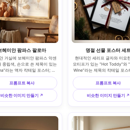
보헤미안 팜파스 팔로마
명절 선물 포스터 세
안 거실에 보헤미안 팜파스 악센
현대적인 세리프 글자와 미묘한
래 중립색, 손으로 쓴 제목이 있는 
모티프가 있는 "Hot Toddy"와 "M
oma"라는 액자 칵테일 포스터; 프
Wine"라는 제목의 칵테일 포스
 말린 잔디와 점토 꽃병 옆 선반
이 어울리는 선물 세트입니다. 
 있습니다. 부드러운 오후 창 빛, 
이블에 리본과 손으로 쓴 태그로
프롬프트 복사
프롬프트 복사
러운 그림자 그라디언트; 소니 
있습니다. 부드러운 오버헤드 스
, 55mm; 편안한 구성, 따뜻한 분위
조명, 약간의 비네트; 후지필름 X-
비슷한 이미지 만들기 ↗
비슷한 이미지 만들기 ↗
사실적인 인쇄 그레인, 고해상도, 
35mm; 상향식 구성, 아늑한 분
DPI 인쇄 가능한 포스터 레이아웃 
실적인 종이와 리본 질감, 고해
--ar 4:5
쇄 가능 300 DPI --ar 4: