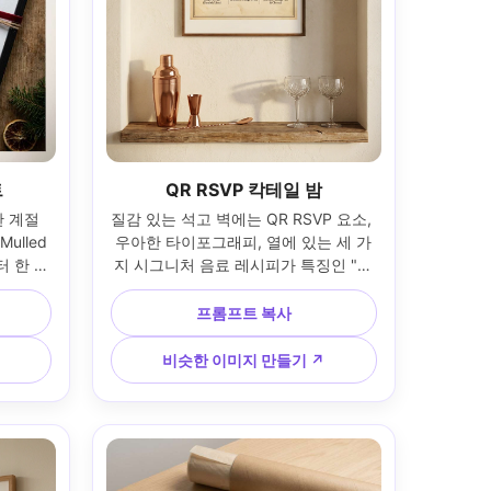
트
QR RSVP 칵테일 밤
 계절 
질감 있는 석고 벽에는 QR RSVP 요소, 
ulled 
우아한 타이포그래피, 열에 있는 세 가
터 한 쌍
지 시그니처 음료 레시피가 특징인 "칵
나무 테
테일 나이트" 초대장처럼 디자인된 칵
 싸여 
테일 포스터가 있습니다. 아래에 작은 
프롬프트 복사
튜디오 
난간과 칵테일 도구로 스타일링되었습
T5, 
니다. 부드러운 측면 빛, 온화한 그림자; 
비슷한 이미지 만들기 ↗
위기, 사
캐논 EOS R, 50mm; 직선 프레임, 세련
상도, 인
된 분위기, 선명하고 읽을 수 있는 텍스
5
트, 고해상도, 인쇄 가능 300 DPI --ar 
4:5