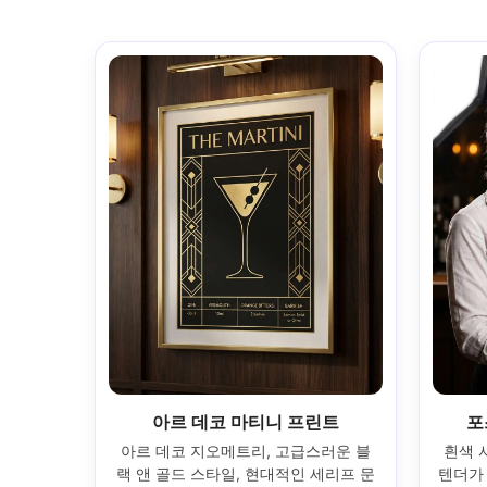
아르 데코 마티니 프린트
포
아르 데코 지오메트리, 고급스러운 블
흰색 
랙 앤 골드 스타일, 현대적인 세리프 문
텐더가