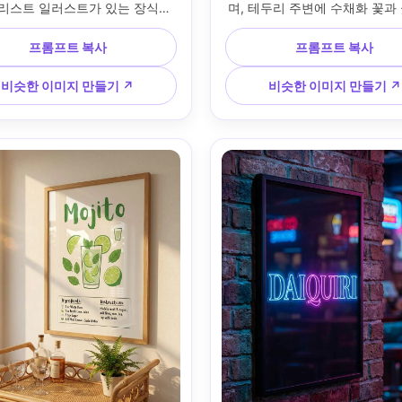
리스트 일러스트가 있는 장식이 
며, 테두리 주변에 수채화 꽃과
Negroni"의 새로 인쇄된 칵테일 
텔이 있는 "Aperol Spritz"라는
를 들고 있습니다. 그 뒤에는 병
칵테일 포스터 모형 옆에 있습니
프롬프트 복사
프롬프트 복사
드럽게 흐려진 아늑한 바가 있습
은 부티크 카운터 설정; 부드러운
소프트박스 키 라이트, 온화한 림 
창문 조명, 통풍이 잘되는 하이라
비슷한 이미지 만들기 ↗
비슷한 이미지 만들기 ↗
를 가진 스튜디오 스트로브; 캐
니콘 Z7 II, 35mm; 약간의 상하
 85mm f/1.8 보케; 수직 프레임, 
따뜻한 축하 분위기, 사실적인 
 넘치는 미소, 자연스러운 그림
감, 선명한 인쇄 디테일, 고해상도
있는 편집적 사실감, 선명한 타이
여백이 있는 300 DPI 인쇄 가
, 고해상도, 300 DPI에서 인쇄 
웃 --ar 4:5
한 포스터 디자인 --ar 4:5