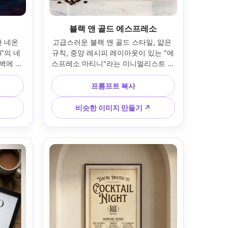
블랙 앤 골드 에스프레소
 네온 
고급스러운 블랙 앤 골드 스타일, 얇은 
i"의 네
규칙, 중앙 레시피 레이아웃이 있는 "에
 벽에 얇
스프레소 마티니"라는 미니멀리스트 칵
니다. 
테일 포스터; 작은 커피 식물이 있는 대
바 의자
리석 조리대에 기대어 무광택 검은색 
프롬프트 복사
색 실용
프레임에 놓습니다. 부드러운 스튜디오 
 소니 
스트로브와 바운스 채우기; 니콘 D850, 
비슷한 이미지 만들기 ↗
자르기, 영
60mm; 깔끔한 전면 구성, 프리미엄 선
자, 선명
물 분위기, 사실적인 종이 섬유, 고해상
 가능 
도, 인쇄 가능 300 DPI, 부드러운 시네
마틱 조명 --ar 4:5