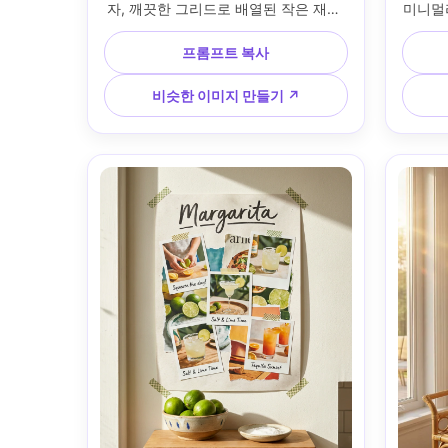
자, 깨끗한 그리드로 배열된 작은 재료 
미니멀
목록이 있는 "The Martini"라는 액자 칵
있는 "
테일 레시피 포스터; 황동 악센트가 있
포스터
프롬프트 복사
는 어두운 나무 홈 바 벽에 걸려 있습니
이 부
다. 따뜻한 텅스텐 실용적인 조명, 부드
니다. 
비슷한 이미지 만들기 ↗
러운 그림자; Sony A7IV에서 촬영, 
라이트
50mm, 얕은 피사계 깊이, 인쇄 질감에 
논 R5,
선명한 초점; 중심 구성, 선물할 만한 분
자신감
위기, 사실적인 종이 그레인, 고해상도, 
자가 
인쇄 가능한 300 DPI, 미묘한 CMYK 
포그래피
친화적인 등급 --ar 4:5
가능