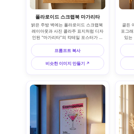
폴라로이드 스크랩북 마가리타
밝은 주방 벽에는 폴라로이드 스크랩북 
골든 
레이아웃과 사진 콜라주 표지처럼 디자
포그래피
인된 "마가리타"의 칵테일 포스터가 있
있는
으며, 테이프로 붙인 모서리와 장난스
"Moj
러운 캡션이 있습니다. 근처 선반에 있
아집니다
프롬프트 복사
는 작은 라임 그릇과 소금 접시로 스타
에 놓
일링했습니다. 정오 확산 일광; 소니 
를 가
비슷한 이미지 만들기 ↗
A7R IV, 35mm; 세로 프레임, 쾌활한 분
R6, 
위기, 사실적인 종이 광택, 선명한 초점, 
성, 여
고해상도, 인쇄 가능한 300 DPI 포스터 
레임 반
모형 --ar 4:5