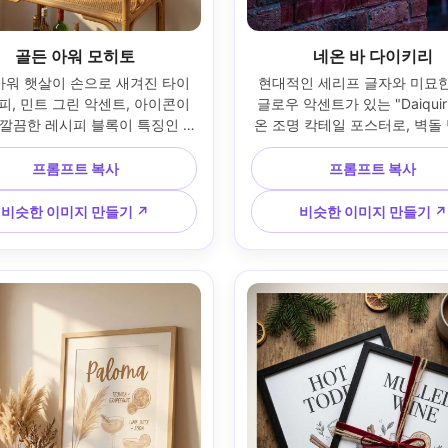
골든 아워 모히토
네온 바 다이키리
아워 햇살이 손으로 새겨진 타이
현대적인 세리프 글자와 미묘한
, 민트 그린 악센트, 아이콘이 
글로우 악센트가 있는 "Daiquir
 깔끔한 레시피 블록이 특징인 
온 조명 칵테일 포스터로, 벽돌
ito"라는 액자 칵테일 포스터에 쏟
은 검은색 프레임에 장착되었습
. 등나무 바 카트 위의 흰색 벽
배경에는 흐릿한 네온 간판과 
프롬프트 복사
프롬프트 복사
여 있습니다. 온화한 렌즈 플레어
가 포함됩니다. 파란색과 자홍
진 따뜻한 백라이트; 캐논 EOS 
적인 조명, 프레임에 림 라이트;
비슷한 이미지 만들기 ↗
비슷한 이미지 만들기 ↗
50mm f/1.4; 약간 각도가 있는 구
A7S III, 85mm; 단단한 수직 
유로운 여름 분위기, 사실적인 프
화 같은 분위기, 사실적인 그림
사, 고해상도, 인쇄 가능한 300 
한 타이포그래피, 고해상도, 인쇄
DPI 디자인 --ar 4:5
300 DPI --ar 4:5