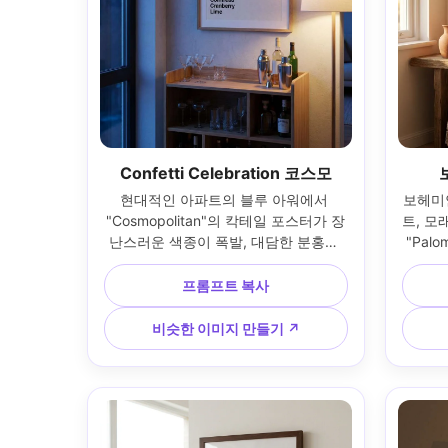
Confetti Celebration 코스모
현대적인 아파트의 블루 아워에서 
보헤미
"Cosmopolitan"의 칵테일 포스터가 장
트, 모
난스러운 색종이 폭발, 대담한 분홍색 
"Pal
악센트 블록, 깔끔한 재료 목록이 있습
레임은
니다. 세련된 바 캐비닛 위에 걸려 있습
에 놓여
프롬프트 복사
니다. 따뜻한 램프 빛과 혼합된 시원한 
부드
주변 빛; 캐논 R5, 35mm; 수직 프레임, 
A7IV
비슷한 이미지 만들기 ↗
파티 준비 분위기, 사실적인 벽 질감, 선
기, 
명한 인쇄 디테일, 고해상도, 인쇄 준비 
300 
300 DPI --ar 4:5