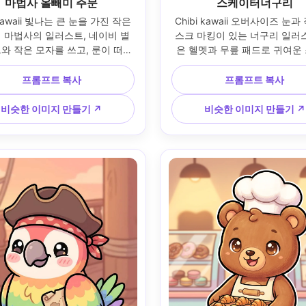
마법사 올빼미 주문
스케이터너구리
 kawaii 빛나는 큰 눈을 가진 작은 
Chibi kawaii 오버사이즈 눈과
 마법사의 일러스트, 네이비 별
스크 마킹이 있는 너구리 일러스
와 작은 모자를 쓰고, 룬이 떠다
은 헬멧과 무릎 패드로 귀여운
빛나는 주문책을 들고, 부드러운 
트보드 포즈를 취하고 있음, 심
 들어오는 기발한 밤 배경, 두껍
래피티 모양의 밝은 도시 파스텔 
프롬프트 복사
프롬프트 복사
한 윤곽선, 부드러운 음영, 마법
대담한 윤곽선, 부드러운 셀 음
자, 귀여운 판타지 마스코트 스타
지 넘치는 재미있는 무드, 스티
비슷한 이미지 만들기 ↗
비슷한 이미지 만들기 ↗
프로 캐릭터 시트 품질, 85mm 렌
한 깔끔한 실루엣, 고품질 캐릭터
, 얕은 피사계 깊이 --ar 4:5
85mm 렌즈, 얕은 피사계, 부
네마틱 조명 --ar 4:5