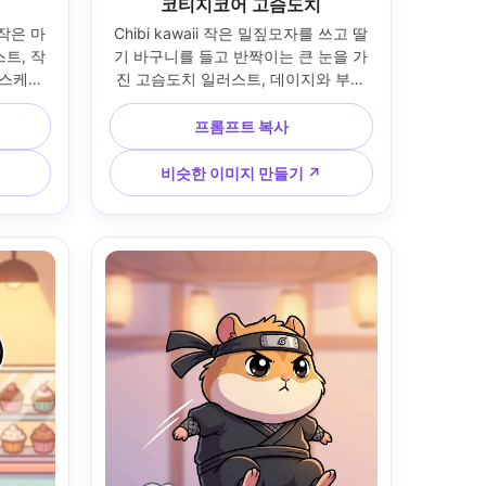
코티지코어 고슴도치
 작은 마
Chibi kawaii 작은 밀짚모자를 쓰고 딸
트, 작
기 바구니를 들고 반짝이는 큰 눈을 가
 스케이
진 고슴도치 일러스트, 데이지와 부드
플한 그
러운 햇빛이 비치는 코티지코어 초원 
배경, 
배경, 두꺼운 라인 아트, 따뜻한 파스텔 
프롬프트 복사
영, 에너
컬러, 부드러운 음영, 건강한 아늑한 분
커를 위
위기, 깔끔한 중심 구도, 사랑스러운 마
비슷한 이미지 만들기 ↗
 아트, 
스코트 일러스트, 85mm 렌즈, 얕은 피
드러운 시
사계 깊이 --ar 4:5