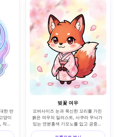
벚꽃 여우
거대한 반
오버사이즈 눈과 푹신한 꼬리를 가진 
고양이 
붉은 여우의 일러스트, 사쿠라 무늬가 
 작은 
있는 연분홍색 기모노를 입고 공중에 
 반짝임
떠도는 벚꽃 꽃잎 아래 서 있음, 부드러
, 부드러
운 수채화 같은 파스텔 배경, 산뜻한 두