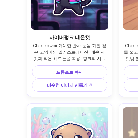
사이버펑크 네온캣
Chibi kawaii 거대한 반사 눈을 가진 검
Chib
은 고양이의 일러스트레이션, 네온 재
를 쓰고
킷과 작은 헤드폰을 착용, 핑크와 시안
밋빛 
으로 빛나는 간판과 홀로그램 악센트가 
트, 따
있는 사이버펑크 도시 배경, 두꺼운 윤
배경, 
프롬프트 복사
곽선, 부드러운 셀 음영, 광택 있는 하이
운 음영
라이트, 자신감 있는 포즈, 고대비 귀여
수 있는
비슷한 이미지 만들기 ↗
운 테크 분위기, 스티커 준비 캐릭터, 
퀄리티,
85mm 렌즈, 얕은 피사계 심도 --ar 4:5