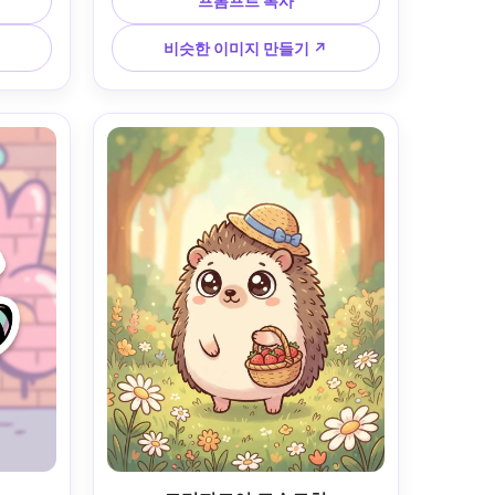
프롬프트 복사
드러운 광
꺼운 라인 아트, 장미빛 볼, 차분한 봄 
 깔끔한 
분위기, 우아한 귀여운 마스코트 디자
비슷한 이미지 만들기 ↗
정 친화
인, 높은 디테일과 깔끔한 형태, 85mm 
렌즈, 얕
렌즈, 얕은 피사계 깊이 --ar 4:5
조명 --