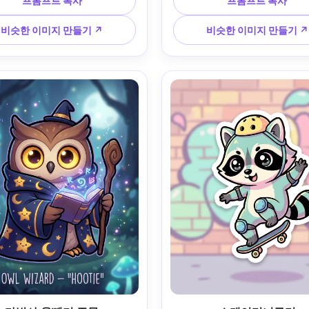
프롬프트 복사
프롬프트 복사
트, 두꺼운 깔끔한 라인 아트, 미
운 셀 음영, 두꺼운 윤곽선, 부
하이라이트, 장난스러운 표정, 쉽
채 효과, 사랑스러운 SF 분위기,
비슷한 이미지 만들기 ↗
비슷한 이미지 만들기 ↗
웃할 수 있는 심플한 배경, 고품
구성 중심 캐릭터, 스티커와 감
코트 캐릭터, 85mm 렌즈, 얕은 
적, 걸작 귀여운 예술, 85mm 
피사계 깊이 --ar 4:5
은 피사계 깊이, 부드러운 영화 
ar 4:5