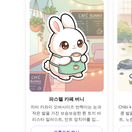
파스텔 카페 버니
치비 카와이 오버사이즈 반짝이는 눈과 
Chibi
작은 발을 가진 보송보송한 흰 토끼 바
콩 발
리스타 일러스트, 민트 앞치마를 입고 
트, 노
하트 폼으로 라떼를 들고, 매달린 식물
고, 
과 칠판 메뉴가 있는 아늑한 파스텔 카
니는 고