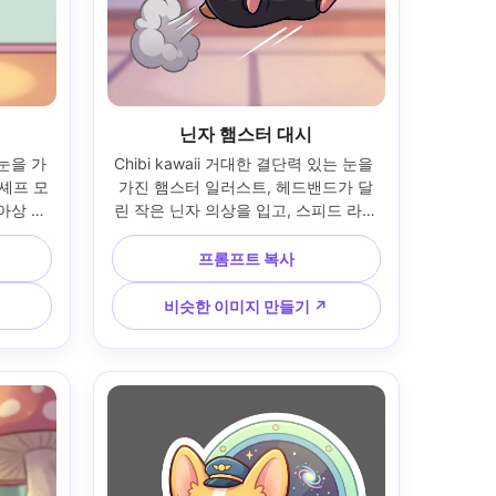
닌자 햄스터 대시
 눈을 가
Chibi kawaii 거대한 결단력 있는 눈을 
 셰프 모
가진 햄스터 일러스트, 헤드밴드가 달
아상 트
린 작은 닌자 의상을 입고, 스피드 라인
리가 있
과 작은 스모크 퍼프가 있는 중간 도약 
운 윤곽
액션 포즈, 선명함을 위한 심플한 배경, 
프롬프트 복사
 아늑한 
굵은 라인 아트, 깔끔한 셀 셰이딩, 역동
트 분위
적인 구성, 귀엽지만 격렬한 분위기, 고
비슷한 이미지 만들기 ↗
비, 
품질 캐릭터 디자인, 85mm 렌즈, 얕은 
ar 4:5
피사계, 부드러운 시네마틱 조명 --ar 
4:5