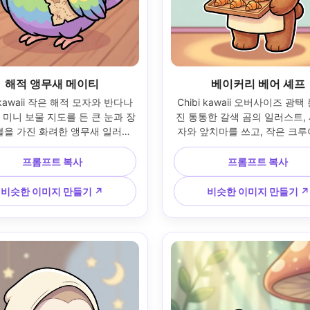
해적 앵무새 메이티
베이커리 베어 셰프
i kawaii 작은 해적 모자와 반다나
Chibi kawaii 오버사이즈 광택
 미니 보물 지도를 든 큰 눈과 장
진 통통한 갈색 곰의 일러스트,
볼을 가진 화려한 앵무새 일러스
자와 앞치마를 쓰고, 작은 크루
뜻한 일몰 톤의 심플한 선박 갑판 
레이를 들고, 파스텔 페이스트
두꺼운 깔끔한 라인 아트, 부드러
는 베이커리 카운터 배경, 두꺼
프롬프트 복사
프롬프트 복사
, 장난스러운 미소, 쉽게 인쇄할 
선, 부드러운 셀 음영, 따뜻하고
 깔끔한 모양, 귀여운 마스코트 
조명 룩, 친근한 브랜드 마스코
비슷한 이미지 만들기 ↗
비슷한 이미지 만들기 ↗
 85mm 렌즈, 얕은 피사계 심도 
기, 높은 디테일, 스티커 팩 준
--ar 4:5
85mm 렌즈, 얕은 피사계 깊이 --