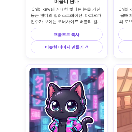
버블티 판다
Chibi kawaii 거대한 빛나는 눈을 가진 
Chibi
둥근 팬더의 일러스트레이션, 타피오카 
올빼미
진주가 보이는 오버사이즈 버블티 컵을 
의 로브
들고, 작은 줄무늬 스카프를 착용하고, 
니는 
밝은 파스텔 그라데이션 배경에 심플한 
달빛이
프롬프트 복사
반짝임 아이콘, 대담한 두꺼운 윤곽선, 
고 깨끗
부드러운 셀 셰이딩, 광택 있는 하이라
의 입
비슷한 이미지 만들기 ↗
이트, 명랑한 표정, 스티커 팩과 브랜딩
일, 
에 적합, 85mm 렌즈, 얕은 피사계 심도 
즈
--ar 4:5