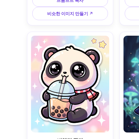
프롬프트 복사
페 배경, 깔끔한 두꺼운 윤곽, 부드러운 
러 팔레
셀 음영, 부드러운 그라데이션, 따뜻하
묘한 
비슷한 이미지 만들기 ↗
고 친근한 분위기, 스티커 준비, 고도로 
게 컷아
디테일, 전문적인 귀여운 캐릭터 디자
질 마스
인, 85mm 렌즈, 얕은 피사계, 부드러운 
시네마틱 조명 --ar 4:5