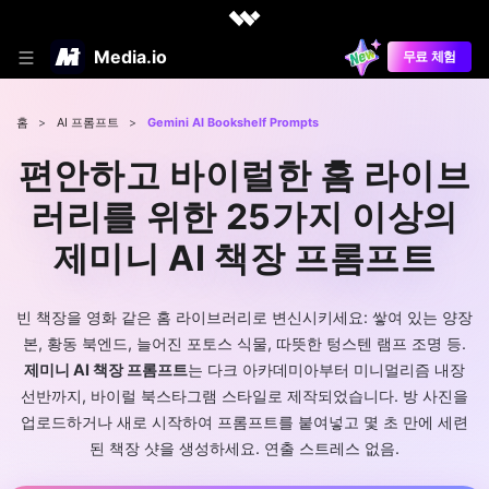
Media.io
무료 체험
홈
>
AI 프롬프트
>
Gemini AI Bookshelf Prompts
편안하고 바이럴한 홈 라이브
러리를 위한 25가지 이상의
제미니 AI 책장 프롬프트
빈 책장을 영화 같은 홈 라이브러리로 변신시키세요: 쌓여 있는 양장
본, 황동 북엔드, 늘어진 포토스 식물, 따뜻한 텅스텐 램프 조명 등.
제미니 AI 책장 프롬프트
는 다크 아카데미아부터 미니멀리즘 내장
선반까지, 바이럴 북스타그램 스타일로 제작되었습니다. 방 사진을
업로드하거나 새로 시작하여 프롬프트를 붙여넣고 몇 초 만에 세련
된 책장 샷을 생성하세요. 연출 스트레스 없음.