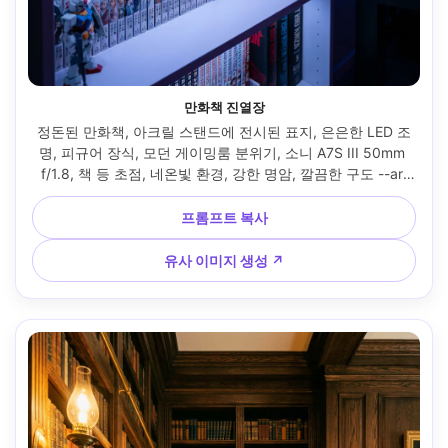
만화책 진열장
정돈된 만화책, 아크릴 스탠드에 전시된 표지, 은은한 LED 조
명, 피규어 장식, 모던 게이밍룸 분위기, 소니 A7S III 50mm 
f/1.8, 책 등 초점, 네온빛 환경, 강한 명암, 깔끔한 구도 --ar 
4:5
프롬프트 복사
유사 이미지 생성 ↗