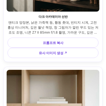
다크 아카데미아 선반
앤티크 양장본, 낡은 가죽책 등, 황동 촛대, 빈티지 시계, 고전 
흉상 미니어처, 깊은 월넛 책장, 창 그림자가 깔린 무드 있는 저
조도 조명, 니콘 Z7 II 85mm f/1.8 촬영, 가까운 구도, 깊은 명
암, 영화적 색 보정, 매우 사실적인 텍스처 디테일 --ar 4:5
프롬프트 복사
유사 이미지 생성 ↗