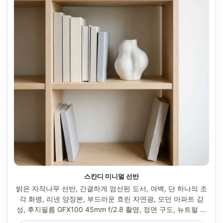
스칸디 미니멀 선반
밝은 자작나무 선반, 간결하게 엄선된 도서, 여백, 단 하나의 조
각 화병, 리넨 양장본, 부드러운 흐린 자연광, 모던 아파트 감
성, 후지필름 GFX100 45mm f/2.8 촬영, 정면 구도, 뉴트럴 컬
러 팔레트, 또렷한 선, 고급 인테리어 에디토리얼 --ar 4:5