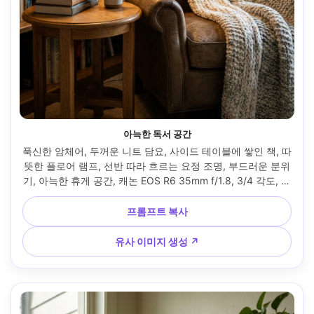
아늑한 독서 공간
푹신한 암체어, 두꺼운 니트 담요, 사이드 테이블에 쌓인 책, 따
뜻한 플로어 램프, 선반 따라 흐르는 요정 조명, 부드러운 분위
기, 아늑한 휴게 공간, 캐논 EOS R6 35mm f/1.8, 3/4 각도, 얕
은 심도, 사실적인 그림자, 크리미 보케 --ar 4:5
프롬프트 복사
유사 이미지 생성 ↗