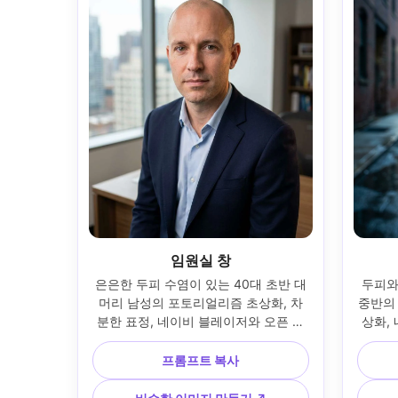
임원실 창
은은한 두피 수염이 있는 40대 초반 대
두피와
머리 남성의 포토리얼리즘 초상화, 차
중반의
분한 표정, 네이비 블레이저와 오픈 칼
상화, 
라 셔츠 입고, 뒤에 큰 창문과 시티 블러
젖은 포
가 있는 현대적인 사무실, 부드러운 창
은한 백
프롬프트 복사
문 조명 플러스 리플렉터 필링, 니콘 Z6 
주변 조명
II, 85mm f/1.4, 머리와 어깨 프레임, 눈
간 클로