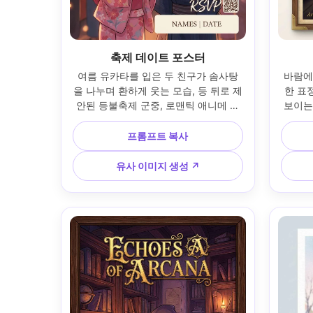
축제 데이트 포스터
여름 유카타를 입은 두 친구가 솜사탕
바람에
을 나누며 환하게 웃는 모습, 등 뒤로 제
한 표정
안된 등불축제 군중, 로맨틱 애니메 포
보이는
스터 키아트, 손글씨 느낌 타이틀과 현
실루엣
대 세리프 서브 타이틀 혼합, 콘페티 포
스트, 
프롬프트 복사
인트, 구석에 작은 QR RSVP 요소, 하단
상단에 
에 이름과 날짜 기재 공간, 인쇄 친화적 
은은한 
유사 이미지 생성 ↗
레이아웃, 부드러운 시네마틱 조명 --ar 
85mm
4:5