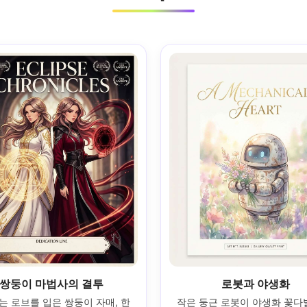
쌍둥이 마법사의 결투
로봇과 야생화
 로브를 입은 쌍둥이 자매, 한 
작은 둥근 로봇이 야생화 꽃다