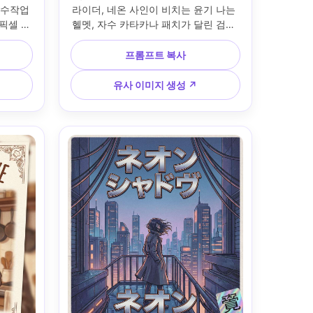
 수작업 
라이더, 네온 사인이 비치는 윤기 나는 
 픽셀 디
헬멧, 자수 카타카나 패치가 달린 검은 
드러운 
가죽 재킷, 거친 애니메 영화 포스터 일
 상단 
러스트, 대각선 구도에 대담하고 기울
프롬프트 복사
니멀 크
어진 타이틀, 경고 스티커 포인트, 시네
유로운 
마틱 그레인, 임팩트 있는 한정된 팔레
유사 이미지 생성 ↗
 갤러리
트, 인쇄 트리밍을 위한 깔끔한 안전 영
얕은 심
역 --ar 4:5
 4:5