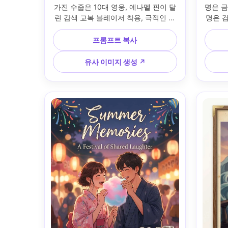
가진 수줍은 10대 영웅, 에나멜 핀이 달
명은 금
린 감색 교복 블레이저 착용, 극적인 애
명은 검
니메 풍 셰이딩, 부드러운 보케 도시 조
이 맞
명 배경, 상단에 굵은 영화 제목 타이포
치는 
프롬프트 복사
그래피, 타이틀 아래 짧은 태그라인, 은
고, 명
은한 하프톤 질감, 깔끔한 포스터 테두
적 세리
유사 이미지 생성 ↗
리 및 하단 크레딧 블록, 인쇄 준비 완료 
월계수 
색 분리, 세밀한 애니메 일러스트, 선명
감,
한 라인, 리미티드 에디션 포스터 느낌, 
85mm
85mm 렌즈, 얕은 심도 --ar 4:5