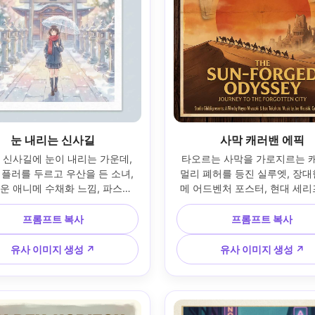
눈 내리는 신사길
사막 캐러밴 에픽
 신사길에 눈이 내리는 가운데, 
타오르는 사막을 가로지르는 캐
플러를 두르고 우산을 든 소녀, 
멀리 폐허를 등진 실루엣, 장대
운 애니메 수채화 느낌, 파스텔 
메 어드벤처 포스터, 현대 세리
 중앙의 우아한 타이틀, 짧은 태
의 굵은 타이틀, 엽서 느낌 그
 미니멀 월계수, 인쇄용 여백, 은
레이, 도장과 지도 선, 하단 크
프롬프트 복사
프롬프트 복사
종이 질감, 선물용 포스터 레이아
자용 여백, 85mm 렌즈, 얕은 심도 
5mm 렌즈, 얕은 심도, 부드러운 
4:5
유사 이미지 생성 ↗
유사 이미지 생성 ↗
시네마틱 조명 --ar 4:5