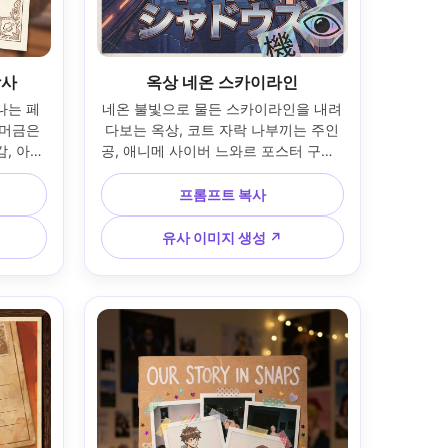
빵사
옥상 네온 스카이라인
나는 페
네온 불빛으로 물든 스카이라인을 내려
머금은 
다보는 옥상, 코트 자락 나부끼는 주인
감, 아늑
공, 애니메 사이버 느와르 포스터 구도, 
다정한 
타이틀로 향하는 강한 이끎선, 홀로그
 장식 
램 스티커 포인트, 타이포그래피 주변
프롬프트 복사
엄 인쇄 
의 깔끔한 여백, 은은한 필름 그레인, 수
 얕은 심
집용 인쇄 분위기, 85mm 렌즈, 얕은 심
유사 이미지 생성 ↗
도, 부드러운 시네마틱 조명 --ar 4:5