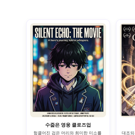
수줍은 영웅 클로즈업
헝클어진 검은 머리와 희미한 미소를 
대조되는