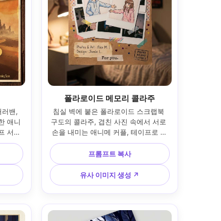
폴라로이드 메모리 콜라주
러밴, 
침실 벽에 붙은 폴라로이드 스크랩북 
한 애니
구도의 콜라주, 겹친 사진 속에서 서로 
프 서체
손을 내미는 애니메 커플, 테이프로 고
래픽 오버
정된 사진 같은 디자인, 장난스러운 콘
레딧, 액
페티, 손글씨 타이틀, 깔끔한 크레딧 블
프롬프트 복사
--ar 
록, 짧은 헌정문구 공간, 인쇄 준비된 레
이아웃, 85mm 렌즈, 얕은 심도, 부드러
유사 이미지 생성 ↗
운 시네마틱 조명 --ar 4:5