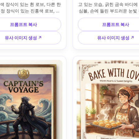
색 장식이 있는 흰 로브, 다른 한 
고 있는 모습, 긁힌 금속 바디에
정 장식이 있는 진홍색 로브, 등
심볼, 손에 들린 부드러운 눈빛
닿은 채 빛나는 마법진, 소용돌이
스플레이, 파스텔 초원 배경, 부
리본 같은 에너지가 그들을 감싸
애니메 스타일의 수채화 렌더링,
프롬프트 복사
프롬프트 복사
암이 뚜렷한 애니메 키아트, 현대
금박 효과의 우아한 타이틀, 미
프 서체의 큰 타이틀, 페스티벌 
레딧 블록, 프레이밍을 위한 여
유사 이미지 생성 ↗
유사 이미지 생성 ↗
스티커, 하단 서명 공간, 종이 질
여백, 따뜻하고 애틋한 분위기,
 고급 수집용 포스터 레이아웃, 
급 포스터 구도, 85mm 렌즈, 
 렌즈, 얕은 심도, 부드러운 시네
도, 부드러운 시네마틱 조명 --ar
마틱 조명 --ar 4:5