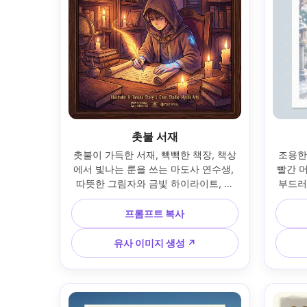
촛불 서재
촛불이 가득한 서재, 빽빽한 책장, 책상
조용한
에서 빛나는 룬을 쓰는 마도사 연수생, 
빨간 머
따뜻한 그림자와 금빛 하이라이트, 애
부드러
니메 판타지 포스터 키아트, 금박 모노
팔레트,
그램의 장식 타이틀, 하단 크레딧, 두꺼
그라인,
프롬프트 복사
운 액자용 테두리 --ar 4:5
은한 
웃, 8
유사 이미지 생성 ↗