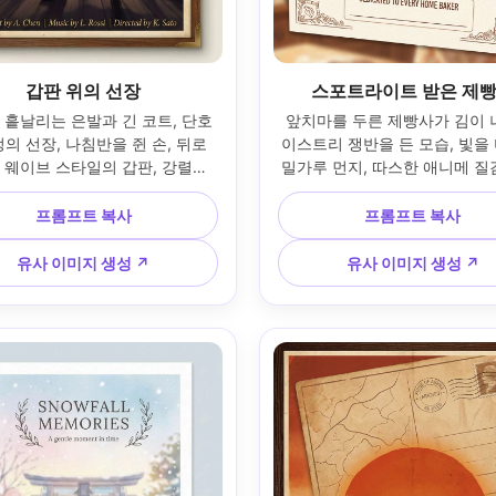
갑판 위의 선장
스포트라이트 받은 제
 흩날리는 은발과 긴 코트, 단호
앞치마를 두른 제빵사가 김이 
의 선장, 나침반을 쥔 손, 뒤로 
이스트리 쟁반을 든 모습, 빛을 
 웨이브 스타일의 갑판, 강렬한 
밀가루 먼지, 따스한 애니메 질
으로 묘사된 영웅적 애니메 일러
한 주방 배경, 상단의 큼직하고 
고급스러운 블랙와 골드 타이틀, 
타이틀, 짧고 긍정적인 태그라인,
프롬프트 복사
프롬프트 복사
엠블럼 문장, 깔끔한 크레딧 행, 
테두리, 하단 헌정 공간, 프리미
비네트, 선물용 프레이밍 구도, 
포스터 레이아웃, 85mm 렌즈,
유사 이미지 생성 ↗
유사 이미지 생성 ↗
 렌즈, 얕은 심도, 부드러운 시네
도 --ar 4:5
마틱 조명 --ar 4:5