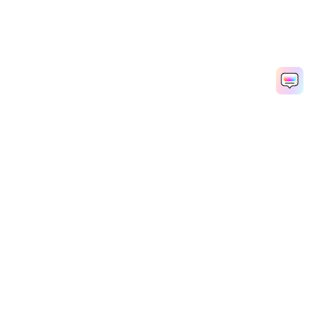
지금 애니메이션 만화 만들기
Media.io Online Tools Quality Rating：
4.7 (162,357 Votes)
AI 동영상 생성기