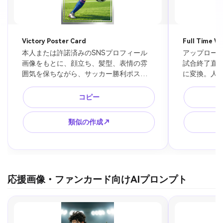
Victory Poster Card
Full Time W
本人または許諾済みのSNSプロフィール
アップロー
画像をもとに、顔立ち、髪型、表情の雰
試合終了直後の
囲気を保ちながら、サッカー勝利ポスタ
に変換。人
ー風のトレーディングカードに変換。架
て中央に立
空チームの青いユニフォーム、スタジア
青と白のラ
コピー
ムライト、白い紙吹雪、勝利直後の高揚
ド、芝生、
感、メタリックカードフレーム、中央に
字「WINN
類似の作成↗
大きく人物配置。公式ロゴ、実在選手の
ザイン。放
顔、既存チーム名は入れない。
ムエンブレ
応援画像・ファンカード向けAIプロンプト