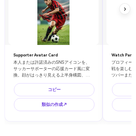
›
Supporter Avatar Card
Watch Party
本人または許諾済みのSNSアイコンを、
プロフィー
サッカーサポーターの応援カード風に変
戦を楽しむ
換。顔がはっきり見える上半身構図、青
ツバーまた
と白の応援マフラー、スタジアム背景、
ン、青い照
ライト、紙吹雪、手に持つ抽象的なフラ
食、背景に
コピー
ッグ。選手ではなくファンとして自然に
放送画面、
表現。実在チームのロゴや公式エンブレ
れない。SN
類似の作成↗
ムは使わない。丸型アイコンにしても映
カード枠付き
える中央配置。