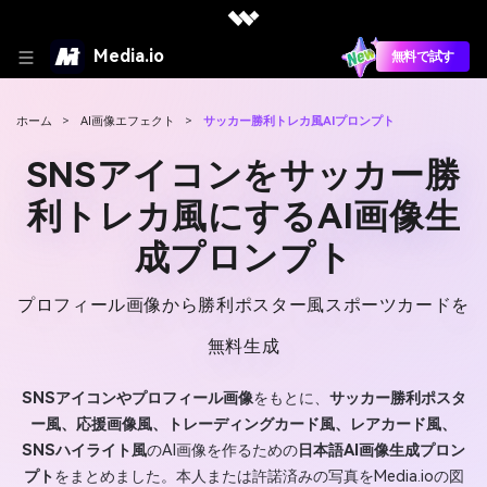
Media.io
無料で試す
ホーム
>
AI画像エフェクト
>
サッカー勝利トレカ風AIプロンプト
SNSアイコンをサッカー勝
利トレカ風にするAI画像生
成プロンプト
プロフィール画像から勝利ポスター風スポーツカードを
無料生成
SNSアイコンやプロフィール画像
をもとに、
サッカー勝利ポスタ
ー風、応援画像風、トレーディングカード風、レアカード風、
SNSハイライト風
のAI画像を作るための
日本語AI画像生成プロン
プト
をまとめました。本人または許諾済みの写真をMedia.ioの図