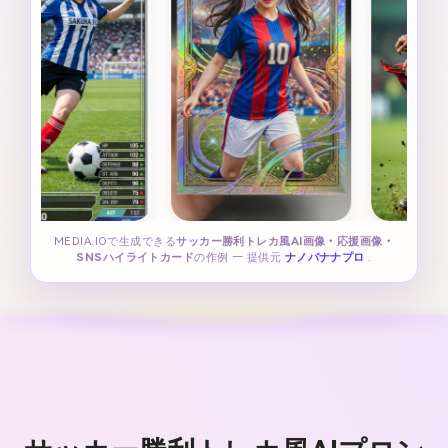
MEDIA.IOで生成できる
サッカー勝利トレカ風AI画像・応援画像・
SNSハイライトカード
の作例 — 提供元
ナノバナナプロ
.