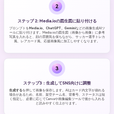
2
ステップ 2: Media.ioの図生図に貼り付ける
プロンプトを
Media.io、ChatGPT、Gemini
などの画像生成AIツ
ールに貼り付けます。Media.ioの図生図（画像から画像）に参考
写真を入れると、顔の雰囲気を保ちながら、サッカー選手トレカ
風、レアカード風、応援画像風に加工しやすくなります。
3
ステップ3：生成してSNS向けに調整
生成する
を押して画像を保存します。AIはカード内文字が崩れる
場合があるため、名前、架空チーム名、背番号、ステータスは短
く指定し、必要に応じてCanvaや画像編集ツールで後から入れる
と読みやすく仕上がります。