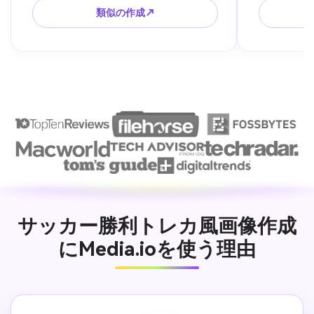
字は入れない。実在チームのロゴ、公式
ザイン。公
類似の作成↗
ユニフォーム、選手名なし。
在選手の顔
い。
サッカー勝利トレカ風画像作成
にMedia.ioを使う理由