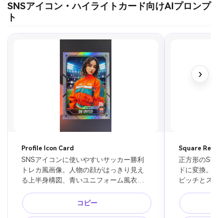
SNSアイコン・ハイライトカード向けAIプロンプ
ト
›
Profile Icon Card
Square Resu
SNSアイコンに使いやすいサッカー勝利
正方形のSN
トレカ風画像。人物の顔がはっきり見え
ドに変換。
る上半身構図、青いユニフォーム風衣
ピッチとス
装、丸く切り抜いても映える中央配置、
「WIN」「N
背景はぼかしたスタジアムライト、薄い
英字スペー
コピー
カード枠、清潔なスポーツデザイン。文
な紙吹雪、