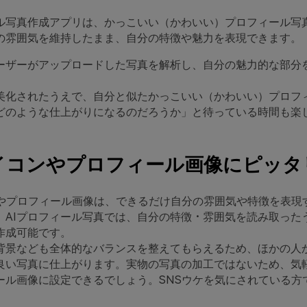
ール写真作成アプリは、かっこいい（かわいい）プロフィール写
の雰囲気を維持したまま、自分の特徴や魅力を表現できます。
ユーザーがアップロードした写真を解析し、自分の魅力的な部分
美化されたうえで、自分と似たかっこいい（かわいい）プロフ
どのような仕上がりになるのだろうか」と待っている時間も楽
アイコンやプロフィール画像にピッタ
ンやプロフィール画像は、できるだけ自分の雰囲気や特徴を表現
。AIプロフィール写真では、自分の特徴・雰囲気を読み取った
作成可能です。
背景なども全体的なバランスを整えてもらえるため、ほかの人
良い写真に仕上がります。実物の写真の加工ではないため、気軽
ール画像に設定できるでしょう。SNSウケを気にされている方