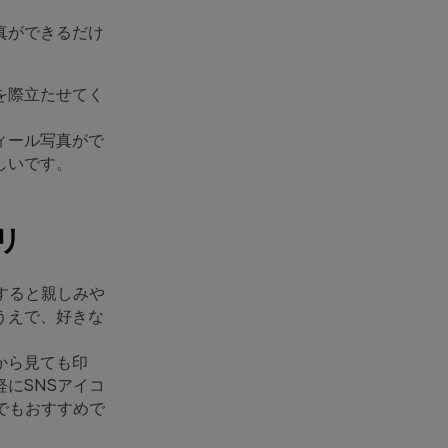
真ができるだけ
を際立たせてく
ィール写真がで
しいです。
リ
すると親しみや
うえで、好きな
から見ても印
にSNSアイコ
でもおすすめで