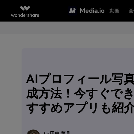
Media.io
動画
画
AIプロフィール写
成方法！今すぐで
すすめアプリも紹
田中 菜月
by