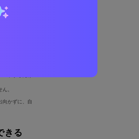
しょう。
プロフ
ロードするだけ
せん。
出向かずに、自
できる