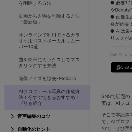
● 必要写
を削除する方法
やBeaut
動画から人物を削除する方法
● 画像
「最新版」
裕が必要
● AI
オンラインで利用できるカラ
リスクが
オケ用ベストボーカルリムー
バー10選
Ask AI for
曲を簡単にミックスしてマス
タリングする方法
Chat
画像ノイズを除去-Media.io
AIプロフィール写真の作成方
SNSで話題
法！今すぐできるおすすめア
プリも紹介
実は、AIプ
そこで本記事
音声編集のコツ
て、AIプロ
ので、ぜひ実
自動化のヒント