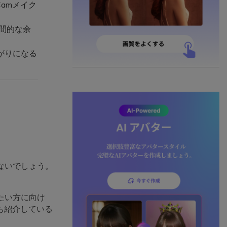
Camメイク
時間的な余
がりになる
ないでしょう。
たい方に向け
も紹介している