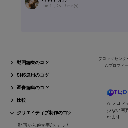
Jun 11, 26 ·
3 min(s)
ブロッグセンタ
動画編集のコツ
AIプロフ
SNS運用のコツ
画像編集のコツ
TL;D
比較
AIプロ
少ない写真
クリエイティブ制作のコツ
れます。
動画から絵文字/ステッカー