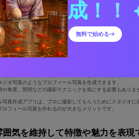
成！！
囲気を維持して特徴や魅力を表現できる
イコンやプロフィール画像にピッタリ
ール写真作成アプリがなぜ人気なのか、1つずつ確認していきま
無料で始める→
スタジオ写真のようなクオリティの
写真を生成できる
ール写真作成アプリは、お好みのスタイルを選んで写真をアップ
タジオ写真のようなプロフィール写真を生成できます。
情や角度、照明などの撮影テクニックを気にする必要もありま
ール写真作成アプリは、プロに撮影してもらうためにスタジオに
プロフィール写真を作れるのが大きなメリットです。
雰囲気を維持して特徴や魅力を表現