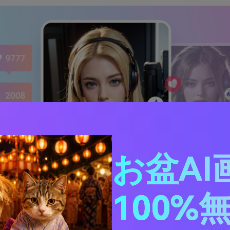
お盆AI
100%
ール写真作成アプリには、次の3つの特徴があります。
タジオ写真のようなクオリティのプロフィール写真を生成でき