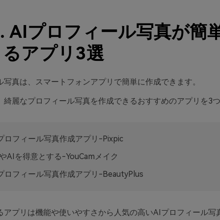
t 2. AIプロフィール写真が簡
きるアプリ3選
ール写真は、スマートフォンアプリで簡単に作成できます。
、綺麗なプロフィール写真を作成できるおすすめのアプリを3
Iプロフィール写真作成アプリ-Pixpic
RやAIを得意とする-YouCamメイク
Iプロフィール写真作成アプリ-BeautyPlus
るアプリは機能や使いやすさから人気の高いAIプロフィール写