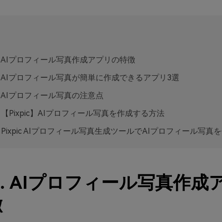
t 1. AIプロフィール写真作成アプリの特徴
t 2. AIプロフィール写真が簡単に作成できるアプリ3選
 3. AIプロフィール写真の注意点
 4. 【Pixpic】AIプロフィール写真を作成する方法
 5. Pixpic AIプロフィール写真生成ツールでAIプロフィール写真
t 1. AIプロフィール写真作
徴