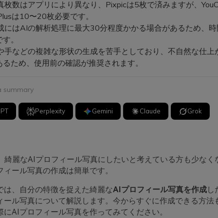
真枚数はアプリにより異なり、Pixpicは5枚で済みますが、You
yPlusは10〜20枚必要です。
生成にはAIの解析処理に最大30分程度かかる場合があるため、
です。
は歯や手などの複雑な形状の生成を苦手としており、不自然な仕上
あるため、使用前の確認が推奨されます。
 a summary
GPT
Perplexity
Gemini
Claude
Grok
の、綺麗なAIプロフィール写真にしたいと考えている方も少なく
ロフィール写真の作成は簡単です。
では、自分の特徴を捉えた綺麗な
AIプロフィール写真を作成
し
フィール写真について解説します。今からすぐに作成できる方法
際にAIプロフィール写真を作ってみてください。