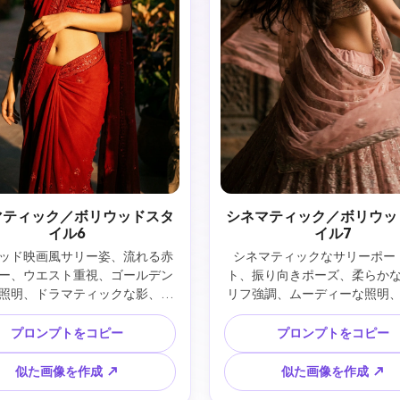
マティック／ボリウッドスタ
シネマティック／ボリウッ
イル6
イル7
ッド映画風サリー姿、流れる赤
シネマティックなサリーポー
ー、ウエスト重視、ゴールデン
ト、振り向きポーズ、柔らか
照明、ドラマティックな影、映
リフ強調、ムーディーな照明
画スタイル
チル構図
プロンプトをコピー
プロンプトをコピー
似た画像を作成 ↗
似た画像を作成 ↗