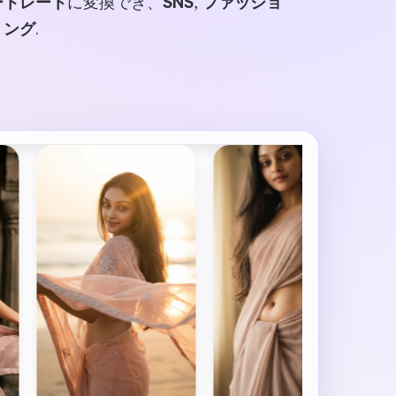
ートレート
に変換でき、
SNS
,
ファッショ
リング
.