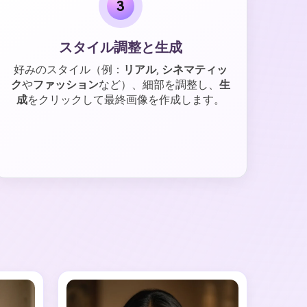
3
スタイル調整と生成
好みのスタイル（例：
リアル
,
シネマティッ
ク
や
ファッション
など）、細部を調整し、
生
成
をクリックして最終画像を作成します。