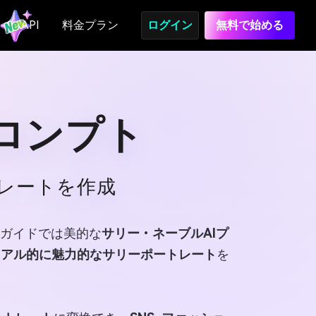
API
料金プラン
ログイン
無料で始める
プロンプト
レートを作成
ガイドでは美的な
サリー・ネーブルAIプ
ュアル的に魅力的なサリーポートレート
を