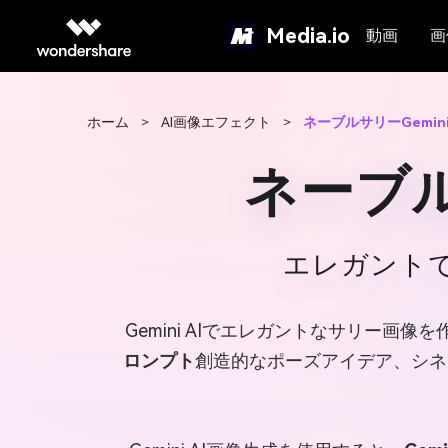
Media.io
動画
画
ホーム
>
AI画像エフェクト
>
ネーブルサリーGemin
ネーブル
エレガント
Gemini AIでエレガントなサリー画像を
ロンプト
創造的なポーズアイデア、シネ