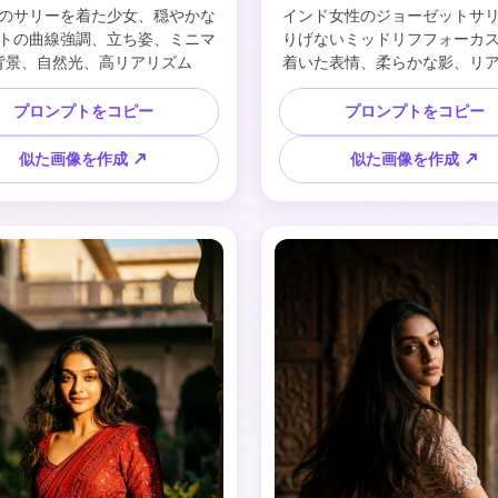
のサリーを着た少女、穏やかな
インド女性のジョーゼットサ
トの曲線強調、立ち姿、ミニマ
りげないミッドリフフォーカ
背景、自然光、高リアリズム
着いた表情、柔らかな影、リ
影スタイル
プロンプトをコピー
プロンプトをコピー
似た画像を作成 ↗
似た画像を作成 ↗