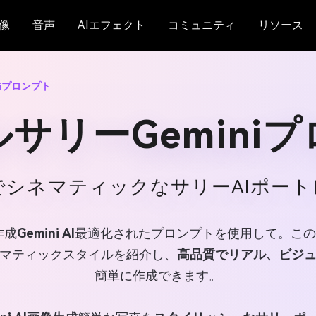
像
音声
AIエフェクト
コミュニティ
リソース
iプロンプト
サリーGemini
でシネマティックなサリーAIポート
作成
Gemini AI
最適化されたプロンプトを使用して。この
マティックスタイルを紹介し、
高品質でリアル、ビジ
簡単に作成できます。