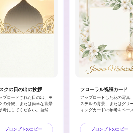
スクの日の出の挨拶
フローラル祝福カード
ップロードされた日の出、モ
アップロードした花の写真
クの外観、または簡単な背景
ステルの背景、またはグリ
参考にしてください。自然な
ィングカードの参考をベー
の方向、落ち着いた空の色、
してください。花の質感、
してきれいな視覚的なバラン
トフォーカス、色の調和を
を保ちます。モスクのドーム
ます。白い花、緑と金のア
プロンプトのコピー
プロンプトのコピー