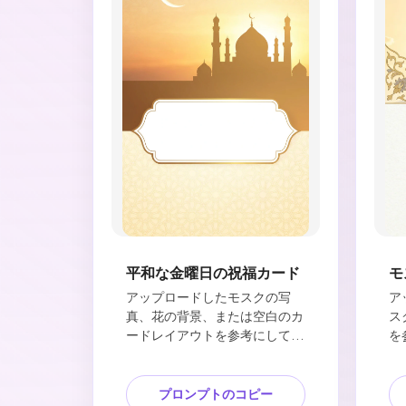
平和な金曜日の祝福カード
モ
アップロードしたモスクの写
ア
真、花の背景、または空白のカ
ス
ードレイアウトを参考にしてく
を
ださい。主な構成、柔らかい照
光
明、および画質を維持してくだ
そ
さい。平和なモスクのシルエッ
ス
プロンプトのコピー