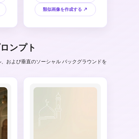
チの
スを保ちます。洗練されたモス
輝
クの窓の形、微妙な幾何学的境
類似画像を作成する ↗
トの
界線、柔らかいゴールドとエメ
、エ
ラルドのパレット、マニュアル
ー
の英語またはウルドゥー語のテ
、
キスト用の大きな空白領域、洗
ビア
練された社交挨拶スタイル、
プロンプト
スの
4:5形式、生成された引用テキ
ーラ
ストなし、偽の宗教的引用な
し、
し、読めない書道なし、政治的
ムネイル、および垂直のソーシャル バックグラウンドを
なジ
シンボルなし、低品質のアーテ
ード
ィファクトなしで、ジュムア・
ムバラクの引用カードの背景を
作成します。