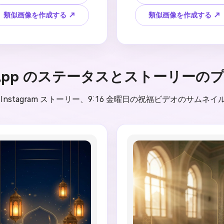
後ろにある柔らかい金色の日
ント、微妙なモスクのアー
出、穏やかな雲、小さな三日
輪郭、柔らかいランタンの
類似画像を作成する ↗
類似画像を作成する ↗
、洗練された花のアクセン
き、編集可能な祝福テキス
、後で追加されるテキスト用
ためのきれいな中央エリア
広々とした下部パネル、プレ
レガントな金曜日の挨拶ム
アムイスラムグリーティング
ド、1:1の正方形のデザイン
ードスタイル、4：5の垂直
AIによって生成されたアラ
sApp のステータスとストーリーの
成、生成された宗教的な引用
語テキストなし、スペルミ
し、不正確な祈りの時間な
ないウルドゥー語、偽のコ
、歪んだ建築なし、ランダム
ンの詩なし、乱雑な装飾な
像、Instagram ストーリー、9:16 金曜日の祝福ビデオのサ
文字なし、公式のモスクロゴ
厳しいネオン色なしで優雅
模倣なしで、ジュマ・ムバラ
ュマ・ムバラクの願いのカ
の挨拶画像を作成します。
を作成してください。