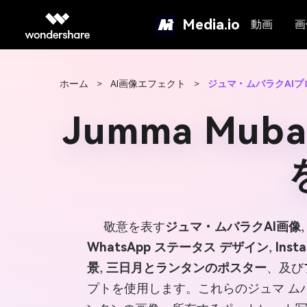
Media.io
動画
画
ホーム
>
AI画像エフェクト
>
ジュマ・ムバラクAIプ
Jumma Mu
敬意を表す
ジュマ・ムバラクAI画像
WhatsApp ステータス デザイン
,
Ins
景
,
三日月とランタンのポスター
、及び
プトを使用します。これらのジュマ ム