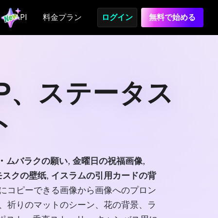
API
料金プラン
ログイン
無料で始める
、DP、ステータス
ト
・ムバラクの願い
,
金曜日の祝福画像
,
モスクの壁纸
,
イスラムの引用カードの背
にコピーできる画像から画像へのプロン
真、祈りのマットのシーン、花の背景、ラ