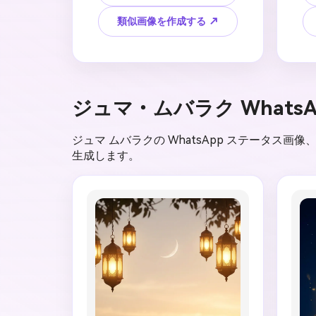
ト、暖かい日の出の輝き、三日
の
月、微妙なイスラム幾何学的パ
の
類似画像を作成する ↗
ターン、編集可能なジュンマ 
月
ムバラクのテキスト用のエレガ
ト
ントな空白スペース、正方形 
の
1:1 ソーシャル フォーマット、
ミ
偽のコーランやハディースの引
カ
ジュマ・ムバラク What
用、預言者の描写、アッラーの
構
描写、読めないアラビア語やウ
な
ルドゥー語の文字、透かし、乱
し
ジュマ ムバラクの WhatsApp ステータス画
雑なタイポグラフィを備えた、
な
生成します。
敬意のあるジュンマ ムバラク 
の
グリーティング カードを作成
ク
してください。