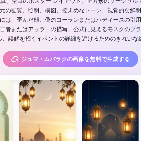
真、空白のポスター レイアウト、正方形のソーシャル 
元の画質、照明、構図、控えめなトーン、視覚的な鮮
には、歪んだ顔、偽のコーランまたはハディースの引
言者またはアッラーの描写、公式に見えるモスクのブ
ル、誤解を招くイベントの詳細を避けるためのきれいな
ジュマ・ムバラクの画像を無料で生成する