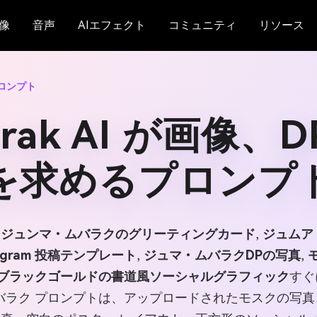
像
音声
AIエフェクト
コミュニティ
リソース
ロンプト
barak AI が画像
を求めるプロンプ
,
ジュンマ・ムバラクのグリーティングカード
,
ジュムア
tagram 投稿テンプレート
,
ジュマ・ムバラクDPの写真
,
ブラックゴールドの書道風ソーシャルグラフィック
すぐ
バラク プロンプトは、アップロードされたモスクの写