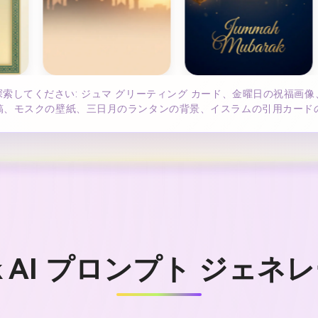
索してください: ジュマ グリーティング カード、金曜日の祝福画像、WH
投稿、モスクの壁紙、三日月のランタンの背景、イスラムの引用カー
rak AI プロンプト ジ