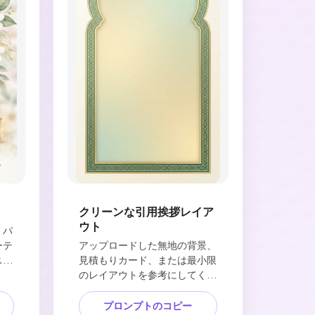
クリーンな引用挨拶レイア
ウト
、パ
ーテ
アップロードした無地の背景、
スに
見積もりカード、または最小限
ソフ
のレイアウトを参考にしてくだ
保ち
さい。シンプルな構成、色の柔
クセ
らかさ、読みやすい空白スペー
プロンプトのコピー