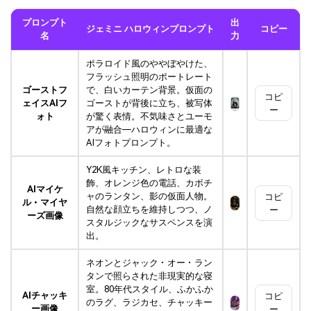
プロンプト
出
ジェミニ ハロウィンプロンプト
コピー
名
力
ポラロイド風のややぼやけた、
フラッシュ照明のポートレート
ゴーストフ
で、白いカーテン背景。仮面の
コピ
ェイスAIフ
ゴーストが背後に立ち、被写体
ー
ォト
が驚く表情。不気味さとユーモ
アが融合―ハロウィンに最適な
AIフォトプロンプト。
Y2K風キッチン、レトロな装
飾、オレンジ色の電話、カボチ
AIマイケ
ャのランタン、影の仮面人物。
コピ
ル・マイヤ
自然な顔立ちを維持しつつ、ノ
ー
ーズ画像
スタルジックなサスペンスを演
出。
ネオンとジャック・オー・ラン
タンで照らされた非現実的な寝
室。80年代スタイル、ふかふか
AIチャッキ
コピ
のラグ、ラジカセ、チャッキー
ー画像
ー