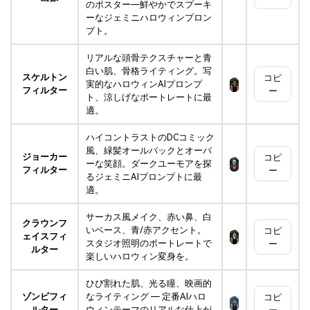
のポスター―鮮やかでスプーキ
ーなジェミニハロウィンプロン
プト。
リアルな頭骨テクスチャーと青
白い肌、骨格ライティング。写
スケルトン
コピ
実的なハロウィンAIプロンプ
フィルター
ー
ト、涼しげなポートレートに最
適。
ハイコントラストのDCコミック
風、緑髪オールバックとオーバ
ジョーカー
コピ
ーな笑顔。ダークユーモアを探
フィルター
ー
るジェミニAIプロンプトに最
適。
サーカス風メイク、赤い鼻、白
クラウンフ
いベース、青/赤アクセント。
コピ
ェイスフィ
スタジオ照明のポートレートで
ー
ルター
楽しいハロウィン変身を。
ひび割れた肌、光る瞳、映画的
ゾンビフィ
なライティング ― 定番AIハロ
コピ
ルター
ウィンテーマのリアルな仕上が