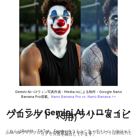
Gemini AIハロウィン写真作成：Media.ioによる制作 - Google Nano
Banana Pro搭載。
Nano Banana Pro vs. Nano Banana >>
バイラル Gemini AI ハロウィン
プロンプト（ギャラリー＆コピ
ペ用）
こちらはReddit、TikTok、Facebookコミュニティでトレンドのジェミ
ニAIハロウィンプロンプトの厳選リストです。各プロンプトは創造力と
リアリズムを融合しています。