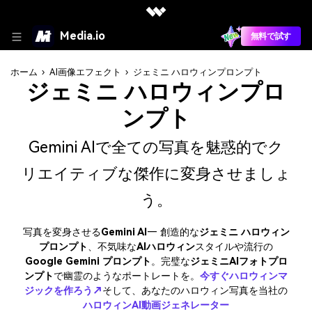
Media.io
無料で試す
ホーム
›
AI画像エフェクト
›
ジェミニ ハロウィンプロンプト
ジェミニ ハロウィンプロ
ンプト
Gemini AIで全ての写真を魅惑的でク
リエイティブな傑作に変身させましょ
う。
写真を変身させる
Gemini AI
— 創造的な
ジェミニ ハロウィン
プロンプト
、不気味な
AIハロウィン
スタイルや流行の
Google Gemini プロンプト
。完璧な
ジェミニAIフォトプロ
ンプト
で幽霊のようなポートレートを。
今すぐハロウィンマ
ジックを作ろう↗
そして、あなたのハロウィン写真を当社の
ハロウィンAI動画ジェネレーター