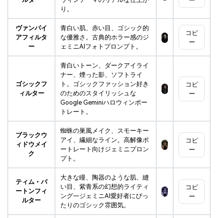
ー
り。
ヴァンパイ
青白い肌、赤い目、ゴシック的
コピ
アフィルタ
な優雅さ。古典的ホラー感のジ
ー
ー
ェミニAIフォトプロンプト。
青白いトーン、ダークアイライ
ナー、煙った影、ソフトライ
ゴシックフ
ト。ゴシックファッション好き
コピ
ィルター
のためのスタイリッシュな
ー
Google Geminiハロウィンポー
トレート。
蜘蛛の巣風メイク、スモーキー
ブラックウ
アイ、繊細なライン。高解像ポ
コピ
ィドウメイ
ートレート向けジェミニプロン
ー
ク
プト。
大きな瞳、陶器のような肌、縫
ティム・バ
い目、紫青系の幻想的ライティ
コピ
ートンフィ
ング—ジェミニAI愛好者にぴっ
ー
ルター
たりのゴシック雰囲気。