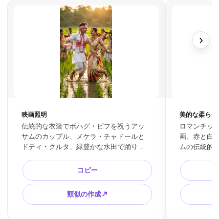
›
映画照明
美的な柔らか
伝統的な衣装でボハグ・ビフを祝うアッ
ロマンチッ
サムのカップル、メケラ・チャドールと
画、赤と白
ドティ・クルタ、緑豊かな水田で踊り、
ムの伝統的
ゴールデンアワーの日差し、喜びの表
やけた村の
情、超リアル、4kディテール
情的なスト
コピー
類似の作成↗