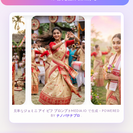
見事な
ジェミニ アイ ビフ プロンプト
MEDIA.IO で生成 - POWERED
BY
ナノバナナプロ
.