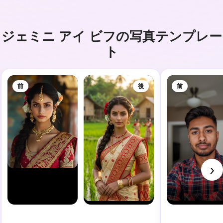
ジェミニ アイ ビフの写真テンプレー
ト
前
後
前
›