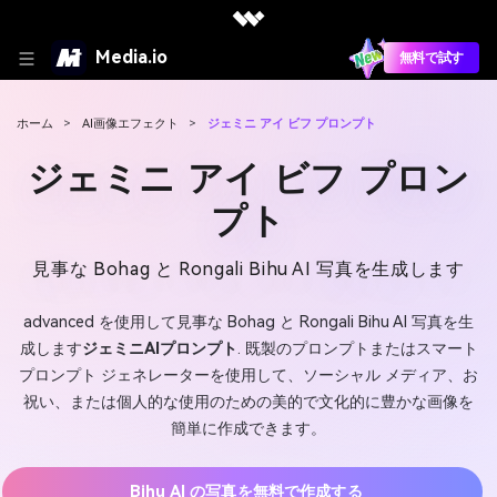
Media.io
無料で試す
ホーム
>
AI画像エフェクト
>
ジェミニ アイ ビフ プロンプト
ジェミニ アイ ビフ プロン
プト
見事な Bohag と Rongali Bihu AI 写真を生成します
advanced を使用して見事な Bohag と Rongali Bihu AI 写真を生
成します
ジェミニAIプロンプト
. 既製のプロンプトまたはスマート
プロンプト ジェネレーターを使用して、ソーシャル メディア、お
祝い、または個人的な使用のための美的で文化的に豊かな画像を
簡単に作成できます。
Bihu AI の写真を無料で作成する