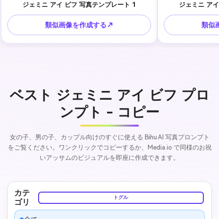
ジェミニ アイ ビフ 写真テンプレート 1
ジェミニ アイ
類似画像を作成する↗
類似
ベスト ジェミニ アイ ビフ プロ
ンプト - コピー
女の子、男の子、カップル向けのすぐに使える Bihu AI 写真プロンプト
をご覧ください。ワンクリックでコピーするか、Media.io で同様のお祝
いアッサムのビジュアルを即座に作成できます。
カテ
トグル
ゴリ