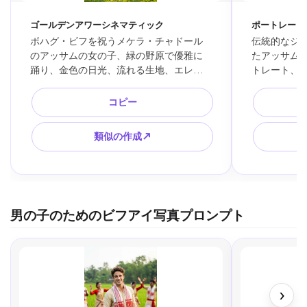
ゴールデンアワーシネマティック
ポートレート
ボハグ・ビフを祝うメケラ・チャドール
伝統的なジ
のアッサムの女の子、緑の野原で優雅に
たアッサム
踊り、金色の日光、流れる生地、エレガ
トレート、
ントなポーズ、超リアル
目、浅い被
コピー
類似の作成↗
男の子のためのビフアイ写真プロンプト
›