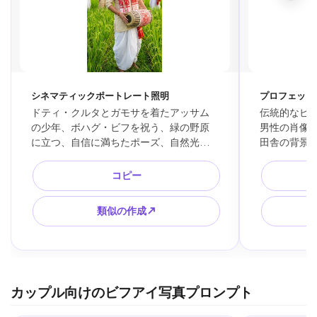
シネマティックポートレート照明
プロフェッシ
ドティ・クルタとガモサを着たアッサム
伝統的なビ
の少年、ボハグ・ビフを祝う、緑の野原
男性の肖像
に立つ、自信に満ちたポーズ、自然光、
田舎の背景
超リアル
度、高ディ
コピー
類似の作成↗
カップル向けのビフアイ写真プロンプト