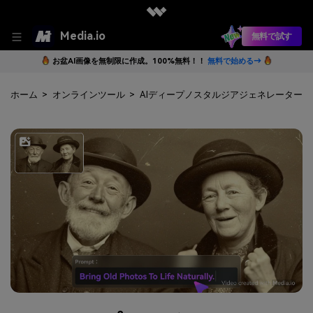
Media.io
無料で試す
お盆AI画像を無制限に作成。100%無料！！
無料で始める→
ホーム
>
オンラインツール
>
AIディープノスタルジアジェネレーター