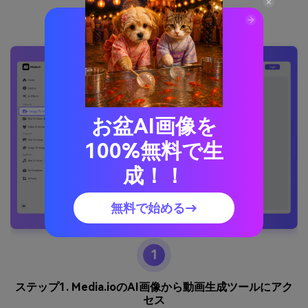
は？
お盆AI画像を
100%無料で生
成！！
無料で始める→
1
ステップ1. Media.ioのAI画像から動画生成ツールにアク
セス