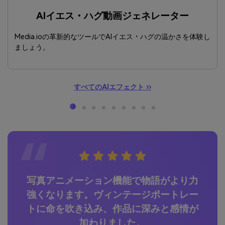
AIイエス・ハグ動画ジェネレーター
Media.ioの革新的なツールでAIイエス・ハグの温かさを体験し
ましょう。
すべてのAIエフェクト ››
ー
写真アニメーション機能で物語がより力
しか
強くなります。ヴィンテージポートレー
術
おば
トに命を吹き込み、作品に深みと感情が
が
感動
加わりました。
メ