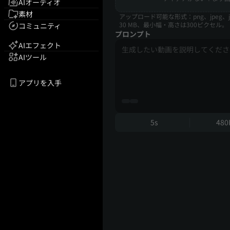
AIオーディオ
素材
アップロード可能な形式：png、jpeg、j
30 MB、最小幅・高さは300ピクセル。
コミュニティ
プロンプト
AIエフェクト
AIツール
アプリを入手
5s
480