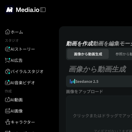
ホーム
スタジオ
動画を作成
動画を編集
モー
AIストーリー
画像から動画生成
参照から
AI広告
画像から動画生成
バイラルスタジオ
Seedance 2.5
AI音楽ビデオ
作成
画像をアップロード
AI動画
AI画像
クリックまたはドラッグでアッ
キャラクター
アイデアがない？まず画