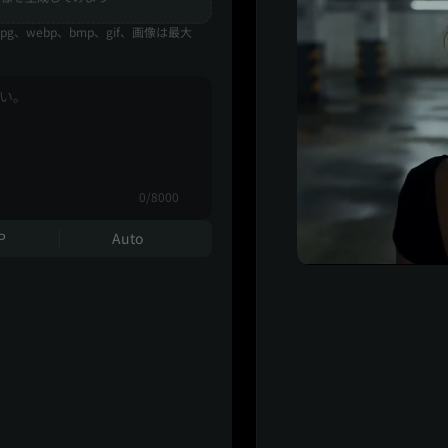
pg、webp、bmp、gif、画像は最大
0/8000
P
Auto