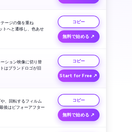
コピー
ンテージの傷を重ね
ルエットへと遷移し、色あせ
無料で始める ↗
コピー
モーション映像に切り替
ストはブランドロゴが旧
Start for Free ↗
コピー
プや、回転するフィルム
最後はビフォーアフター
無料で始める ↗