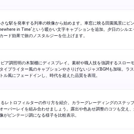
小さな駅を発車する列車の映像から始めます。車窓に映る田園風景にビ
omewhere in Time’という暖かい文字キャプションを追加。夕日のシ
カード効果で旅のノスタルジーを仕上げます。
セピア調照明の木製棚にディスプレイ。素材や職人技を強調するスロー
タイプライター風のキャプションやさりげないジャズBGMも加味。ラ
トル風にフェードインし、時代を超えた品質を表現。
きるレトロフィルターの作り方を紹介。カラーグレーディングのステッ
オーバーレイを組み合わせましょう。露出や色あせ調整のコツも交え、
像がビンテージ調になる様子を比較表示。