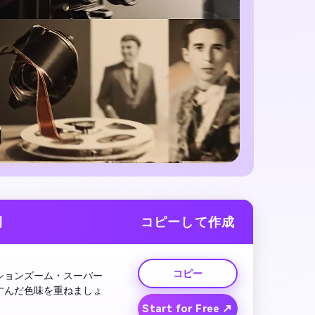
例
コピーして作成
コピー
ションズーム・スーパー
すんだ色味を重ねましょ
Start for Free ↗