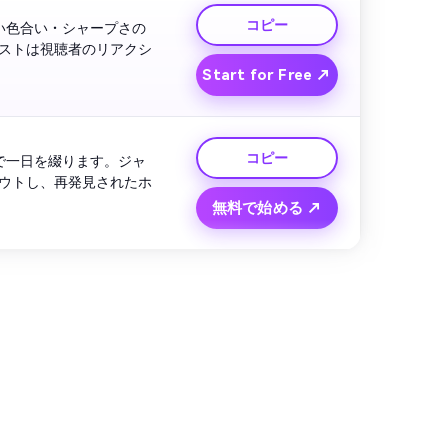
コピー
い色合い・シャープさの
ストは視聴者のリアクシ
Start for Free ↗
コピー
で一日を綴ります。ジャ
ウトし、再発見されたホ
無料で始める ↗