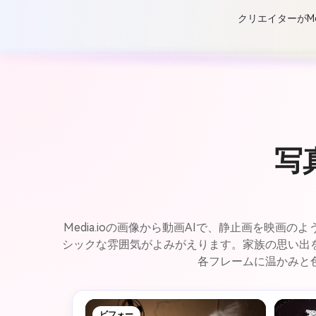
クリエイターがM
写
Media.ioの画像から動画AIで、静止画を
シックな雰囲気がよみがえります。家族の思い出
各フレームに温かみと
ビフォー