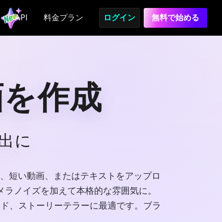
API
料金プラン
ログイン
無料で始める
画を作成
出に
画像、短い動画、またはテキストをアップロ
メラノイズを加えて本格的な雰囲気に。
ンド、ストーリーテラーに最適です。ブラ