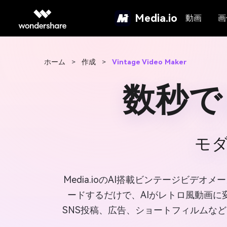
Media.io
動画
画
ホーム
>
作成
>
Vintage Video Maker
数秒で
モ
Media.ioのAI搭載ビンテージビ
ードするだけで、AIがレトロ風動画
SNS投稿、広告、ショートフィルムな