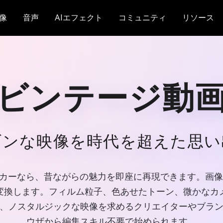
像
音声
AIエフェクト
コミュニティ
リソース
ビンテージ動
ダンな映像を時代を超えた思い
デオメーカーなら、昔ながらの魅力を即座に再現できます。
に変換します。フィルム粒子、色あせたトーン、微かなカ
ど、ノスタルジックな映像を求めるクリエイターやブラ
ウザから編集スキル不要で始められます。