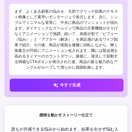
まず、よくある顧客の悩みを、大胆でグリッチ効果のテキス
ト映像として素早いモンタージュで表示します。次に、シン
プルでミニマルな背景に、中央に商品のワンショットが現れ
ます。ダイナミックなズームインで商品の主要機能がさりげ
なくアニメーションで強調。続いて、画面分割で「ビフォー
（悩み）」と「アフター（解決）」を満足感のあるワイプ効
果で紹介。その後、商品が画面を優雅に回転しながら、輝く
推薦文が円状にアニメーション化されます。隅には緊迫感を
高めるタイマーのカウントダウン。最後に、発光して鼓動す
る明確なCTAボタンが表示された後、商品の最も魅力的なア
ングルがループして滑らかに画面転換します。
今すぐ生成
感情を動かすストーリー仕立て
 誰もが共感できる悩みから始めます。結果を出せず悩む人