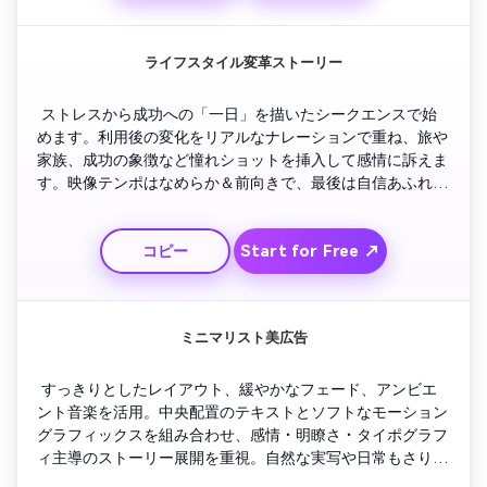
ライフスタイル変革ストーリー
 ストレスから成功への「一日」を描いたシークエンスで始
めます。利用後の変化をリアルなナレーションで重ね、旅や
家族、成功の象徴など憧れショットを挿入して感情に訴えま
す。映像テンポはなめらか＆前向きで、最後は自信あふれる
ロゴアニメーションで印象づけます。
Start for Free ↗
コピー
ミニマリスト美広告
 すっきりとしたレイアウト、緩やかなフェード、アンビエ
ント音楽を活用。中央配置のテキストとソフトなモーション
グラフィックスを組み合わせ、感情・明瞭さ・タイポグラフ
ィ主導のストーリー展開を重視。自然な実写や日常もさりげ
なく織り交ぜます。最後はシームレスなフェードインで