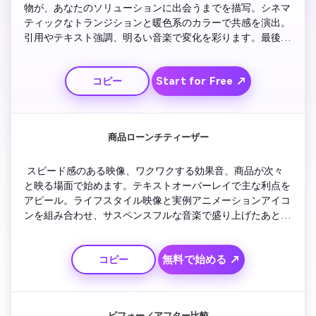
物が、あなたのソリューションに出会うまでを描写。シネマ
ティックなトランジションと暖色系のカラーで共感を演出。
引用やテキスト強調、明るい音楽で変化を彩ります。最後は
力強いタグラインとロゴの表示でブランドへの信頼と権威を
確立しましょう。
Start for Free ↗
コピー
商品ローンチティーザー
 スピード感のある映像、ワクワクする効果音、商品が次々
と映る場面で始めます。テキストオーバーレイで主な利点を
アピール。ライフスタイル映像と実例アニメーションアイコ
ンを組み合わせ、サスペンスフルな音楽で盛り上げたあと、
最後に大胆な一言と事前予約や詳細のCTAで締めましょう。
無料で始める ↗
コピー
ビフォー／アフター比較