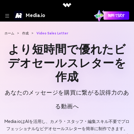
Media.io
無料で試す
ホーム
>
作成
>
Video Sales Letter
より短時間で優れたビ
デオセールスレターを
作成
あなたのメッセージを購買に繋がる説得力のあ
る動画へ
Media.ioはAIを活用し、カメラ・スタッフ・編集スキル不要でプロ
フェッショナルなビデオセールスレターを簡単に制作できます。