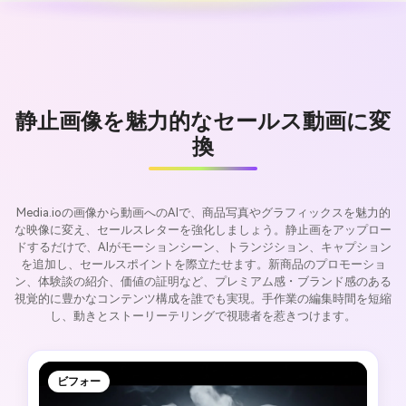
静止画像を魅力的なセールス動画に変
換
Media.ioの画像から動画へのAIで、商品写真やグラフィックスを魅力的
な映像に変え、セールスレターを強化しましょう。静止画をアップロー
ドするだけで、AIがモーションシーン、トランジション、キャプション
を追加し、セールスポイントを際立たせます。新商品のプロモーショ
ン、体験談の紹介、価値の証明など、プレミアム感・ブランド感のある
視覚的に豊かなコンテンツ構成を誰でも実現。手作業の編集時間を短縮
し、動きとストーリーテリングで視聴者を惹きつけます。
ビフォー