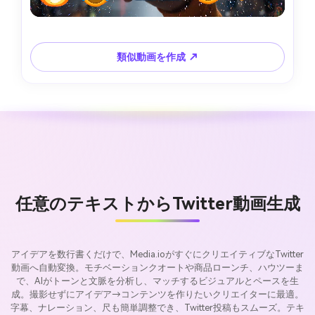
類似動画を作成 ↗
任意のテキストからTwitter動画生成
アイデアを数行書くだけで、Media.ioがすぐにクリエイティブなTwitter
動画へ自動変換。モチベーションクオートや商品ローンチ、ハウツーま
で、AIがトーンと文脈を分析し、マッチするビジュアルとペースを生
成。撮影せずにアイデア→コンテンツを作りたいクリエイターに最適。
字幕、ナレーション、尺も簡単調整でき、Twitter投稿もスムーズ。テキ