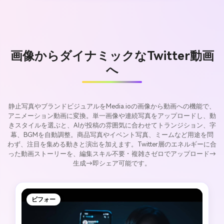
画像からダイナミックなTwitter動画
へ
静止写真やブランドビジュアルをMedia.ioの画像から動画への機能で、
アニメーション動画に変換。単一画像や連続写真をアップロードし、動
きスタイルを選ぶと、AIが投稿の雰囲気に合わせてトランジション、字
幕、BGMを自動調整。商品写真やイベント写真、ミームなど用途を問
わず、注目を集める動きと演出を加えます。Twitter層のエネルギーに合
った動画ストーリーを、編集スキル不要・複雑さゼロでアップロード→
生成→即シェア可能です。
ビフォー