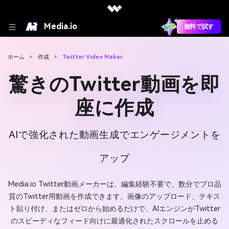
Media.io
無料で試す
ホーム
>
作成
>
Twitter Video Maker
驚きのTwitter動画を即
座に作成
AIで強化された動画生成でエンゲージメントを
アップ
Media.io Twitter動画メーカーは、編集経験不要で、数分でプロ品
質のTwitter用動画を作成できます。画像のアップロード、テキス
ト貼り付け、またはゼロから始めるだけで、AIエンジンがTwitter
のスピーディなフィード向けに最適化されたスクロールを止める