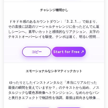
チャレンジ種明かし
 ドキドキ感のあるカウントダウン：「3...2...1...」で始まり、
その直後に話題のソーシャルチャレンジに合ったどんでん返
しシーンへ。素早いカットと感情的なリアクション、太字の
テキストオーバーレイを駆使。テンポは速く、明るい照明
で。最後は他の人もチャレンジしたくなる呼びかけで締めく
くり。TikTokやリールトレンドに最適。
Start for Free ↗
コピー
エモーショナルなシネマティックカット
 ゆったりとしたインストメンタルと「本当にリアルだった
最後の瞬間を覚えていますか？」のテキストから始め、ノス
タルジックな暖色系映像へトランジション。なめらかなパン
と奥行きエフェクトで物語性を強調。最後は前向きな映像と
自然なロゴ表示で締めくくり。心に響くトレンドで、強いエ
ンゲージメントを生み出します。