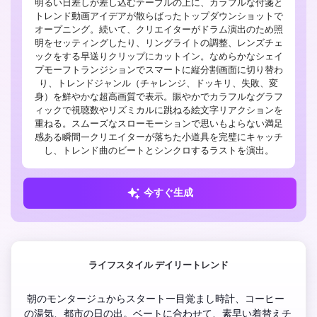
明るい日差しが差し込むテーブルの上に、カラフルな付箋と
トレンド動画アイデアが散らばったトップダウンショットで
オープニング。続いて、クリエイターがドラム演出のため照
明をセッティングしたり、リングライトの調整、レンズチェ
ックをする早送りクリップにカットイン。なめらかなシェイ
プモーフトランジションでスマートに縦分割画面に切り替わ
り、トレンドジャンル（チャレンジ、ドッキリ、失敗、変
身）を鮮やかな超高画質で表示。賑やかでカラフルなグラフ
ィックで視聴数やリズミカルに跳ねる絵文字リアクションを
重ねる。スムーズなスローモーションで思いもよらない満足
感ある瞬間—クリエイターが落ちた小道具を完璧にキャッチ
し、トレンド曲のビートとシンクロするラストを演出。
今すぐ生成
ライフスタイル デイリートレンド
 朝のモンタージュからスタート—目覚まし時計、コーヒー
の湯気、都市の日の出。ベートに合わせて、素早い着替えチ