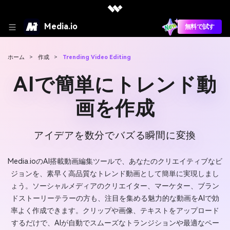
Media.io
無料で試す
ホーム
>
作成
>
Trending Video Editing
AIで簡単にトレンド動
画を作成
アイデアを数分でバズる瞬間に変換
Media.ioのAI搭載動画編集ツールで、あなたのクリエイティブなビ
ジョンを、素早く高品質なトレンド動画として簡単に実現しまし
ょう。ソーシャルメディアのクリエイター、マーケター、ブラン
ドストーリーテラーの方も、注目を集める魅力的な動画をAIで効
率よく作成できます。クリップや画像、テキストをアップロード
するだけで、AIが自動でスムーズなトランジションや最適なペー