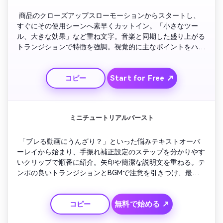
 商品のクローズアップスローモーションからスタートし、
すぐにその使用シーンへ素早くカットイン。「小さなツー
ル、大きな効果」など重ね文字。音楽と同期した盛り上がる
トランジションで特徴を強調。視覚的に主なポイントをハイ
ライトし、最後は視聴者にチェックを促す強いタグラインで
締め。新しいバズ商品を打ち出すブランド向けに最適。
Start for Free ↗
コピー
ミニチュートリアルバースト
 「ブレる動画にうんざり？」といった悩みテキストオーバ
ーレイから始まり、手振れ補正設定のステップを分かりやす
いクリップで順番に紹介。矢印や簡潔な説明文を重ねる。テ
ンポの良いトランジションとBGMで注意を引きつけ、最後は
なめらかな仕上がりを披露。素早く役立つテクやクリエイテ
ィブハックを共有したいクリエイターに最適。
無料で始める ↗
コピー