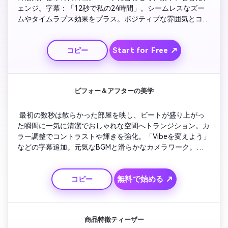
ェンジ。字幕：「12秒で私の24時間」。シームレスなズー
ムやタイムラプス効果をプラス。ポジティブな雰囲気とコメ
ント・シェアへの呼びかけで締めくくり。エネルギッシュで
鮮明な映像を保ち、トレンド好きな視聴者へ。
Start for Free ↗
コピー
ビフォー＆アフターの美学
 最初の数秒は散らかった部屋を映し、ビートが盛り上がっ
た瞬間に一気に清潔でおしゃれな空間へトランジション。カ
ラー調整でコントラストや輝きを強化。「Vibeを変えよう」
などの字幕追加。元気なBGMと滑らかなカメラワーク。バズ
るフィードにぴったりな瞬時の変身を。
無料で始める ↗
コピー
商品特徴ティーザー