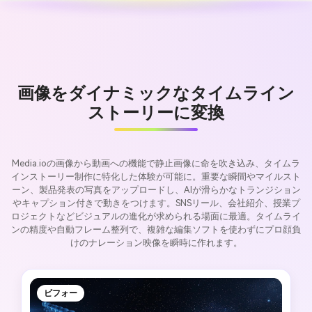
画像をダイナミックなタイムライン
ストーリーに変換
Media.ioの画像から動画への機能で静止画像に命を吹き込み、タイムラ
インストーリー制作に特化した体験が可能に。重要な瞬間やマイルスト
ーン、製品発表の写真をアップロードし、AIが滑らかなトランジション
やキャプション付きで動きをつけます。SNSリール、会社紹介、授業プ
ロジェクトなどビジュアルの進化が求められる場面に最適。タイムライ
ンの精度や自動フレーム整列で、複雑な編集ソフトを使わずにプロ顔負
けのナレーション映像を瞬時に作れます。
ビフォー