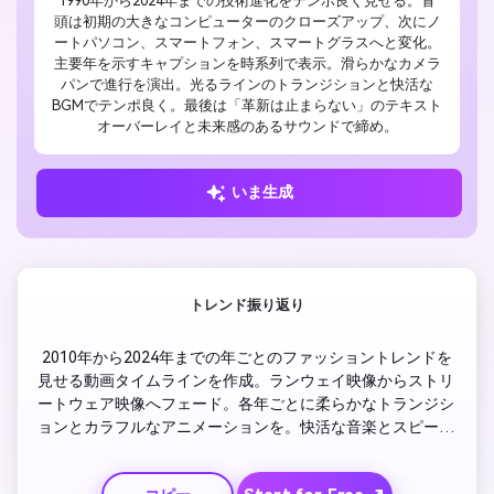
1990年から2024年までの技術進化をテンポ良く見せる。冒
頭は初期の大きなコンピューターのクローズアップ、次にノ
ートパソコン、スマートフォン、スマートグラスへと変化。
主要年を示すキャプションを時系列で表示。滑らかなカメラ
パンで進行を演出。光るラインのトランジションと快活な
BGMでテンポ良く。最後は「革新は止まらない」のテキスト
オーバーレイと未来感のあるサウンドで締め。
いま生成
トレンド振り返り
 2010年から2024年までの年ごとのファッショントレンドを
見せる動画タイムラインを作成。ランウェイ映像からストリ
ートウェア映像へフェード。各年ごとに柔らかなトランジシ
ョンとカラフルなアニメーションを。快活な音楽とスピーデ
ィなカットで躍動感を加え、ラストは時代の変遷をまとめた
キャプションで締め。