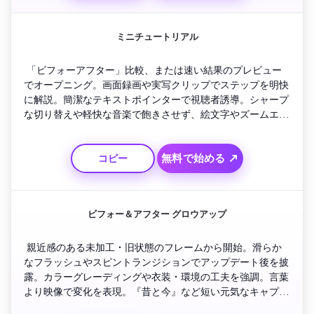
ミニチュートリアル
 「ビフォーアフター」比較、または速い結果のプレビュー
でオープニング。画面録画や実写クリップでステップを明快
に解説。簡潔なテキストポインターで視聴者誘導。シャープ
な切り替えや軽快な音楽で飽きさせず、絵文字やズームエフ
ェクトでスタイルもUP。30秒以内で満足の変化を公開。
無料で始める ↗
コピー
ビフォー＆アフター グロウアップ
 親近感のある未加工・旧状態のフレームから開始。滑らか
なフラッシュやスピントランジションでアップデート後を披
露。カラーグレーディングや衣装・環境の工夫を強調。言葉
より映像で変化を表現。『昔と今』など短い元気なキャプシ
ョンを追加。ビートに合わせて陽気な締めエフェクト。