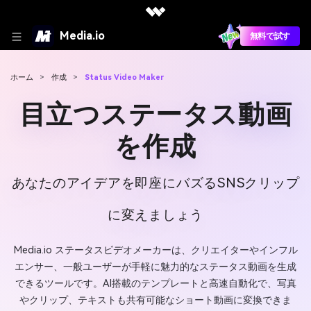
Media.io
無料で試す
ホーム
>
作成
>
Status Video Maker
目立つステータス動画
を作成
あなたのアイデアを即座にバズるSNSクリップ
に変えましょう
Media.io ステータスビデオメーカーは、クリエイターやインフル
エンサー、一般ユーザーが手軽に魅力的なステータス動画を生成
できるツールです。AI搭載のテンプレートと高速自動化で、写真
やクリップ、テキストも共有可能なショート動画に変換できま