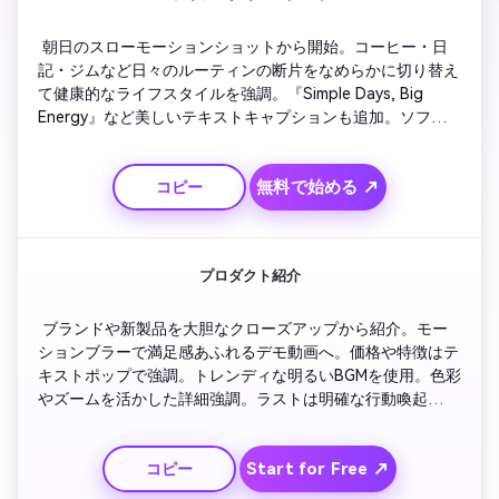
 朝日のスローモーションショットから開始。コーヒー・日
記・ジムなど日々のルーティンの断片をなめらかに切り替え
て健康的なライフスタイルを強調。『Simple Days, Big 
Energy』など美しいテキストキャプションも追加。ソフト
な移行、リラックスしたBGMで穏やかなエネルギーを演出。
ポジティブさと安らぎを伝えつつフェードアウト。
無料で始める ↗
コピー
プロダクト紹介
 ブランドや新製品を大胆なクローズアップから紹介。モー
ションブラーで満足感あふれるデモ動画へ。価格や特徴はテ
キストポップで強調。トレンディな明るいBGMを使用。色彩
やズームを活かした詳細強調。ラストは明確な行動喚起
（CTA）で視聴者に案内。
Start for Free ↗
コピー