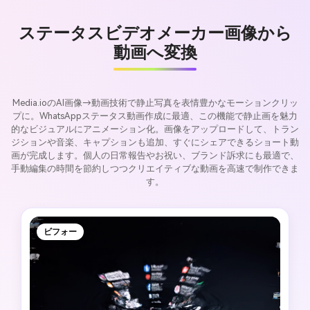
ステータスビデオメーカー画像から
動画へ変換
Media.ioのAI画像→動画技術で静止写真を表情豊かなモーションクリッ
プに。WhatsAppステータス動画作成に最適、この機能で静止画を魅力
的なビジュアルにアニメーション化。画像をアップロードして、トラン
ジションや音楽、キャプションも追加、すぐにシェアできるショート動
画が完成します。個人の日常報告やお祝い、ブランド訴求にも最適で、
手動編集の時間を節約しつつクリエイティブな動画を高速で制作できま
す。
ビフォー