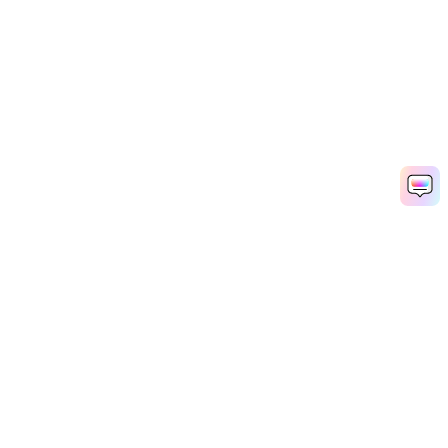
ロゴ・リビール動画をすぐ生成
Media.io Online Tools Quality Rating：
4.7 (162,357 Votes)