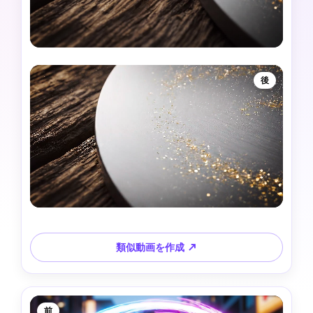
後
類似動画を作成 ↗
前