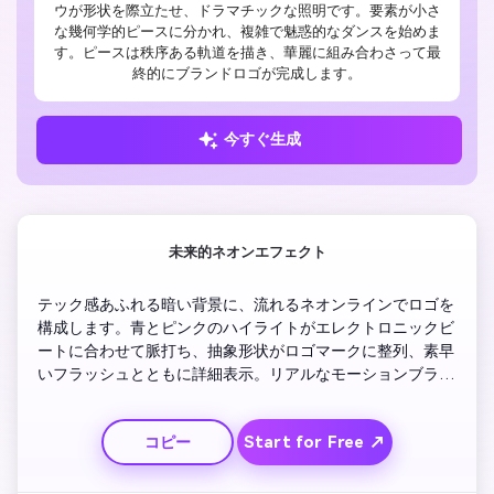
ウが形状を際立たせ、ドラマチックな照明です。要素が小さ
な幾何学的ピースに分かれ、複雑で魅惑的なダンスを始めま
す。ピースは秩序ある軌道を描き、華麗に組み合わさって最
終的にブランドロゴが完成します。
今すぐ生成
未来的ネオンエフェクト
テック感あふれる暗い背景に、流れるネオンラインでロゴを
構成します。青とピンクのハイライトがエレクトロニックビ
ートに合わせて脈打ち、抽象形状がロゴマークに整列、素早
いフラッシュとともに詳細表示。リアルなモーションブラー
や光沢反射も追加。最後はクリーンなフェードアウトでプロ
フェッショナルな仕上げ。
Start for Free ↗
コピー