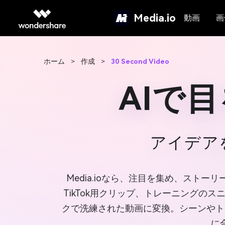
Media.io
動画
画
ホーム
>
作成
>
30 Second Video
AIで
アイデア
Media.ioなら、注目を集め、スト
TikTok用クリップ、トレーニングのス
クで洗練された動画に変換。シーンやト
に