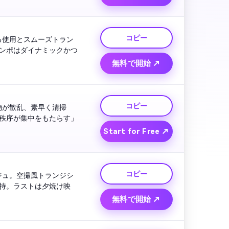
コピー
る使用とスムーズトラン
ンポはダイナミックかつ
無料で開始 ↗
コピー
物が散乱、素早く清掃
秩序が集中をもたらす」
Start for Free ↗
コピー
ジュ。空撮風トランジシ
持。ラストは夕焼け映
無料で開始 ↗