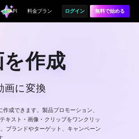
API
料金プラン
ログイン
無料で始める
画を作成
動画に変換
簡単に作成できます。製品プロモーション、
生成はテキスト・画像・クリップをワンクリッ
約。ブランドやターゲット、キャンペーン
す。