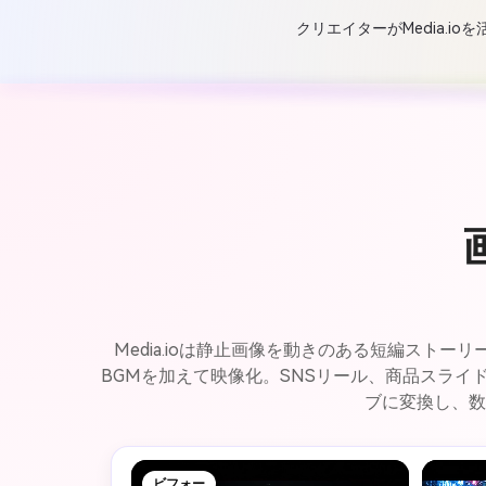
クリエイターがMedia.
Media.ioは静止画像を動きのある短編スト
BGMを加えて映像化。SNSリール、商品スラ
ブに変換し、数
ビフォー