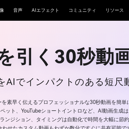
像
音声
AIエフェクト
コミュニティ
リソース
目を引く30秒動
をAIでインパクトのある短尺
ーリーを素早く伝えるプロフェッショナルな30秒動画を
ニペット、YouTubeショートイントロなど、AI動画
ランジション、タイミングは自動化で時間を大幅に節
合わせたカスタム動画もわずか数分ですぐに共有可能で