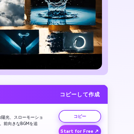
コピーして作成
コピー
の陽光、スローモーショ
。前向きなBGMを追
Start for Free ↗