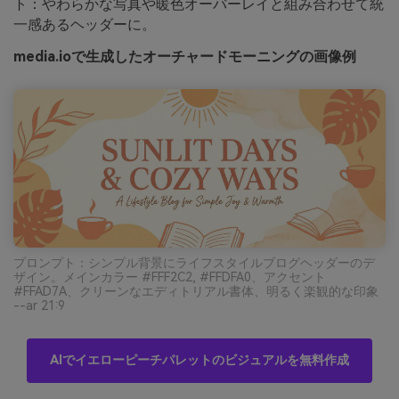
ト：やわらかな写真や暖色オーバーレイと組み合わせて統
一感あるヘッダーに。
media.ioで生成したオーチャードモーニングの画像例
プロンプト：シンプル背景にライフスタイルブログヘッダーのデ
ザイン。メインカラー #FFF2C2, #FFDFA0、アクセント
#FFAD7A、クリーンなエディトリアル書体、明るく楽観的な印象
--ar 21:9
AIでイエローピーチパレットのビジュアルを無料作成