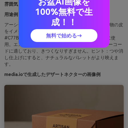
お盆AI画像を
雰囲気：
アーシー、落ち着き、暖かい
100%無料で生
用途例：
クラフト商品のパッケージ
成！！
アーシーで落ち着いた印象。日差しを浴びた砂や果物の皮
をイメージ。#FFC07Fをメインラベルカラーに、
無料で始める→
#C77B58でシールやバッジ、フレーバー表記などに使
用。エスプレッソカラー #3E2F2A は原材料欄やバーコー
ドに適しており、きつくなりすぎません。ヒント：つや消
し仕上げにすると、ナチュラルなパレットがより映えま
す。
media.ioで生成したデザートネクターの画像例