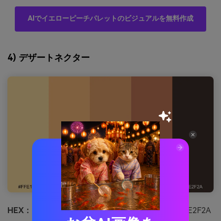
AIでイエローピーチパレットのビジュアルを無料作成
4) デザートネクター
HEX：
#FFE1A3 #FFC07F #E9A36C #C77B58 #3E2F2A