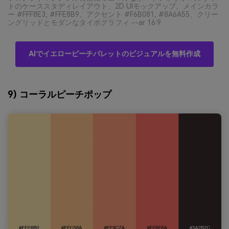
トのケーススタディレイアウト、2D UIモックアップ。メインカラ
ー #FFF8E3, #FFE8B9、アクセント #F6B081, #8A6A55、クリー
ングリッドとモダンなタイポグラフィ --ar 16:9
AIでイエローピーチパレットのビジュアルを無料作成
9) コーラルピーチポップ