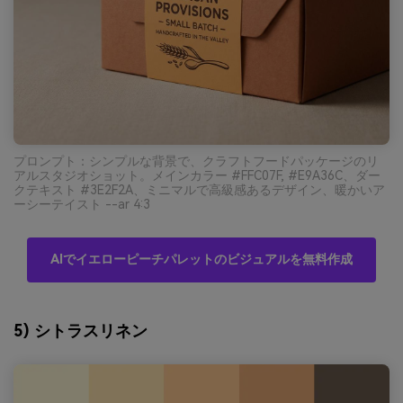
プロンプト：シンプルな背景で、クラフトフードパッケージのリ
アルスタジオショット。メインカラー #FFC07F, #E9A36C、ダー
クテキスト #3E2F2A、ミニマルで高級感あるデザイン、暖かいア
ーシーテイスト --ar 4:3
AIでイエローピーチパレットのビジュアルを無料作成
5) シトラスリネン