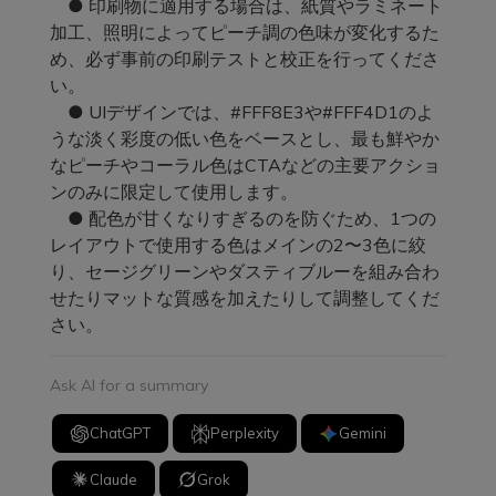
● 印刷物に適用する場合は、紙質やラミネート
加工、照明によってピーチ調の色味が変化するた
め、必ず事前の印刷テストと校正を行ってくださ
い。
● UIデザインでは、#FFF8E3や#FFF4D1のよ
うな淡く彩度の低い色をベースとし、最も鮮やか
なピーチやコーラル色はCTAなどの主要アクショ
ンのみに限定して使用します。
● 配色が甘くなりすぎるのを防ぐため、1つの
レイアウトで使用する色はメインの2〜3色に絞
り、セージグリーンやダスティブルーを組み合わ
せたりマットな質感を加えたりして調整してくだ
さい。
Ask AI for a summary
ChatGPT
Perplexity
Gemini
Claude
Grok