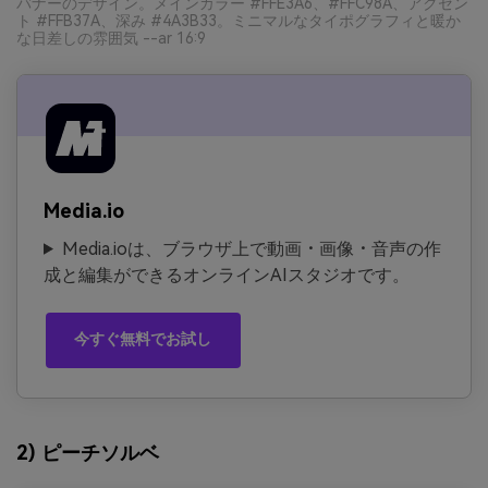
バナーのデザイン。メインカラー #FFE3A6、#FFC98A、アクセン
ト #FFB37A、深み #4A3B33。ミニマルなタイポグラフィと暖か
な日差しの雰囲気 --ar 16:9
Media.io
Media.ioは、ブラウザ上で動画・画像・音声の作
成と編集ができるオンラインAIスタジオです。
今すぐ無料でお試し
2) ピーチソルベ