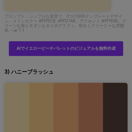
プロンプト：シンプルな背景で、3つのSNSテンプレートデザイ
ン。メインカラー #FFF0C8, #FFD7A8、アクセント #FF9E86、ク
リーンな形とモダンなタイポグラフィ、明るくクリーミーな雰囲
気 --ar 1:1
AIでイエローピーチパレットのビジュアルを無料作成
3) ハニーブラッシュ