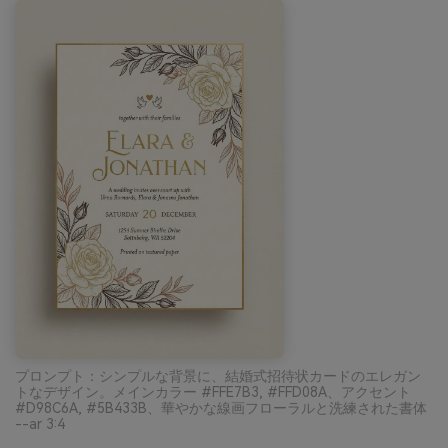
プロンプト：シンプルな背景に、結婚式招待状カードのエレガン
トなデザイン。メインカラー #FFE7B3, #FFD08A、アクセント
#D98C6A, #5B433B、華やかな線画フローラルと洗練された書体
--ar 3:4