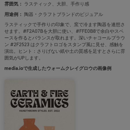
雰囲気：
ラスティック、大胆、手作り感
用途例：
陶器・クラフトブランドのビジュアル
ラスティックで手作りの印象で、窯で冷ます陶器を連想さ
せます。#F2A07Bを大胆に使い、#FFE0B8で余白やスペ
ースを作るとバランスが取れます。深いチャコールブラウ
ン #2F2523 はクラフトロゴをスタンプ風に見せ、感触を
演出。ヒント：さりげない紙や土の質感を足すとさらに雰
囲気がUPします。
media.ioで生成したウォームクレイグロウの画像例