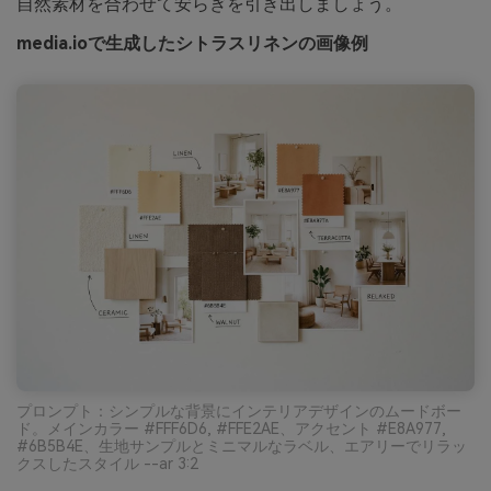
自然素材を合わせて安らぎを引き出しましょう。
media.ioで生成したシトラスリネンの画像例
プロンプト：シンプルな背景にインテリアデザインのムードボー
ド。メインカラー #FFF6D6, #FFE2AE、アクセント #E8A977,
#6B5B4E、生地サンプルとミニマルなラベル、エアリーでリラッ
クスしたスタイル --ar 3:2