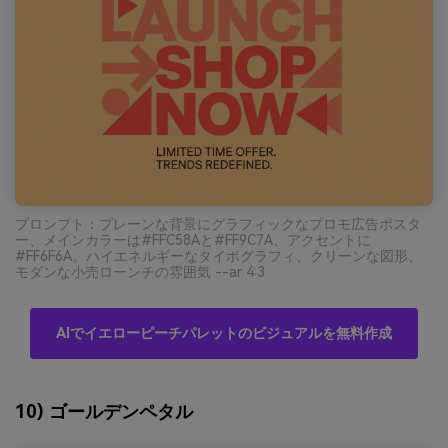
プロンプト：プレーンな背景にグラフィックなプロモ広告ポスタ
ー、メインカラーは#FFC58Aと#FF9C7A、アクセントに
#FF6F6A。ハイエネルギーなタイポグラフィ、クリーンな図形、
モダンな小売ローンチの雰囲気 --ar 4:3
AIでイエローピーチパレットのビジュアルを無料作成
10) ゴールデンペタル