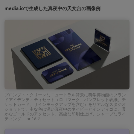
media.ioで生成した真夜中の天文台の画像例
プロンプト：クリーンなニュートラル背景に科学博物館のブラン
ドアイデンティティセット（ロゴマーク、パンフレット表紙、チ
ケットカード、サインモックアップを含む）をリアルなスタジオ
ショットで。主な色は深い真夜中のネイビーとインディゴに、暖
かなゴールドのアクセント。高級な印刷仕上げ、シャープなライ
ティング --ar 16:9