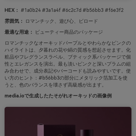
HEX：
#1a0b24 #3a1a4f #6c2c7d #b56bb3 #f6e3f2
雰囲気：
ロマンチック、遊び心、ビロード
最適な用途：
ビューティー商品のパッケージ
ロマンチックなオーキッドパープルとやわらかなピンクの
ハイライトは、夕暮れの花や絹の質感を想起させます。化
粧品やフレグランスラベル、ブティック系パッケージで個
性とエレガンスを演出。最も淡いピンクと深いプラムの組
み合わせで、成分表記やバーコードも読みやすいです。使
い方のヒント：#b56bb3の部分にメタリック箔加工を使
うと、色のバランスを壊さず高級感が出ます。
media.ioで生成したたそがれオーキッドの画像例