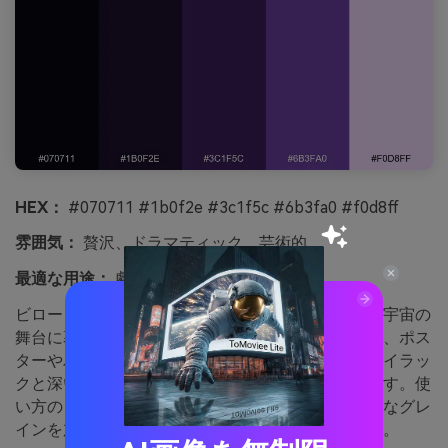
HEX：
#070711 #1b0f2e #3c1f5c #6b3fa0 #f0d8ff
雰囲気：
贅沢、ドラマティック、芸術的
最適な用途：
劇場ポスターデザイン
ビロードのようなヴァイオレットとほぼ黒い影が、宇宙の
舞台に幕が開くような雰囲気。強いコントラストで、ポス
ターやパンフ、イベントプロモに最適です。淡いライラッ
クと深いプラムで見出しも遠くからはっきり読めます。使
い方のヒント：広いダーク部分にテクスチャや微細なグレ
インを加え、印刷時の平坦な色ムラを防ぎましょう。