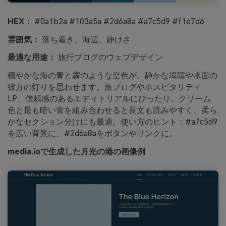
HEX：
#0a1b2a #103a5a #2d6a8a #a7c5d9 #f1e7d6
雰囲気：
落ち着き、海辺、静けさ
最適な用途：
旅行ブログのウェブデザイン
穏やかな海の青と霧のような空色が、静かな埠頭や水面の
彼方の灯りを思わせます。旅ブログやホスピタリティ
LP、信頼感のあるエディトリアルにぴったり。クリーム
色と最も暗い青を組み合わせると長文も読みやすく、柔ら
かなセクション分けにも最適。使い方のヒント：#a7c5d9
を広い背景に、#2d6a8aをボタンやリンクに。
media.ioで生成した月光の港の画像例