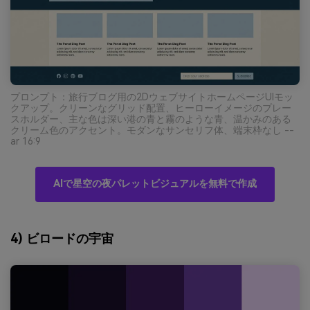
プロンプト：旅行ブログ用の2DウェブサイトホームページUIモッ
クアップ。クリーンなグリッド配置、ヒーローイメージのプレー
スホルダー、主な色は深い港の青と霧のような青、温かみのある
クリーム色のアクセント。モダンなサンセリフ体、端末枠なし --
ar 16:9
AIで星空の夜パレットビジュアルを無料で作成
4) ビロードの宇宙