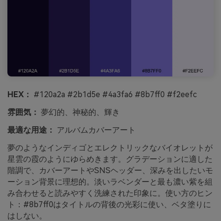
HEX：
#120a2a #2b1d5e #4a3fa6 #8b7ff0 #f2eefc
雰囲気：
夢幻的、神秘的、輝き
最適な用途：
アルバムカバーアート
夢のようなインディゴとエレクトリックなバイオレットが
星雲の霞のようにゆらめきます。グラデーションに適した
階調で、カバーアートやSNSヘッダー、深みを出したいモ
ーション背景に理想的。淡いラベンダーと最も濃い紫を組
み合わせると読みやすく洗練された印象に。使い方のヒン
ト：#8b7ff0はタイトルの背後の光彩に使い、ベタ塗りに
はしない。