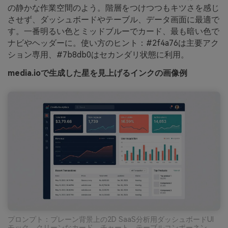
の静かな作業空間のよう。階層をつけつつもキツさを感じ
させず、ダッシュボードやテーブル、データ画面に最適で
す。一番明るい色とミッドブルーでカード、最も暗い色で
ナビやヘッダーに。使い方のヒント：#2f4a76は主要アク
ション専用、#7b8db0はセカンダリ状態に利用。
media.ioで生成した星を見上げるインクの画像例
プロンプト：プレーン背景上の2D SaaS分析用ダッシュボードUI
モック。クリーンなカード、チャート、テーブルコンポーネン