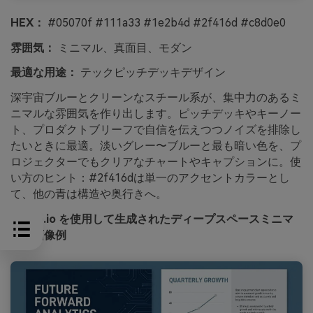
HEX：
#05070f #111a33 #1e2b4d #2f416d #c8d0e0
雰囲気：
ミニマル、真面目、モダン
最適な用途：
テックピッチデッキデザイン
深宇宙ブルーとクリーンなスチール系が、集中力のあるミ
ニマルな雰囲気を作り出します。ピッチデッキやキーノー
ト、プロダクトブリーフで自信を伝えつつノイズを排除し
たいときに最適。淡いグレー〜ブルーと最も暗い色を、プ
ロジェクターでもクリアなチャートやキャプションに。使
い方のヒント：#2f416dは単一のアクセントカラーとし
て、他の青は構造や奥行きへ。
media.io を使用して生成されたディープスペースミニマ
ルの画像例