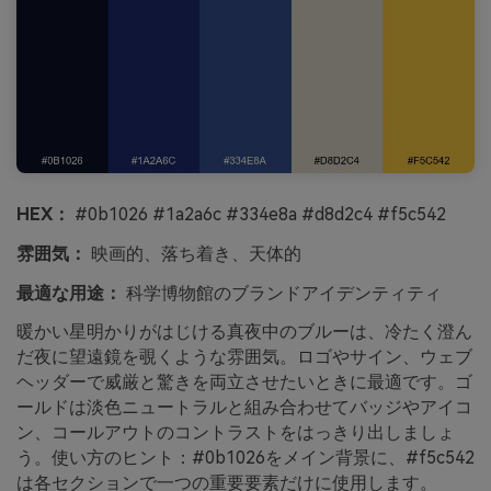
HEX：
#0b1026 #1a2a6c #334e8a #d8d2c4 #f5c542
雰囲気：
映画的、落ち着き、天体的
最適な用途：
科学博物館のブランドアイデンティティ
暖かい星明かりがはじける真夜中のブルーは、冷たく澄ん
だ夜に望遠鏡を覗くような雰囲気。ロゴやサイン、ウェブ
ヘッダーで威厳と驚きを両立させたいときに最適です。ゴ
ールドは淡色ニュートラルと組み合わせてバッジやアイコ
ン、コールアウトのコントラストをはっきり出しましょ
う。使い方のヒント：#0b1026をメイン背景に、#f5c542
は各セクションで一つの重要要素だけに使用します。