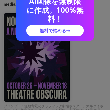
AI画像を無制限
media.ioで生成したビロードの宇宙の画像例
に作成。100%無
料！
無料で始める→
プロンプト：無地背景のグラフィック劇場ポスター。太字タイポ
グラフィ＋抽象的なスターバースト形状。主要色はほぼ黒と深