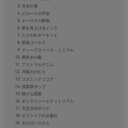
月光の港
ビロードの宇宙
オーロラの静寂
星を見上げるインク
たそがれオーキッド
星座ゴールド
ディープスペース・ミニマル
夜咲きの庭
アストラルデニム
月銀のけむり
コズミックココア
流星群ポップ
静かな惑星
ギャラクシーエディトリアル
天文台UIダーク
サファイアの夕暮れ
天の川パステル