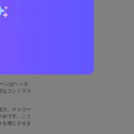
ている
えているため、
インにしたい時
ーンはヘッダ
然なコントラス
魅力。チャコー
すめです。こう
さを感じさせま