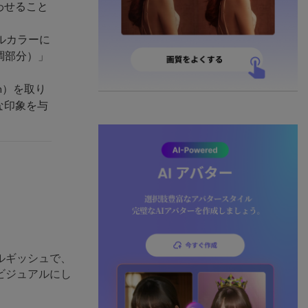
わせること
ルカラーに
調部分）」
n）を取り
な印象を与
ルギッシュで、
ビジュアルにし