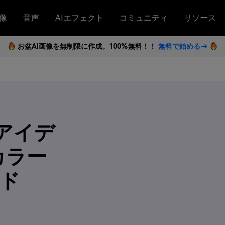
像
音声
AIエフェクト
コミュニティ
リソース
お盆AI画像を無制限に作成。100%無料！！
無料で始める→
色アイデ
カラー
ード