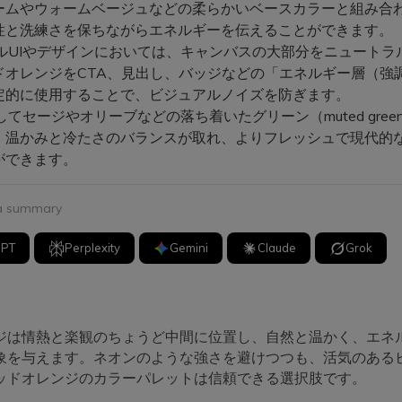
ームやウォームベージュなどの柔らかいベースカラーと組み合
性と洗練さを保ちながらエネルギーを伝えることができます。
タルUIやデザインにおいては、キャンバスの大部分をニュートラ
ドオレンジをCTA、見出し、バッジなどの「エネルギー層（強
定的に使用することで、ビジュアルノイズを防ぎます。
してセージやオリーブなどの落ち着いたグリーン（muted gree
、温かみと冷たさのバランスが取れ、よりフレッシュで現代的
ができます。
 a summary
GPT
Perplexity
Gemini
Claude
Grok
ジは情熱と楽観のちょうど中間に位置し、自然と温かく、エネ
象を与えます。ネオンのような強さを避けつつも、活気のある
ッドオレンジのカラーパレットは信頼できる選択肢です。