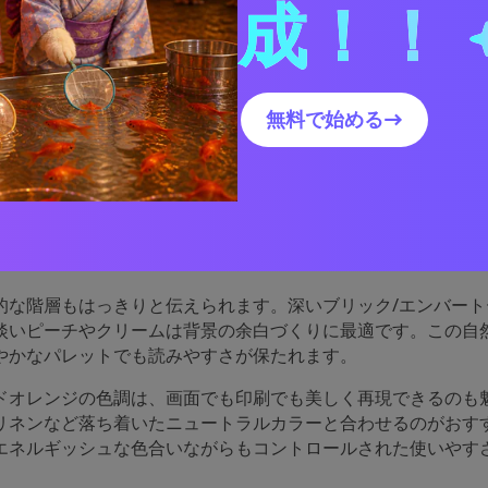
成！！
ドオレンジパレットが優れ
無料で始める→
ジパレットは、赤の緊張感とオレンジの親しみやすさを兼ね備
ィブな印象を与えます。力強く温かい、インパクトのあるデザ
。
的な階層もはっきりと伝えられます。深いブリック/エンバート
淡いピーチやクリームは背景の余白づくりに最適です。この自
やかなパレットでも読みやすさが保たれます。
ドオレンジの色調は、画面でも印刷でも美しく再現できるのも
リネンなど落ち着いたニュートラルカラーと合わせるのがおす
エネルギッシュな色合いながらもコントロールされた使いやす