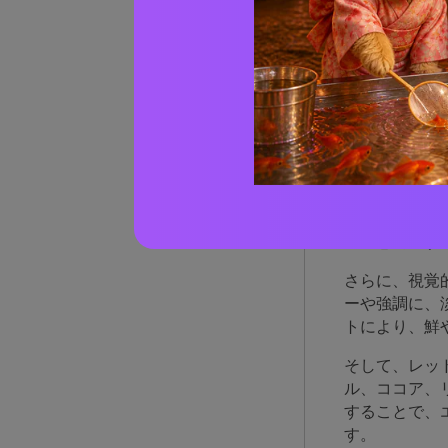
レッ
理由
レッドオレン
一瞬でアクテ
に理想的です
さらに、視覚
ーや強調に、
トにより、鮮
そして、レッ
ル、ココア、
することで、
す。