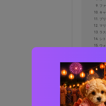
ファ
キャ
ブリ
マリ
ラス
シト
ウォ
デザ
エン
スカ
スパ
ラバ
レッド
レッド
AIで