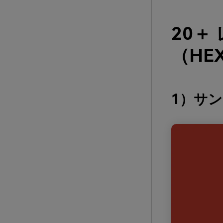
20＋
（HE
1）サ