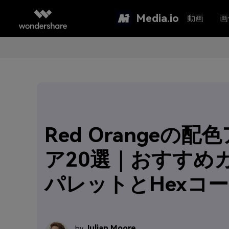
Media.io
動画
画
Red Orangeの配
ア20選｜おすすめ
パレットとHexコ
Julian Moore
by