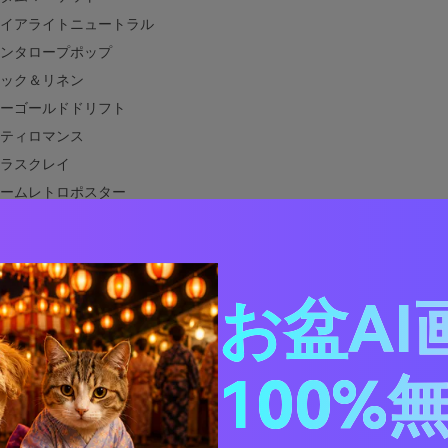
イアライトニュートラル
ンタロープポップ
ック＆リネン
ーゴールドドリフト
ティロマンス
ラスクレイ
ームレトロポスター
ートフェスティバル
バー＆セージ
ーレットアプリコットUI
お盆AI
イスドココア
＆チャコール
オレンジと相性のいい色は？
100%
オレンジカラーパレットを実際のデザインに活用する方法
レッドオレンジのビジュアルを作成