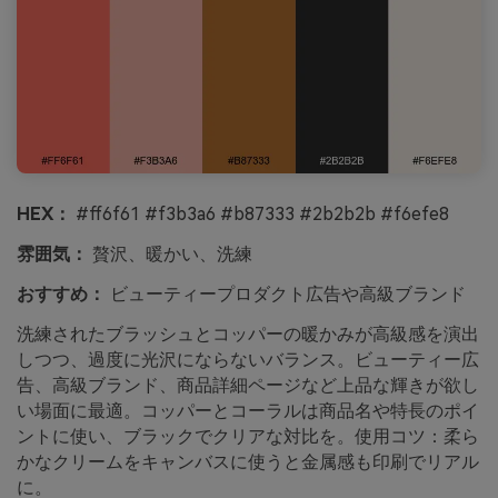
HEX：
#ff6f61 #f3b3a6 #b87333 #2b2b2b #f6efe8
雰囲気：
贅沢、暖かい、洗練
おすすめ：
ビューティープロダクト広告や高級ブランド
洗練されたブラッシュとコッパーの暖かみが高級感を演出
しつつ、過度に光沢にならないバランス。ビューティー広
告、高級ブランド、商品詳細ページなど上品な輝きが欲し
い場面に最適。コッパーとコーラルは商品名や特長のポイ
ントに使い、ブラックでクリアな対比を。使用コツ：柔ら
かなクリームをキャンバスに使うと金属感も印刷でリアル
に。