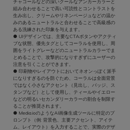
チャコールなどの深いクールなアンカーカラーと
組み合わせることで高い可読性とコントラストを
生み出し、クリームやリネンベージュなどの温か
みのあるニュートラルと合わせることで高級感の
ある洗練された印象を与えます。
● UIデザインでは、主要なCTAボタンやアクティ
ブな状態、優先タグとしてコーラルを使用し、周
囲をライトグレーなどのニュートラルカラーでま
とめることで、攻撃的になりすぎずにユーザーの
注意を引くことができます。
● 印刷物やレイアウトにおいてネオンっぽく派手
になりすぎるのを防ぐため、コーラルは全面背景
ではなく小さなアクセント（見出し、バッジ、ス
タンプなど）として使用し、ティールやイエロー
などの明るいセカンダリーカラーの割合を制限す
ることが推奨されます。
● Media.ioのようなAI画像生成ツールに特定のプ
ロンプト（例: 背景色、主要アクセント、アイテ
ム、レイアウト）を入力することで、実際のデザ