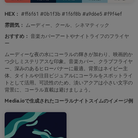
HEX：
#ff6f61 #0b1f3b #1f6f8b #a9d6e5 #f9f4ef
雰囲気：
ムーディー、クール、シネマティック
おすすめ：
音楽カバーアートやナイトライフのフライヤ
ー
ムーディーな夜の水にコーラルの輝きが加わり、映画的か
つ少しミステリアスな印象。音楽カバー、クラブフライヤ
ー、深みのあるヒローバナーに最適。背景はネイビー主
体、タイトルや注目ビジュアルにコーラルをスポットライ
トとして活用。可読性のため、淡いアクアは小さい文字の
背景に、コーラル直載は避けましょう。
Media.ioで生成されたコーラルナイトスイムのイメージ例