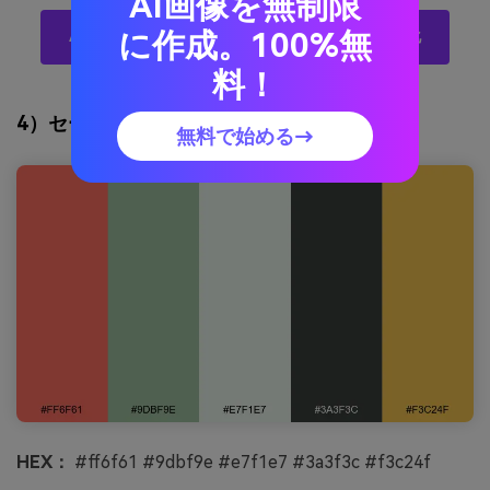
AI画像を無制限
に作成。100%無
AIでレッドコーラルパレットを無料でビジュアル化
料！
4）セージガーデンポップ
無料で始める→
HEX：
#ff6f61 #9dbf9e #e7f1e7 #3a3f3c #f3c24f