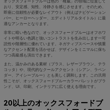
オックスフォードブルーは色の「権威」の領域に位置して
おり、安定感、知性、冷静さを感じさせます。そのため、
即座に信頼性が必要なレイアウト（例えばナビゲーション
バー、ヒーローヘッダー、エディトリアルタイトル）に最
適なアンカーとなります。
非常に暗い色なので、オックスフォードブルーはオフホワ
イトや明るい色調と強いコントラストを生み出します—可
読性や階層性に優れています。ネガティブスペースや慎重
なアクセント配置を活かせば、デザインをミニマルに保ち
つつ高級感も演出できます。
また、温かみのある素材（ブラス、レザーブラウン、テラ
コッタ）や、現代的なクールアクセント（シアン、ラベン
ダー、アイシーブルー）とも美しく調和します。この汎用
性こそが、オックスフォードブルーカラーパレットがブラ
ンド、UI、印刷、インテリアに広く使える理由です。
20以上のオックスフォードブ