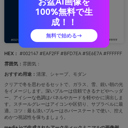
お盆AI画像を
100%無料で生
成！！
無料で始める→
HEX：
#002147 #EAF2FF #BFD7EA #5E6E7A #FFFFFF
雰囲気：
雰囲気：
おすすめ用途：
清潔、シャープ、モダン
クリアで冬を思わせるセットで、ガラス、雪、鋭い朝の光
をイメージします。深いブルーは信頼できるナビやヘッダ
ー、アイシーな色調はパネルやカードを軽やかに演出しま
す。スチールグレーはアイコンや区切り、サブラベルに最
適。コツ：最も淡いブルーはホバーステートで使い、控え
めかつ視認性を保ちましょう。
media.ioで生成されたアークティックミニマルの画像例