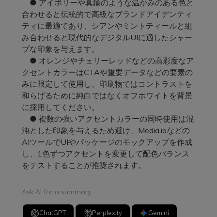
● アイボリーや真鍮のような温かみのある色と
合わせると伝統的で高級なブランドアイデンティ
ティに最適であり、シアンやミントティールと組
み合わせると現代的なデジタルUIに適したシャー
プな印象を与えます。
● オレンジやチェリーレッドなどの高彩度なア
クセントカラーはCTAや重要データなどの要素の
みに限定して使用し、印刷物ではコントラストを
和らげるために純白ではなくオフホワイトを背景
に採用してください。
● 複数の強いアクセントカラーの同時使用は混
沌とした印象を与えるため避け、Media.ioなどの
AIツールでUIやパッケージのモックアップを作成
し、1色ずつアクセントを変更して配色バランス
をテストすることが推奨されます。
Ask AI for a summary
ChatGPT
Perplexity
Gemini