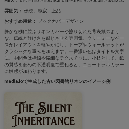
HEX：
#F7F1E6 #E6D8C8 #BFAE9E #7A6658 #3A322C
雰囲気：
伝統、静寂、上品
おすすめ用途：
ブックカバーデザイン
静かな棚に並ぶリネンカバーや擦り切れた背表紙のよう
な、伝統と静けさを感じさせる雰囲気。クリーミーなベー
スがレイアウトを軽やかにし、トープやウォールナットが
クラシックな重みを加えます。一番濃い色はタイトル文字
に、中間色は枠線や繊細なテクスチャに。小技として、紙
の質感を低めの不透明度で重ねると、ニュートラルカラー
に触感が加わります。
media.ioで生成した古い図書館リネンのイメージ例