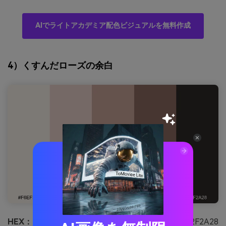
AIでライトアカデミア配色ビジュアルを無料作成
4）くすんだローズの余白
HEX：
#F6EFEA #E8D1CA #C9A39A #8B6B62 #2F2A28