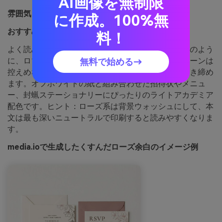
AI画像を無制限
雰囲気：
ロマンティック、柔らかい、文学的
に作成。100%無
おすすめ用途：
ウェディング招待状セット
料！
よく読み込まれた詩の余白に綴られた赤面色のメモのよう
に、ロマンティックでやわらかい雰囲気。ローズトーンは
無料で始める→
控えめなので上品、ココアインクはディテールを引き締め
ます。オフホワイトの紙と組み合わせた招待状やメニュ
ー、封蝋ステーショナリーにぴったりのライトアカデミア
配色です。ヒント：ローズ系は背景ウォッシュにして、本
文は最も深いニュートラルで印刷すると読みやすくなりま
す。
media.ioで生成したくすんだローズ余白のイメージ例