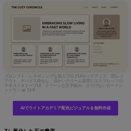
プロンプト：レスポンシブな個人ブログUIモックアップ、2Dレイ
アウト、デバイス枠なし、温かいクリーム背景にエスプレッソの
テキスト＆トープUI、クリーンな文字組み、さりげないカードシ
ャドウ --ar 16:9
AIでライトアカデミア配色ビジュアルを無料作成