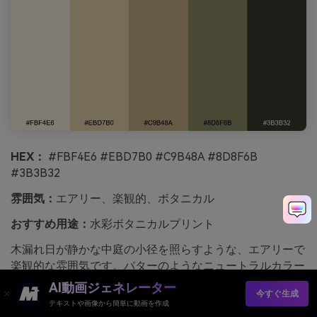
HEX：
#FBF4E6 #EBD7B0 #C9B48A #8D8F6B
#3B3B32
雰囲気：
エアリー、楽観的、ボタニカル
おすすめ用途：
水彩ボタニカルプリント
木漏れ日が静かな中庭の小径を照らすような、エアリーで
楽観的な雰囲気です。バターのようなニュートラルカラー
が明るさを保ち、オリーブグレーが学術的で植物学的なひ
AI動画ジェネレーター
今すぐ生成
ねりを加えます。これらのライトアカデミアカラーは、プ
テキストや画像から簡単に動画を作成
リントやジャーナルの表紙、または季節のブランディング