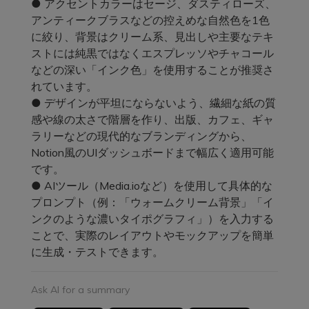
● アクセントカラーはセージ、ダスティローズ、
アンティークブラスなどの控えめな自然色を1色
に絞り、背景はクリーム系、見出しや主要なテキ
ストには純黒ではなくエスプレッソやチャコール
などの深い「インク色」を使用することが推奨さ
れています。
● デザインが平坦にならないよう、繊細な紙の質
感や線の太さで階層を作り、出版、カフェ、ギャ
ラリーなどの現代的なブランディングから、
Notion風のUIダッシュボードまで幅広く適用可能
です。
● AIツール（Media.ioなど）を使用して具体的な
プロンプト（例：「ウォームクリーム背景」「イ
ンクのような濃いタイポグラフィ」）を入力する
ことで、実際のレイアウトやモックアップを簡単
に生成・テストできます。
Ask AI for a summary