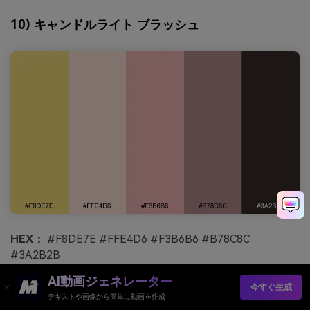
10) キャンドルライト ブラッシュ
HEX：
#F8DE7E #FFE4D6 #F3B6B6 #B78C8C
#3A2B2B
雰囲気：
ロマンチック、やわらかい、親密
AI動画ジェネレーター
今すぐ生成
テキストや画像から簡単に動画を作成
最適な用途：
結婚式招待状とRSVPセット