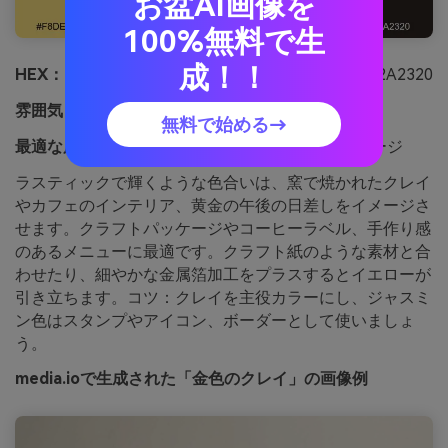
お盆AI画像を
100%無料で生
成！！
HEX：
#F8DE7E #EFD8B4 #C97B5A #7A5445 #2A2320
雰囲気：
ラスティック、温かい、クラフト感
無料で始める→
最適な用途：
コーヒーブランド、クラフトパッケージ
ラスティックで輝くような色合いは、窯で焼かれたクレイ
やカフェのインテリア、黄金の午後の日差しをイメージさ
せます。クラフトパッケージやコーヒーラベル、手作り感
のあるメニューに最適です。クラフト紙のような素材と合
わせたり、細やかな金属箔加工をプラスするとイエローが
引き立ちます。コツ：クレイを主役カラーにし、ジャスミ
ン色はスタンプやアイコン、ボーダーとして使いましょ
う。
media.ioで生成された「金色のクレイ」の画像例