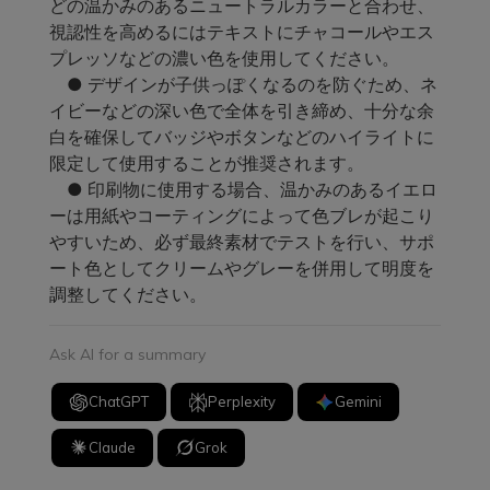
どの温かみのあるニュートラルカラーと合わせ、
視認性を高めるにはテキストにチャコールやエス
プレッソなどの濃い色を使用してください。
● デザインが子供っぽくなるのを防ぐため、ネ
イビーなどの深い色で全体を引き締め、十分な余
白を確保してバッジやボタンなどのハイライトに
限定して使用することが推奨されます。
● 印刷物に使用する場合、温かみのあるイエロ
ーは用紙やコーティングによって色ブレが起こり
やすいため、必ず最終素材でテストを行い、サポ
ート色としてクリームやグレーを併用して明度を
調整してください。
Ask AI for a summary
ChatGPT
Perplexity
Gemini
Claude
Grok