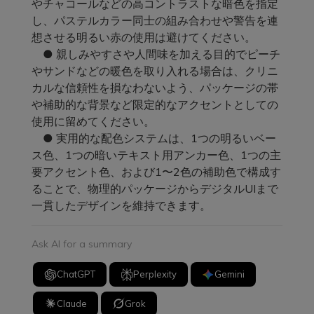
やチャコールなどの高コントラストな暗色を指定
し、パステルカラー同士の組み合わせや警告を連
想させる明るい赤の使用は避けてください。
● 親しみやすさや人間味を加える目的でピーチ
やサンドなどの暖色を取り入れる場合は、クリニ
カルな信頼性を損なわないよう、パッケージの帯
や補助的な背景など限定的なアクセントとしての
使用に留めてください。
● 実用的な配色システムは、1つの明るいベー
ス色、1つの暗いテキスト用アンカー色、1つの主
要アクセント色、および1〜2色の補助色で構成す
ることで、物理的パッケージからデジタルUIまで
一貫したデザインを維持できます。
Ask AI for a summary
ChatGPT
Perplexity
Gemini
Claude
Grok