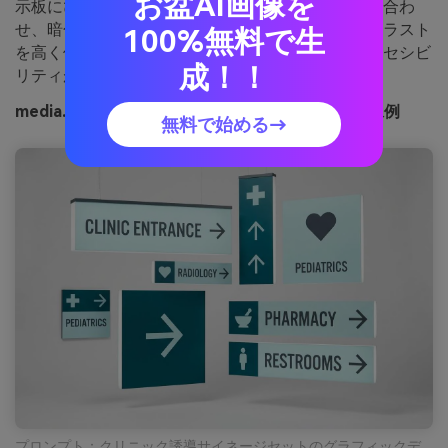
お盆AI画像を
示板にぴったりです。明るいティールは淡い背景と合わ
せ、暗色は矢印や見出しに。使い方のコツ：コントラスト
100%無料で生
を高く保ち、特に遠方から見る誘導ラベルではアクセシビ
成！！
リティが重要です。
media.ioで生成されたクリニカル・ティールの画像例
無料で始める→
プロンプト：クリニック誘導サイネージセットのグラフィックデ