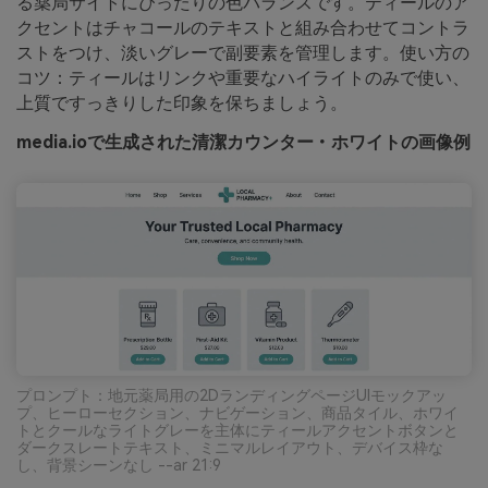
る薬局サイトにぴったりの色バランスです。ティールのア
クセントはチャコールのテキストと組み合わせてコントラ
ストをつけ、淡いグレーで副要素を管理します。使い方の
コツ：ティールはリンクや重要なハイライトのみで使い、
上質ですっきりした印象を保ちましょう。
media.ioで生成された清潔カウンター・ホワイトの画像例
プロンプト：地元薬局用の2DランディングページUIモックアッ
プ、ヒーローセクション、ナビゲーション、商品タイル、ホワイ
トとクールなライトグレーを主体にティールアクセントボタンと
ダークスレートテキスト、ミニマルレイアウト、デバイス枠な
し、背景シーンなし --ar 21:9