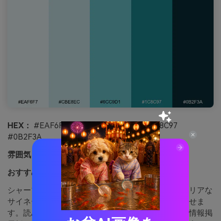
HEX：
#EAF6F7 #CBE8EC #6CC9D1 #1C8C97
#0B2F3A
雰囲気：
自信・プロフェッショナル・シャープ
おすすめ用途：
クリニックのサイネージ・誘導表示
シャープなティールとクールなニュートラルは、クリアな
サイネージや整った廊下、落ち着いた誘導を連想させま
す。読みやすさが必須の誘導システムや部門案内、情報掲