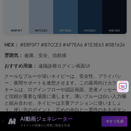
HEX：
#E8F0F7 #B7CCE3 #4F7EA6 #1E3E63 #0B1626
雰囲気：
厳粛、安全、信頼感
おすすめ用途：
遠隔診療ログイン画面UI
クールなブルーや深いネイビーは、安全性、プライバシ
ー、夜間サポートを連想させます。この薬局向けカラース
キームは、ログインフローや認証画面、患者メッセージな
ど信頼が重要な場面に適します。薄いブルーは白い入力欄
と組み合わせ、ネイビーは主要アクションに使いましょ
う。使い方のポイント：広めの余白と一貫性のあるボタン
形状で、濃い色調が威圧的にならないように工夫しましょ
AI動画ジェネレーター
今すぐ生成
う。
テキストや画像から簡単に動画を作成