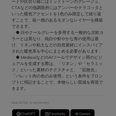
ードや区切り線にはミッドトーンのグレージュ、
CTAなどの強調箇所にはアンバーやテラコッタと
いった暖色アクセントを1色のみ限定して繰り返
すことで、統一感のあるモダンなレイヤーを構築
できます。
● 白やクールグレーを多用する一般的な北欧カ
ラーとは異なり、純白や鮮やかな青の使用は避
け、リネンや粘土などの自然素材にインスパイア
された暖色系を中心にまとめる必要があります。
● Media.ioなどのAIツールでデザイン用のビジ
ュアルを生成する際は、「リネン」や「セラミッ
ク」といった素材のテクスチャと、「拡散光」
「パレット内の色のみ使用」という条件をプロン
プトに明記することで、本物らしい質感を再現で
きます。
Ask AI for a summary
ChatGPT
Perplexity
Gemini