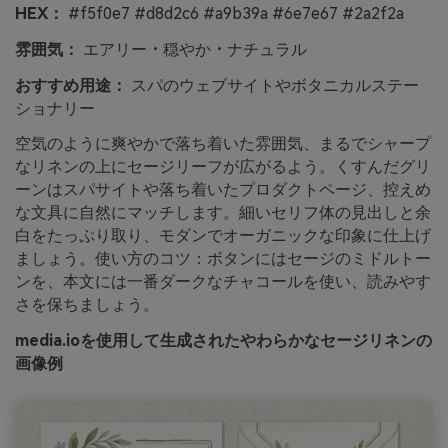
HEX：
#f5f0e7 #d8d2c6 #a9b39a #6e7e67 #2a2f2a
雰囲気：
エアリー・穏やか・ナチュラル
おすすめ用途：
スパのウェブサイトやボタニカルステー
ショナリー
空気のように爽やかで落ち着いた雰囲気、まるでシャープ
なリネンの上にセージリーフが広がるよう。くすんだグリ
ーンはスパサイトや落ち着いたプロダクトページ、控えめ
な文具に自然にマッチします。細いセリフ体の見出しと余
白をたっぷり取り、モダンでオーガニックな印象に仕上げ
ましょう。使い方のコツ：ボタンにはセージのミドルトー
ンを、本文には一番ダークなチャコールを使い、読みやす
さを保ちましょう。
media.ioを使用して生成されたやわらかなセージリネンの
画像例