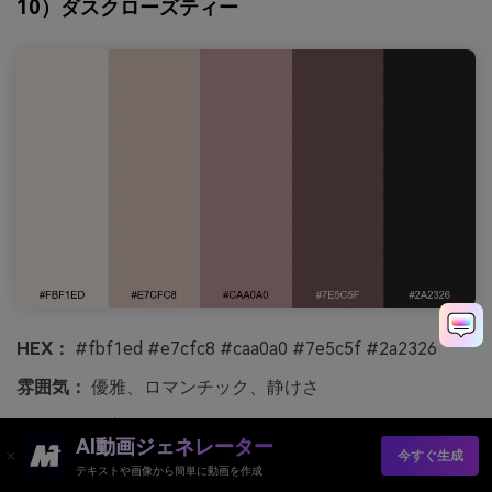
10）ダスクローズティー
HEX：
#fbf1ed #e7cfc8 #caa0a0 #7e5c5f #2a2326
雰囲気：
優雅、ロマンチック、静けさ
おすすめ用途：
結婚式招待状やブティックルックブック
AI動画ジェネレーター
今すぐ生成
夕暮れのバラ茶とやわらかな灯りのように、優しく静かな
テキストや画像から簡単に動画を作成
雰囲気。ブラッシュやモーヴのトーンは結婚式招待状、ブ