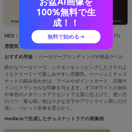
お盆AI画像を
100%無料で生
成！！
HEX：
#f2e6d6 #d3b89a #b07d5a #7b4f39 #2b1f1c
無料で始める→
雰囲気：
クリーミー・親しみやすい・クラシック
おすすめ用途：
ベーカリーブランディングや商品ラベル
静かなベーカリーで、シナモンをトッピングしたラテのよ
うなクリーミーで親しみやすい雰囲気。ベージュとチェス
ナットの組み合わせは、ラベルやポイントカード、店舗サ
インにクラシカルな印象を与えます。オフホワイトの余白
や単色のメタリックアクセントで上質に仕上げて。使い方
のコツ：最も暗い色は小さな文字やアウトライン用にだけ
使い、パレット全体を柔らかく。
media.ioで生成したチェスナットラテの画像例