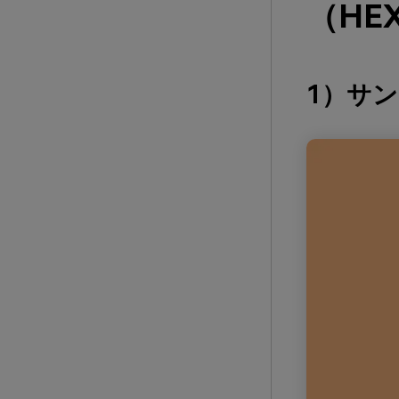
（HE
1）サ