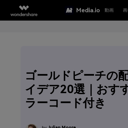
Media.io
動画
画
ゴールドピーチの
イデア20選｜おす
ラーコード付き
Julian Moore
by