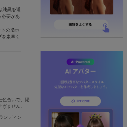
は純黒を避
る必要があ
ットの指示
プを素早く
た色合いで、陽
すぎません。
ランディン