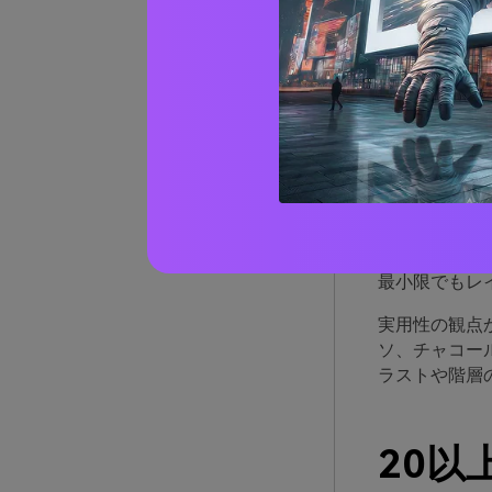
ゴー
由
ゴールドピー
柔らかさと親
デジタルの両
また、自然に
ントステーシ
最小限でもレ
実用性の観点
ソ、チャコー
ラストや階層
20