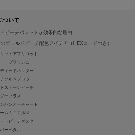
について
ドピーチパレットが効果的な理由
上のゴールドピーチ配色アイデア（HEXコードつき）
リットアプリコット
ー・ブラッシュ
ディッドネクター
チソルベグロウ
ドストーンピーチ
ジーブラス
ンパンオーチャード
ームミニマルUI
ートピーチダスク
パーペタル