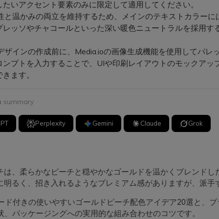
したいアクセント要素のみに限定して適用してください。
性と温かみの両立を維持するため、メインのテキストカラーに
プレッソやチャコールといった深い暖色ニュートラルを採用す
ザインの作成前に、Media.ioの画像生成機能を使用してパレ
ロンプトを入力することで、UIや印刷レイアウトのモックアッ
できます。
 a summary
GPT
Perplexity
Gemini
Claude
Grok
チは、柔らかなピーチと穏やかなゴールドを温かくブレンドし
に明るく、招き入れるようなプレミアム感がありますが、派手
コード付きの使いやすいゴールドピーチ配色アイデア20選と、ブ
待状、パッケージングへの実用的な組み合わせのコツです。