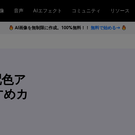
像
音声
AIエフェクト
コミュニティ
リソース
AI画像を無制限に作成。100%無料！！
無料で始める→
配色ア
すめカ