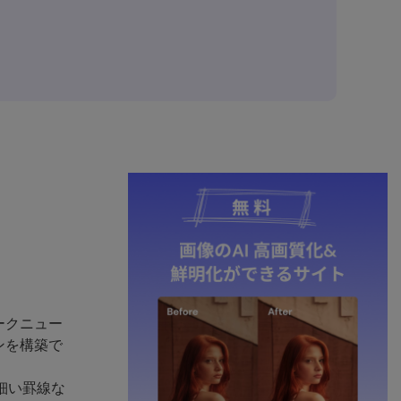
ークニュー
ンを構築で
細い罫線な