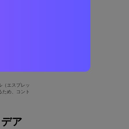
な理
ます：ピーチは
たらし、印刷や
、フード、イベ
グラフィックが
ル（エスプレッ
るため、コント
イデア