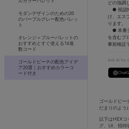
ルカラーパレット
どの強調
● 視認
モダンデザインのための20
け、エス
のパープルグレー配色パレッ
ります。
ト
● 本番デ
を含むプ
オレンジ＋ブルーパレットの
おすすめとすぐ使える16進
事前検証
数コード
Ask AI for
ゴールドピーチの配色アイデ
ア20選｜おすすめカラーコ
Chat
ード付き
ゴールドピー
だまりのよう
以下はHEX
グ、UI、招