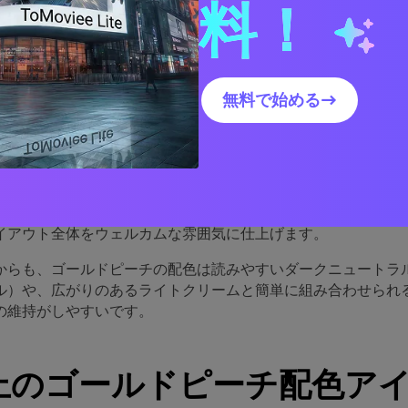
料！
ルドピーチパレットが効果的
無料で始める→
チパレットは、心地よさと高級感をバランスよく兼ね備えてい
しみやすさを、ゴールドはさりげない「ハイライト」効果をも
方でプレミアムな印象を与えます。
人の肌によくなじみ、ライフスタイルブランドやビューティー
ョナリーなど、幅広いジャンルで活躍します。この温かみが、
イアウト全体をウェルカムな雰囲気に仕上げます。
からも、ゴールドピーチの配色は読みやすいダークニュートラ
ル）や、広がりのあるライトクリームと簡単に組み合わせられ
の維持がしやすいです。
以上のゴールドピーチ配色ア