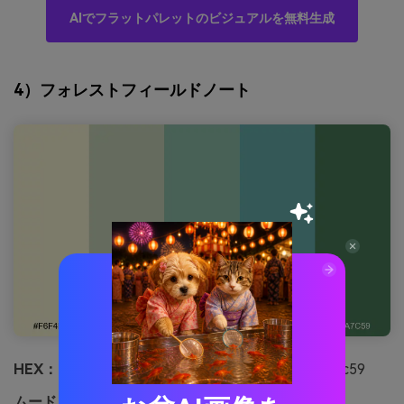
AIでフラットパレットのビジュアルを無料生成
4）フォレストフィールドノート
HEX：
#f6f4d2 #c8d5b9 #8fc0a9 #68b0ab #4a7c59
ムード：
アース・落ち着き・アウトドア