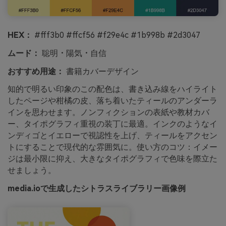
HEX：
#fff3b0 #ffcf56 #f29e4c #1b998b #2d3047
ムード：
聡明・陽気・自信
おすすめ用途：
書籍カバーデザイン
知的で明るい印象のこの配色は、書き込み線をハイライト
したページや柑橘の皮、落ち着いたティールのアンダーラ
インを思わせます。ノンフィクションの表紙や教材カバ
ー、タイポグラフィ重視の装丁に最適。インクのようなイ
ンディゴとイエローで視認性を上げ、ティールをアクセン
トにすることで現代的な雰囲気に。使い方のコツ：イメー
ジは最小限に抑え、大きなタイポグラフィで色味を際立た
せましょう。
media.ioで生成したシトラスライブラリー画像例