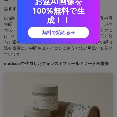
お盆AI画像を
100%無料で生
おすすめ用途：
エコパッケージ概念
成！！
自然味があり癒されるグリーン系、この配色は押し花や再
生紙、朝のハイキングを連想させます。エコパッケージや
サステナブル商品ラベル、ナチュラル系ブランディングに
無料で始める→
ぴったり。クラフトテクスチャーや潔いクリーム背景と合
わせ素朴かつ清潔感を演出。使い方のコツ：一番濃い緑は
法令表示に、中間色はアイコンに使うと淡い用紙でも見や
すいです。
media.ioで生成したフォレストフィールドノート画像例