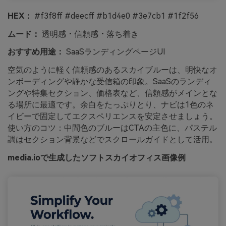
HEX：
#f3f8ff #deecff #b1d4e0 #3e7cb1 #1f2f56
ムード：
透明感・信頼感・落ち着き
おすすめ用途：
SaaSランディングページUI
空気のように軽く信頼感のあるスカイブルーは、明快なオ
ンボーディングや静かな受信箱の印象。SaaSのランディ
ングや特集セクション、価格表など、信頼感がメインとな
る場所に最適です。余白をたっぷりとり、ナビは1色のネ
イビーで固定してエクスペリエンスを安定させましょう。
使い方のコツ：中間色のブルーはCTAの主色に、パステル
調はセクション背景などでスクロールガイドとして活用。
media.ioで生成したソフトスカイオフィス画像例