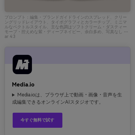
プロンプト：編集・ブランドガイドラインのスプレッド、クリー
ングリッドレイアウト、タイポグラフィとカラーチップ、ミニマ
ルなベクトルスタイル、主な色調はソフトクリーム・ダスティー
モーブ・控えめな紫・ディープネイビー、余白多め、写真なし --
ar 4:3
Media.io
Media.ioは、ブラウザ上で動画・画像・音声を生
成編集できるオンラインAIスタジオです。
今すぐ無料で試す