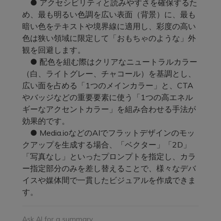
● アクセシビリティと読みやすさを確保するた
め、最も明るい色調を広い表面（背景）に、最も
暗い色をテキストや境界線に適用し、彩度の高い
色は狭い領域に限定して「おもちゃのような」外
観を回避します。
● 配色を組む際はクリアなニュートラルカラー
（白、ライトグレー、チャコール）を基調とし、
広い面を占める「1つのメインカラー」と、CTA
やバッジなどの重要要素に使う「1つの高エネル
ギーなアクセントカラー」を組み合わせる手法が
効果的です。
● Media.ioなどのAIでフラットデザインのモッ
クアップを生成する場合、「ベクター」「2D」
「写真なし」といったプロンプトを指定し、カラ
ー指定部分のみを差し替えることで、様々なデバ
イスや媒体間で一貫したビジュアルを作成できま
す。
Ask AI for a summary