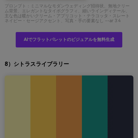
プロンプト：ミニマルなモダンウェディング招待状、無地クリー
ム背景、エレガントなタイポグラフィ、細いラインディテール、
主な色は暖かいクリーム・アプリコット・テラコッタ・スレート
ネイビー・セージアクセント、写真・手の要素なし --ar 3:4
AIでフラットパレットのビジュアルを無料生成
8）シトラスライブラリー