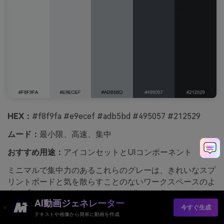
HEX：
#f8f9fa #e9ecef #adb5bd #495057 #212529
ムード：
最小限、高速、集中
おすすめ用途：
アイコンセットとUIコンポーネント
ミニマルで集中力のあるこれらのグレーは、きれいなスプ
リントボードと気を散らすことのないワークスペースのよ
うに感じます。アイコン セット、UI コンポーネント、お
AI動画ジェネレーター
よび一貫性が優れたドキュメントに最適です。システムの
今すぐ生成
他の場所で単一のブランドのアクセントカラーとペアリン
テキストや画像から簡単に動画を作成