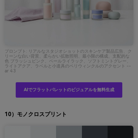
プロンプト: リアルなスタジオショットのスキンケア製品広告、ク
リーンな白い背景、柔らかい拡散照明、最小限の構成、支配的な
色 ブラッシュピンク、ペールライラック、ソフトミントグレー、
ライトアクア、ラベルと小道具のペリウィンクルのアクセント --
ar 4:3
AIでフラットパレットのビジュアルを無料生成
10）モノクロスプリント