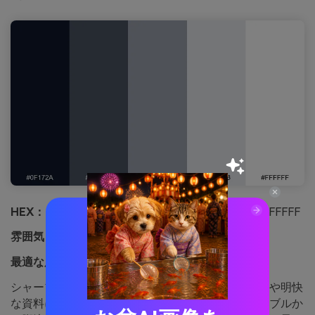
HEX：
#0F172A #4B5563 #9CA3AF #E5E7EB #FFFFFF
雰囲気：
クリーン・エグゼクティブ
最適な用途：
年次報告書レイアウト
シャープなグレーやほぼ黒は、洗練された情報開示や明快
な資料にぴったり。クリアなカラーパレットはテーブルか