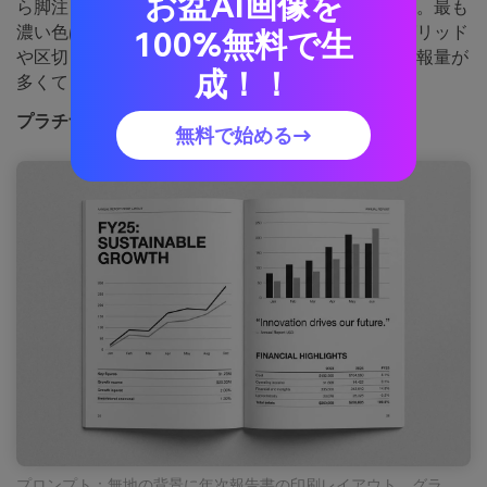
お盆AI画像を
ら脚注まで情報が密集する文書で真価を発揮します。最も
濃い色は見出しやグラフラベルに、淡いグレーはグリッド
100%無料で生
や区切り線に。ポイント：余白を十分取ることで情報量が
成！！
多くても落ち着いたレイアウトに仕上がります。
プラチナステートメントの画像例（media.io生成）
無料で始める→
プロンプト：無地の背景に年次報告書の印刷レイアウト、グラ