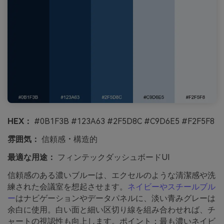
HEX：
#0B1F3B #123A63 #2F5D8C #C9D6E5 #F2F5F8
雰囲気：
信頼感・構造的
最適な用途：
フィンテックダッシュボードUI
信頼感のある濃いブルーは、エクセルのような清潔感や洗
練された会議室を想起させます。
ネイビーやスチールブル
ー
はナビゲーションやデータパネルに、淡い青みグレーは
余白に使用。白い面と細い区切り線を組み合わせれば、チ
ャートの視認性も向上します。ポイント：最も濃いネイビ