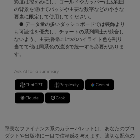
彩度は控えめにし、ゴールドやカッパーは広範囲
の背景を避けてバッジや主要な数字などの小さな
要素に限定して使用してください。
● データ量の多いダッシュボードでは装飾より
も可読性を優先し、チャートの系列同士が競合し
ないよう、主要指標に1つのハイライト色を割り
当てて他は同系色の濃淡で統一する必要がありま
す。
Ask AI for a summary
ChatGPT
Perplexity
Gemini
Claude
Grok
堅実なファイナンス系のカラーパレットは、あなたのプロ
ダクトや出版物に一目で信頼感を与えます。適切な配色の