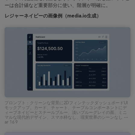
ーは合計値など重要部分に使い、階層が明確に。
レジャーネイビーの画像例（media.io生成）
プロンプト：クリーンな背景に2DフィンテックダッシュボードUI
モックアップ。カード、チャート、テーブルコンポーネントにデ
ィープネイビーとスチールブルー、淡いブルーグレイの面、ミニ
マルな現代的デザイン、スマホ枠なし、現実世界のシーンなし --
ar 16:9