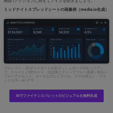
画面1アクションに抑えてノイズを防ぎましょう。
ミッドナイトスプレッドシートの画像例（media.io生成）
プロンプト：2Dダークモード分析ダッシュボードUIモックアッ
プ、チャートとKPIカード、ほぼ黒とディープブルー基調＋明るい
ブルーアクセント、クールなグレイラベル、スマホ枠なし・フラ
ットなUI --ar 21:9
AIでファイナンスパレットのビジュアルを無料生成