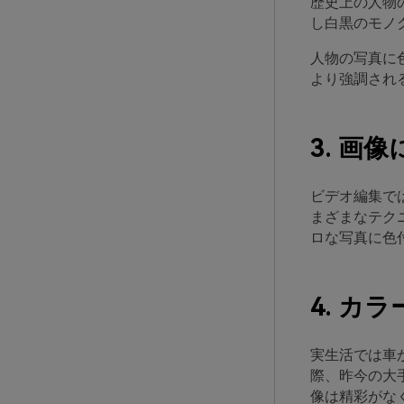
歴史上の人物
し白黒のモノ
人物の写真に
より強調され
3. 画
ビデオ編集で
まざまなテク
ロな写真に色
4. カ
実生活では車
際、昨今の大
像は精彩がな