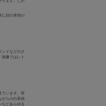
かります。しか
特に顔の表情が
ウンドなどのさ
。画像ではレト
見ています。実
ながらの白黒画
ンなどあらゆる