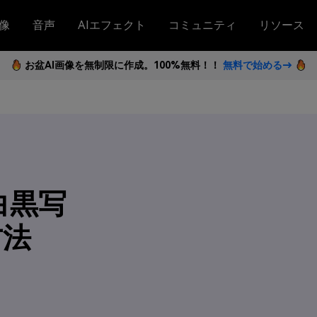
像
音声
AIエフェクト
コミュニティ
リソース
お盆AI画像を無制限に作成。100%無料！！
無料で始める→
白黒写
方法