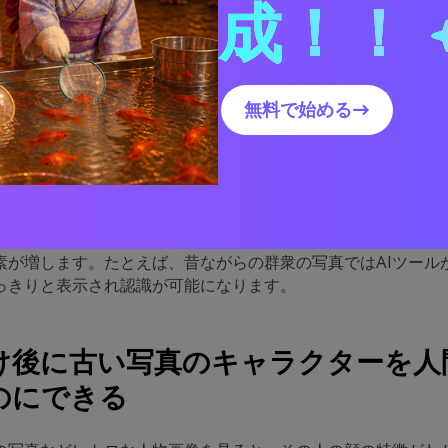
成！！
付け後に古い写真のキャラクターを人間味のあるものにできる
像に雰囲気を与える
ラー画像はより共感しやすい
い世代を含む幅広い聴衆を魅了する
無料で始める→
真に視覚的な奥行きを追加できる
セスによって古い写真にコントラスト、ハイライト、トーン、
内のさまざまな要素に影響を与えます。全体として変換後の写
素が増します。たとえば、昔ながらの群衆の写真ではAIツール
っきりと表示され認識が可能になります。
色付け後に古い写真のキャラクターを人
のにできる