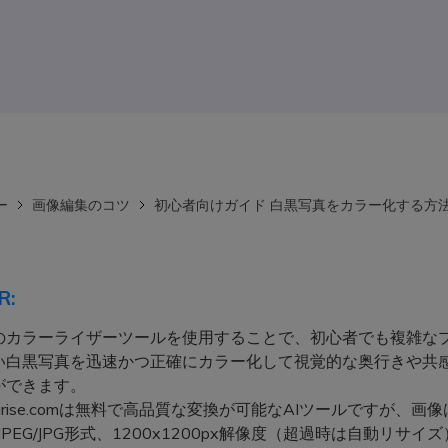
ー
画像編集のコツ
初心者向けガイド 白黒写真をカラー化する方
R:
スのカラーライザーツールを使用することで、初心者でも複雑な
い白黒写真を迅速かつ正確にカラー化して視覚的な奥行きや共
ができます。
ourise.comは無料で高品質な変換が可能なAIツールですが、画像
/JPEG/JPG形式、1200x1200px解像度（超過時は自動リサイ