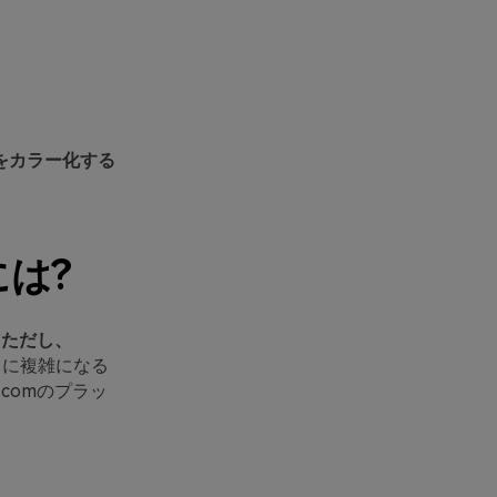
をカラー化する
には?
。
ただし、
常に複雑になる
comのプラッ