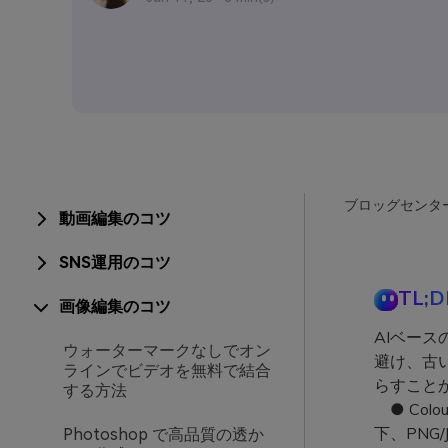
ブロッグセンタ
動画編集のコツ
SNS運用のコツ
TL;D
画像編集のコツ
AIベー
ウォーターマークなしでオン
避け、古
ラインでビデオを無料で結合
らすこと
する方法
● Col
下、PNG
Photoshop で高品質の透か