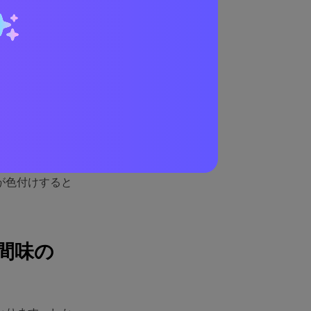
レイヤーなど追
真はより深みと
が色付けすると
間味の