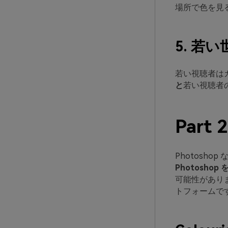
場所で色を見
5. 若
若い視聴者は
と
若い視聴者
Par
Photosh
Photosh
可能性がありま
トフォームで