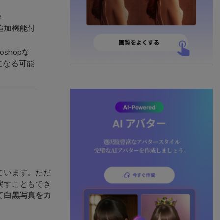
e
ト追加機能付
shopな
になる可能
ています。ただ
戻すこともでき
て
白黒写真をカ