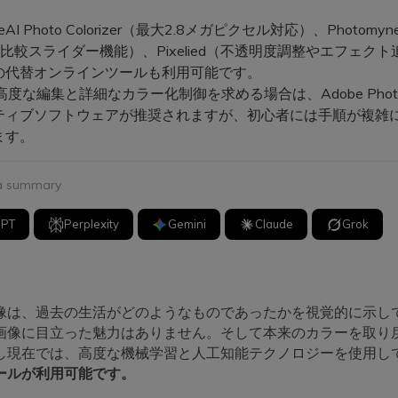
。
AI Photo Colorizer（最大2.8メガピクセル対応）、Photomyn
ize（比較スライダー機能）、Pixelied（不透明度調整やエフェク
の代替オンラインツールも利用可能です。
度な編集と詳細なカラー化制御を求める場合は、Adobe Photo
ティブソフトウェアが推奨されますが、初心者には手順が複雑
ます。
 a summary
GPT
Perplexity
Gemini
Claude
Grok
像は、過去の生活がどのようなものであったかを視覚的に示し
画像に目立った魅力はありません。そして本来のカラーを取り
し現在では、高度な機械学習と人工知能テクノロジーを使用し
ールが利用可能です。