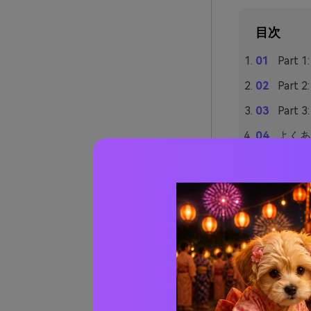
目次
Par
Part
Par
よくあ
Par
白黒写真をカ
ぜ重要なのか
します。
1. 写