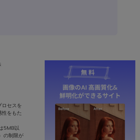
法
プロセスを
感性をもた
は5MB以
ズ）の制限が