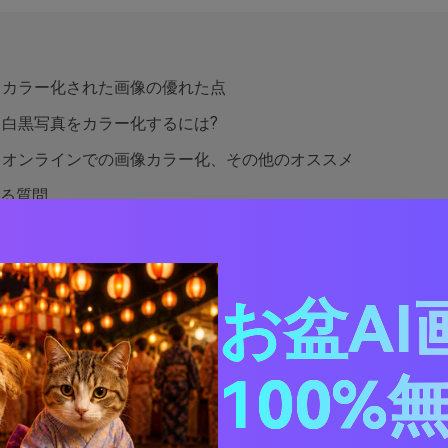
t 1: カラー化された画像の優れた点
 2: 白黒写真をカラー化するには?
t 3: オンラインでの画像カラー化、その他のオススメ
る質問
t 1: カラー化された画像の優
お盆AI
ラー化するツールが
どのように機能するかを理解する前に、こ
100%
を理解する必要があります。一般的に画像をカラー化する理由
真に視覚的な奥行きを追加できる