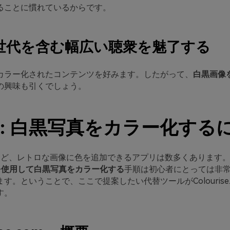
ることに慣れているからです。
い世代を含む幅広い聴衆を魅了する
カラー化されたコンテンツを好みます。したがって、
白黒画像
の興味も引くでしょう。
t 2: 白黒写真をカラー化する
op など、レトロな画像に色を追加できるアプリは数多くあります
op を使用して白黒写真をカラー化する
手順は初心者にとっては非
す。ということで、ここで提案したい代替ツールがColourise.
す。