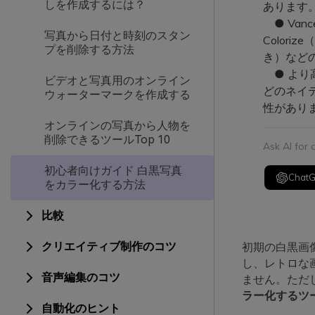
しを作成するには？
あります
● Vance
写真から日付と時刻のスタン
Color
プを削除する方法
き）など
● より高
ビデオと写真用のオンライン
どのネイ
ウォーターマークを作成する
性があり
オンラインの写真から人物を
削除できるツールTop 10
Ask AI for
初心者向けガイド 白黒写真
Chat
をカラー化する方法
比較
クリエイティブ制作のコツ
初期の白黒画
し、レトロな
音声編集のコツ
ません。ただ
ラー化するツ
自動化のヒント