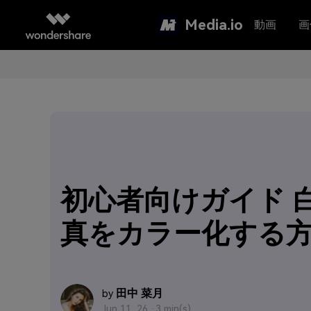
Media.io
動画
画
初心者向けガイド 
真をカラー化する
田中 菜月
by
Jun 11, 26 ·
3 min(s)