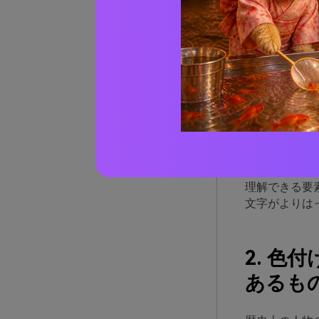
2. 色
3. 画
4. カ
5. 若
1. 写
カラー化プロ
加すると写真
理解できる要
文字がよりは
2. 
あるも