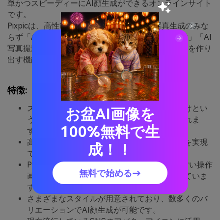
単かつスピーディーにAI顔生成ができるオンラインサイト
です。
Pixpicは、高性能AIを搭載しており、AI顔写真生成のみな
らず「AIアバター生成」「AIプロフィール写真作成」「AI
写真撮影」といった、使用シーンに合わせた雰囲気を作り
出す機能が満載です。
特徴:
スタイルの選択と画像をアップロードするだけとい
お盆AI画像を
う手軽さと生成物クオリティの高さが挙げられま
100%無料で生
す。
高性能AIを活用していることで、上記の特徴を実現
成！！
できるツールとなっています。
PixpicはAI顔生成が初心者の方にも分かりやすい操作
無料で始める→
画面であり、ユーザーが困らない仕様となっていま
す。
さまざまなスタイルが用意されており、数多くのバ
リエーションでAI顔生成が可能です。