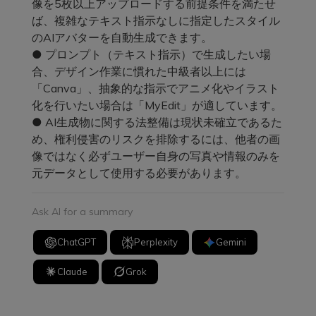
像を5枚以上アップロードする前提条件を満たせ
ば、複雑なテキスト指示なしに指定したスタイル
のAIアバターを自動生成できます。
● プロンプト（テキスト指示）で生成したい場
合、デザイン作業に慣れた中級者以上には
「Canva」、抽象的な指示でアニメ化やイラスト
化を行いたい場合は「MyEdit」が適しています。
● AI生成物に関する法整備は現状未確立であるた
め、権利侵害のリスクを排除するには、他者の画
像ではなく必ずユーザー自身の写真や情報のみを
元データとして使用する必要があります。
Ask AI for a summary
ChatGPT
Perplexity
Gemini
Claude
Grok