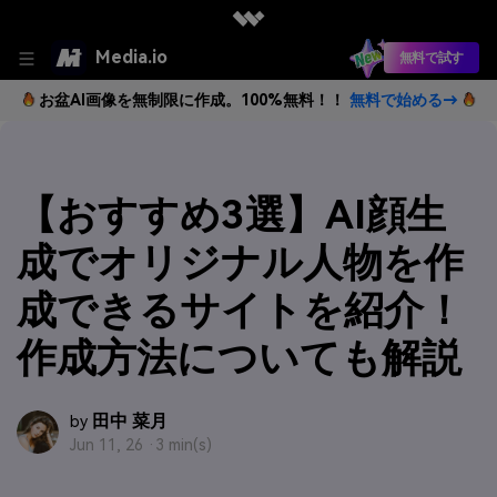
Media.io
無料で試す
お盆AI画像を無制限に作成。100%無料！！
無料で始める→
【おすすめ3選】AI顔生
成でオリジナル人物を作
成できるサイトを紹介！
作成方法についても解説
田中 菜月
by
Jun 11, 26 ·
3 min(s)