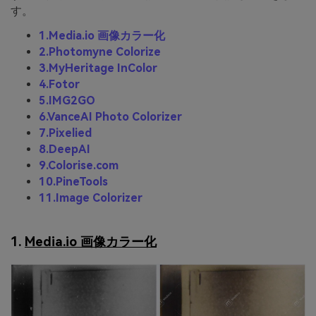
す。
1.Media.io 画像カラー化
2.Photomyne Colorize
3.MyHeritage InColor
4.Fotor
5.IMG2GO
6.VanceAI Photo Colorizer
7.Pixelied
8.DeepAI
9.Colorise.com
10.PineTools
11.Image Colorizer
1.
Media.io 画像カラー化