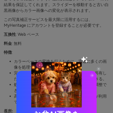
結果を保証してくれます。スライダーを移動すると古い白
黒画像からカラー画像への変化が表示されます。
この写真補正サービスを最大限に活用するには、
MyHeritage にアカウントを登録することが必要です。
互換性
: Web ベース
料金
: 無料
特徴
:
カラーベースの変換を行うために、迅速に多くの画
像を処理することができる。
完成したプロジェクトをオンラインで簡単に共有し
たり、ダウンロードしてオフラインで使用できる。
処理に矛盾がある場合は画像の色付け設定を調整で
きる。
高度なテクノロジーに基づいた即時カラー化が利用
できる。
長所: