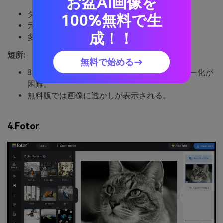
お盆AI画像を
ダウンロードや共有も簡単。
100%無料で生
元の画像の品質には影響しない。
成！！
多くのファイルをまとめて変換。
短所:
無料で始める→
8mmフィルムで撮影した画像は現状ではカラー化が
困難。
無料版では画像に透かしが表示される。
4.
Fotor