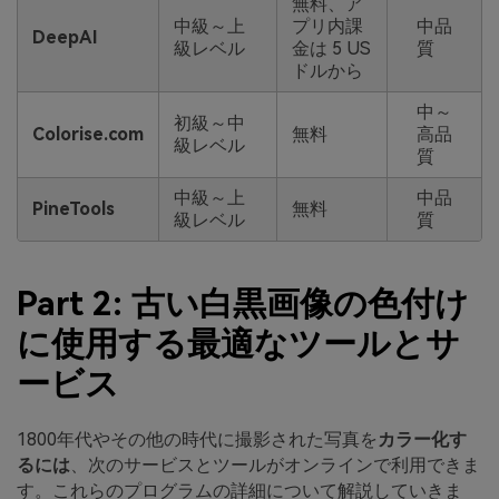
無料、ア
中級～上
プリ内課
中品
DeepAI
級レベル
金は 5 US
質
ドルから
中～
初級～中
Colorise.com
無料
高品
級レベル
質
中級～上
中品
PineTools
無料
級レベル
質
Part 2: 古い白黒画像の色付け
に使用する最適なツールとサ
ービス
1800年代やその他の時代に撮影された写真を
カラー化す
るには
、次のサービスとツールがオンラインで利用できま
す。これらのプログラムの詳細について解説していきま