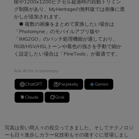
限や1200x1200ピクセル超過時の自動トリミン
グ制限があり、MyHeritageの無料版では画像に透
かしが追加されます。
● 複数の画像をまとめて変換したい場合は
「Photomyne」のモバイルアプリ版や
「IMG2GO」のバッチ処理機能が適しており、
RGB/HSV/HSLトーンや着色の強さを手動で細か
く設定したい場合は「PineTools」が最適です。
Ask AI for a summary
ChatGPT
Perplexity
Gemini
Claude
Grok
写真は長い間人々の役立ってきました。そしてテクノロジ
ーも日々進歩しカラー化技術もその後すぐに登場しまし