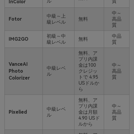
ル
質
InColor
中～
中級～上
Fotor
無料
高品
級レベル
質
初級～中
中品
IMG2GO
無料
級レベル
質
無料、ア
プリ内課
VanceAI
金は100
中～
中級レベ
Photo
クレジッ
高品
ル
トで 4.95
質
Colorizer
USドルか
ら
無料、ア
プリ内課
中～
中級レベ
Pixelied
金は月額
高品
ル
4.90 USド
質
ルから