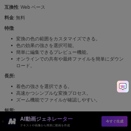
互換性
: Web ベース
料金
: 無料
特徴
:
変換の色の範囲をカスタマイズできる。
色の効果の強さを選択可能。
簡単に編集できるプレビュー機能。
オンラインでの共有や最終ファイルを簡単にダウン
ロード。
長所:
着色の強さを選択できる。
高速かつシンプルな変換プロセス。
ズーム機能でファイルが確認しやすい。
短所:
AI動画ジェネレーター
バッチ処理機能が無い。
今すぐ生成
テキストや画像から簡単に動画を作成
シェードエフェクトは特定のトーンを持つファイル