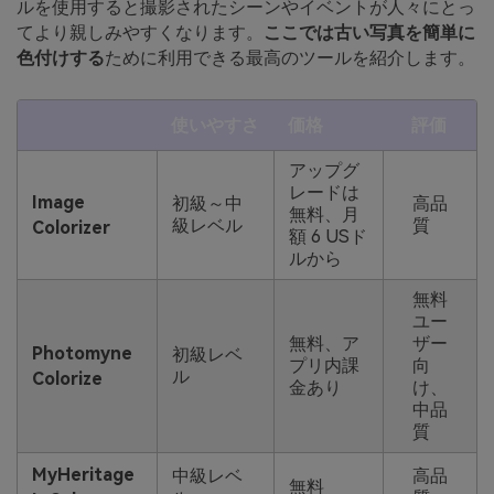
ルを使用すると撮影されたシーンやイベントが人々にとっ
てより親しみやすくなります。
ここでは古い写真を簡単に
色付けする
ために利用できる最高のツールを紹介します。
使いやすさ
価格
評価
アップグ
レードは
Image
初級～中
高品
無料、月
級レベル
質
Colorizer
額 6 USド
ルから
無料
ユー
無料、ア
ザー
Photomyne
初級レベ
プリ内課
向
ル
Colorize
金あり
け、
中品
質
MyHeritage
中級レベ
高品
無料