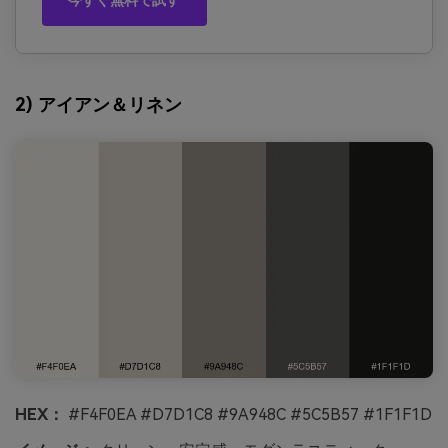
今すぐ無料で試す
2) アイアン＆リネン
HEX：
#F4F0EA #D7D1C8 #9A948C #5C5B57 #1F1F1D