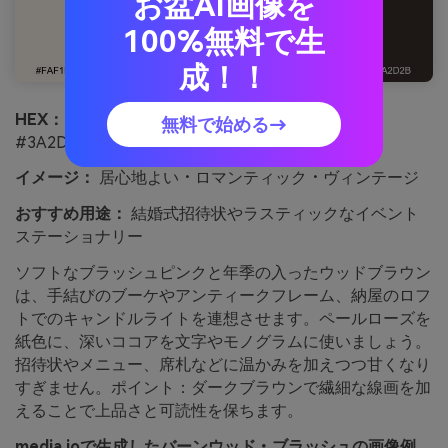
お盆AI画像を
100%無料で生
成！！
HEX：
#FAF1ED #E6C9C1 #C48D80 #8B5A4E
無料で始める→
#3A2D2B
イメージ：
居心地よい・ロマンティック・ヴィンテージ
おすすめ用途：
結婚式招待状やラスティックなイベント
ステーショナリー
ソフトなブラッシュピンクと年季の入ったウッドブラウン
は、手結びのブーケやアンティークフレーム、納屋のロフ
トでのキャンドルライトを連想させます。ペールローズを
紙色に、深いココアを文字やモノグラムに使いましょう。
招待状やメニュー、席札などに温かみを加えつつ甘くなり
すぎません。ポイント：ダークブラウンで繊細な線画を加
えることで上品さと可読性を保ちます。
media.ioで生成したバーンウッド・ブラッシュの画像例