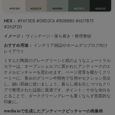
HEX：
#F6F3EB #D8D2C6 #B0B8B0 #6D7B75
#2A2F2D
イメージ：
ヴィンテージ・落ち着き・整理整頓
おすすめ用途：
インテリア雑誌やホームデコブログ向け
レイアウト
くすんだ陶器のグレーグリーンと紙のようなニュートラル
カラーは、オープンシェルフに置かれたアンティークのエ
ナメルピッチャーを思わせます。ページ背景を暖かくクリ
ーミーに、青みのグリーン中間色で引用やセクション見出
し、細い罫線に使いましょう。暮らし感を出しつつもクリ
アで整理された誌面に最適です。ポイント：十分な余白を
とることで、ダークグリーングレーも重くならず意図的な
印象に。
media.ioで生成したアンティークピッチャーの画像例