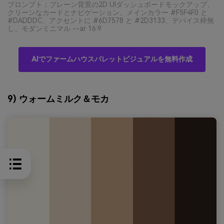
プロンプト：プレーン背景の2D UIダッシュボードモックアップ、
クリーンなカードとナビゲーション、メインカラー #F5F4F0 と
#DADDDC、アクセントに #6D7578 と #2D3133、デバイス枠無
し、モダンミニマル --ar 16:9
AIでファームハウスパレットビジュアルを無料作成
9) ウォームミルク＆モカ