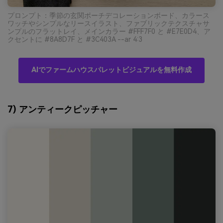
プロンプト：季節の玄関ポーチデコレーションボード、カラース
ワッチやシンプルなリースイラスト、ファブリックテクスチャサ
ンプルのフラットレイ、メインカラー #FFF7F0 と #E7E0D4、ア
クセントに #8A8D7F と #3C403A --ar 4:3
AIでファームハウスパレットビジュアルを無料作成
7) アンティークピッチャー