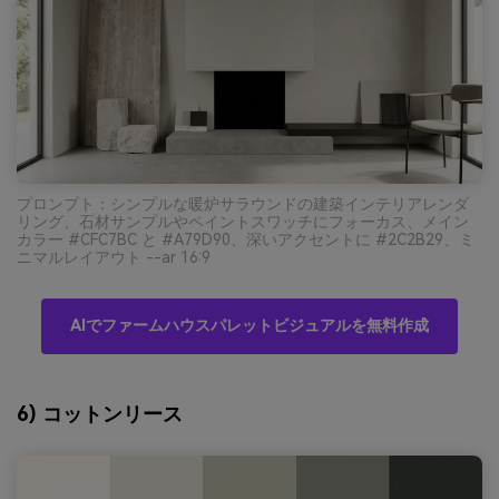
プロンプト：シンプルな暖炉サラウンドの建築インテリアレンダ
リング、石材サンプルやペイントスワッチにフォーカス、メイン
カラー #CFC7BC と #A79D90、深いアクセントに #2C2B29、ミ
ニマルレイアウト --ar 16:9
AIでファームハウスパレットビジュアルを無料作成
6) コットンリース