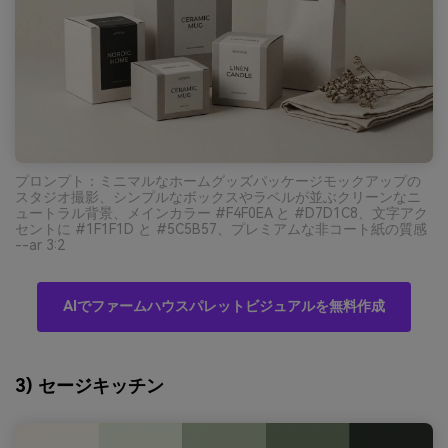
プロンプト：ミニマルなホームグッズパッケージモックアップの
スタジオ撮影、シンプルなボックスやラベルが並ぶクリーンなニ
ュートラル背景、メインカラー #F4F0EA と #D7D1C8、文字アク
セントに #1F1F1D と #5C5B57、プレミアムな非コート紙の質感
--ar 3:2
AIでファームハウスパレットビジュアルを無料作成
3) セージキッチン