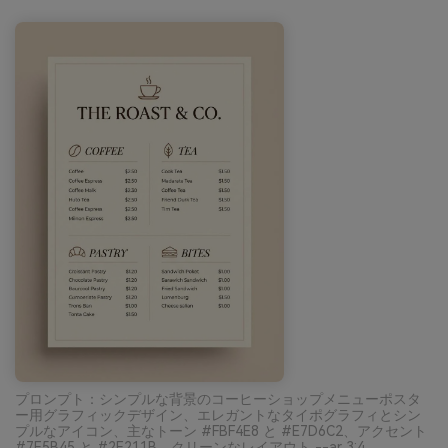
プロンプト：シンプルな背景のコーヒーショップメニューポスタ
ー用グラフィックデザイン、エレガントなタイポグラフィとシン
プルなアイコン、主なトーン #FBF4E8 と #E7D6C2、アクセント
#7E5B45 と #2E211B、クリーンなレイアウト --ar 3:4