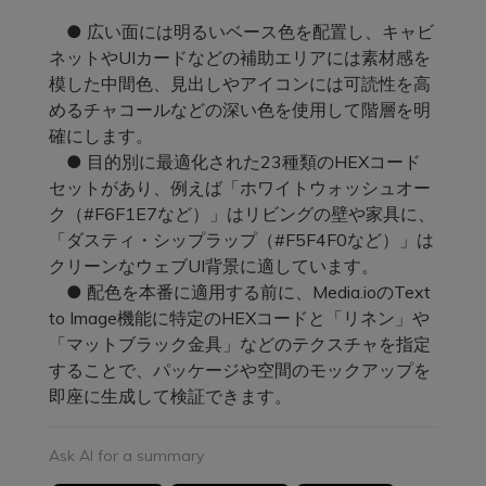
● 広い面には明るいベース色を配置し、キャビ
ネットやUIカードなどの補助エリアには素材感を
模した中間色、見出しやアイコンには可読性を高
めるチャコールなどの深い色を使用して階層を明
確にします。
● 目的別に最適化された23種類のHEXコード
セットがあり、例えば「ホワイトウォッシュオー
ク（#F6F1E7など）」はリビングの壁や家具に、
「ダスティ・シップラップ（#F5F4F0など）」は
クリーンなウェブUI背景に適しています。
● 配色を本番に適用する前に、Media.ioのText
to Image機能に特定のHEXコードと「リネン」や
「マットブラック金具」などのテクスチャを指定
することで、パッケージや空間のモックアップを
即座に生成して検証できます。
Ask AI for a summary