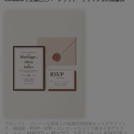
プロンプト：プレーンな背景上の結婚式招待状セットグラフィッ
ク、招待状・RSVP・封筒＋エレガントなセリフ体タイポグラフ
ィ、メイン #FAF1ED と #E6C9C1、文字アクセント #3A2D2B と