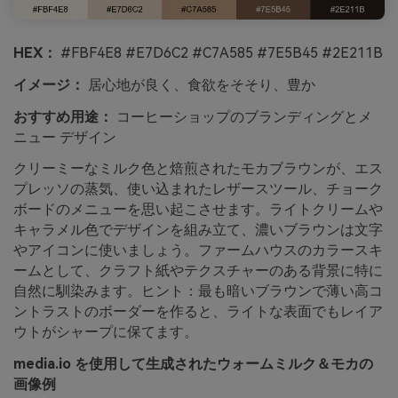
HEX：
#FBF4E8 #E7D6C2 #C7A585 #7E5B45 #2E211B
イメージ：
居心地が良く、食欲をそそり、豊か
おすすめ用途：
コーヒーショップのブランディングとメ
ニュー デザイン
クリーミーなミルク色と焙煎されたモカブラウンが、エス
プレッソの蒸気、使い込まれたレザースツール、チョーク
ボードのメニューを思い起こさせます。ライトクリームや
キャラメル色でデザインを組み立て、濃いブラウンは文字
やアイコンに使いましょう。ファームハウスのカラースキ
ームとして、クラフト紙やテクスチャーのある背景に特に
自然に馴染みます。ヒント：最も暗いブラウンで薄い高コ
ントラストのボーダーを作ると、ライトな表面でもレイア
ウトがシャープに保てます。
media.io を使用して生成されたウォームミルク＆モカの
画像例