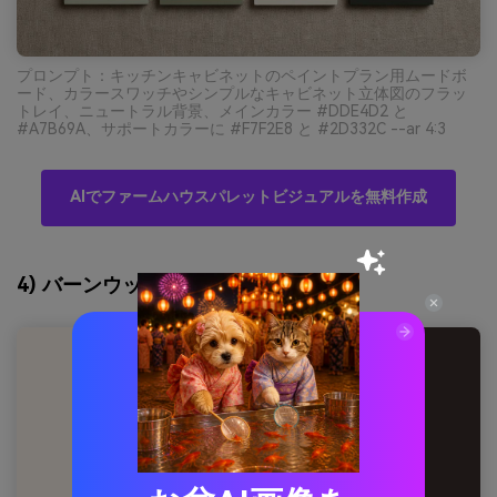
プロンプト：キッチンキャビネットのペイントプラン用ムードボ
ード、カラースワッチやシンプルなキャビネット立体図のフラッ
トレイ、ニュートラル背景、メインカラー #DDE4D2 と
#A7B69A、サポートカラーに #F7F2E8 と #2D332C --ar 4:3
AIでファームハウスパレットビジュアルを無料作成
4) バーンウッド・ブラッシュ