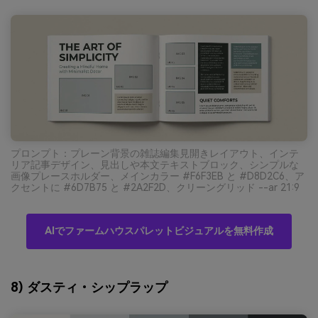
プロンプト：プレーン背景の雑誌編集見開きレイアウト、インテ
リア記事デザイン、見出しや本文テキストブロック、シンプルな
画像プレースホルダー、メインカラー #F6F3EB と #D8D2C6、ア
クセントに #6D7B75 と #2A2F2D、クリーングリッド --ar 21:9
AIでファームハウスパレットビジュアルを無料作成
8) ダスティ・シップラップ