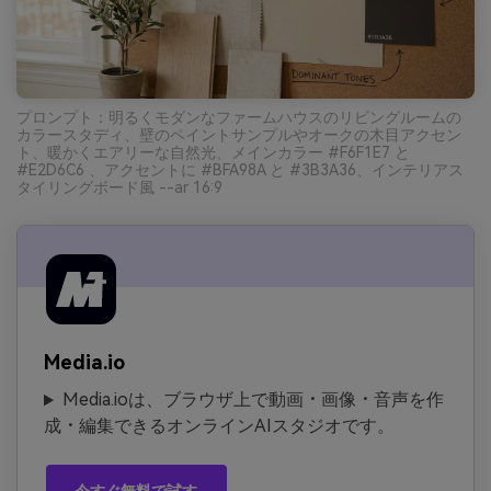
プロンプト：明るくモダンなファームハウスのリビングルームの
カラースタディ、壁のペイントサンプルやオークの木目アクセン
ト、暖かくエアリーな自然光、メインカラー #F6F1E7 と
#E2D6C6 、アクセントに #BFA98A と #3B3A36、インテリアス
タイリングボード風 --ar 16:9
Media.io
Media.ioは、ブラウザ上で動画・画像・音声を作
成・編集できるオンラインAIスタジオです。