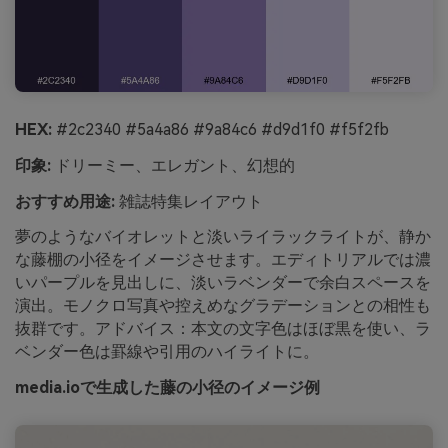
HEX:
#2c2340 #5a4a86 #9a84c6 #d9d1f0 #f5f2fb
印象:
ドリーミー、エレガント、幻想的
おすすめ用途:
雑誌特集レイアウト
夢のようなバイオレットと淡いライラックライトが、静か
な藤棚の小径をイメージさせます。エディトリアルでは濃
いパープルを見出しに、淡いラベンダーで余白スペースを
演出。モノクロ写真や控えめなグラデーションとの相性も
抜群です。アドバイス：本文の文字色はほぼ黒を使い、ラ
ベンダー色は罫線や引用のハイライトに。
media.ioで生成した藤の小径のイメージ例