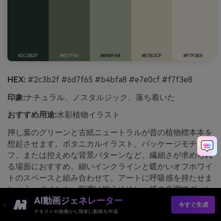
HEX:
#2c3b2f #6d7f65 #b4bfa8 #e7e0cf #f7f3e8
印象:
ナチュラル、ノスタルジック、落ち着いた
おすすめ用途:
水彩植物イラスト
押し葉のグリーンと古紙ニュートラルが昔の植物標本本を
想起させます。ボタニカルイラスト、パッケージモチー
フ、または控えめな背景パターンなど、繊細さが求められ
る場面におすすめ。細いインクラインと暖かいオフホワイ
トのスペースと組み合わせて、アートに呼吸感を持たせま
しょう。ポイント：彩度は控えめにし、紙の色調でヴィン
AI動画ジェネレーター
テージ感を演出しましょう。
今すぐ生成
テキストや画像から簡単に動画を作成
media.ioで生成されたハーバリウムペーパーの画像例