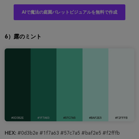
AIで魔法の庭園パレットビジュアルを無料で作成
6）露のミント
HEX:
#0d3b2e #1f7a63 #57c7a5 #baf2e5 #f2fffb