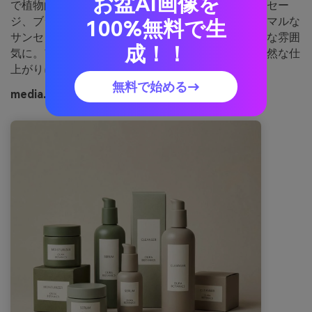
お盆AI画像を
で植物的かつ高級感を生みます。成分説明にソフトセー
ジ、ブランドロゴには濃いグリーンが効果的。ミニマルな
100%無料で生
サンセリフ体と余白たっぷりでスパラグジュアリーな雰囲
成！！
気に。アドバイス：最も淡い色はマット紙印刷で自然な仕
上がりにするとグロッシーになりません。
無料で始める→
media.ioで生成した苔と大理石のイメージ例