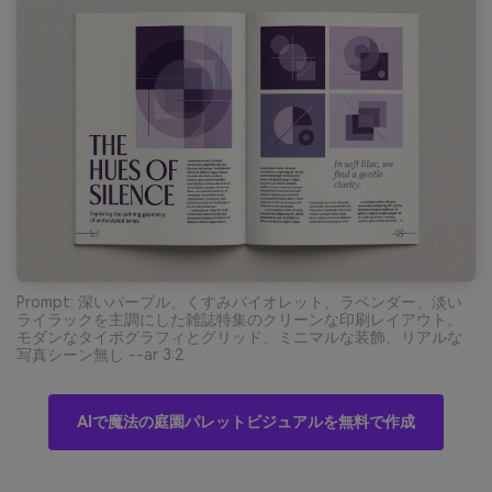
Prompt: 深いパープル、くすみバイオレット、ラベンダー、淡い
ライラックを主調にした雑誌特集のクリーンな印刷レイアウト。
モダンなタイポグラフィとグリッド、ミニマルな装飾、リアルな
写真シーン無し --ar 3:2
AIで魔法の庭園パレットビジュアルを無料で作成