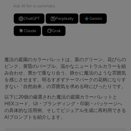
Ask AI for a summary
ChatGPT
Perplexity
Gemini
Claude
Grok
魔法の庭園のカラーパレットは、葉のグリーン、花びらの
ピンク、黄昏のパープル、温かなニュートラルカラーを組
み合わせ、豊かで重なり合う、静かに魔法のような雰囲気
を感じさせます。明るすぎずテーマパークの花柄になりす
ぎない「自然由来」の雰囲気を求める時にぴったりです。
以下に20個の厳選された魔法の庭園カラーパレットと
HEXコード、UI・ブランディング・印刷・パッケージへ
の具体的な活用例、そしてビジュアル生成に再利用できる
AIプロンプトを紹介します。