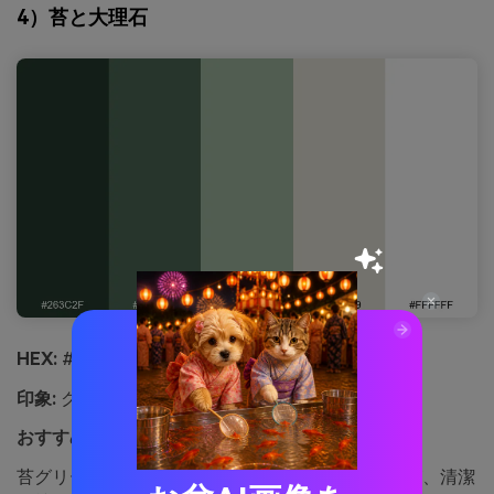
4）苔と大理石
HEX:
#263c2f #4c6a55 #9fb89f #e6e2d9 #ffffff
印象:
クリーン、安定感、モダン
おすすめ用途:
スキンケアパッケージデザイン
苔グリーンと大理石のようなニュートラルカラーが、清潔