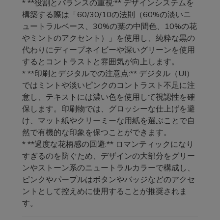
* **役割とバランスの重視:** デザインシステムを
構築する際は「60/30/10の法則（60%の淡いニ
ュートラルベース、30%の葉の中間色、10%の花
やミントのアクセント）」を使用し、純粋な黒の
代わりにディープネイビーや深いグリーンを使用
するとコントラストと雰囲気が向上します。
* **印刷とデジタルでの注意点:** デジタル（UI）
ではミントや淡いピンクのコントラスト不足に注
意し、テキストには濃い色を使用して視認性を確
保します。印刷物では、グロッシーな仕上げを避
け、マット紙やクリーミーな用紙を選ぶことで自
然で有機的な印象を保つことができます。
* **過度な花柄感の回避:** ロマンティックになり
すぎるのを防ぐため、デザインの大部分をグリー
ンやストーン系のニュートラルカラーで構成し、
ピンクやパープルはボタンやバッジなどのアクセ
ントとして控えめに使用することが推奨されま
す。