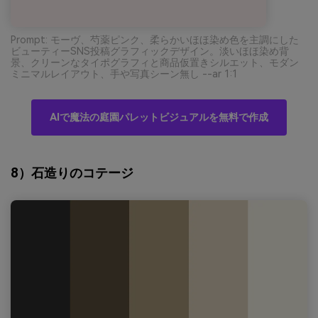
Prompt: モーヴ、芍薬ピンク、柔らかいほほ染め色を主調にした
ビューティーSNS投稿グラフィックデザイン。淡いほほ染め背
景、クリーンなタイポグラフィと商品仮置きシルエット、モダン
ミニマルレイアウト、手や写真シーン無し --ar 1:1
AIで魔法の庭園パレットビジュアルを無料で作成
8）石造りのコテージ