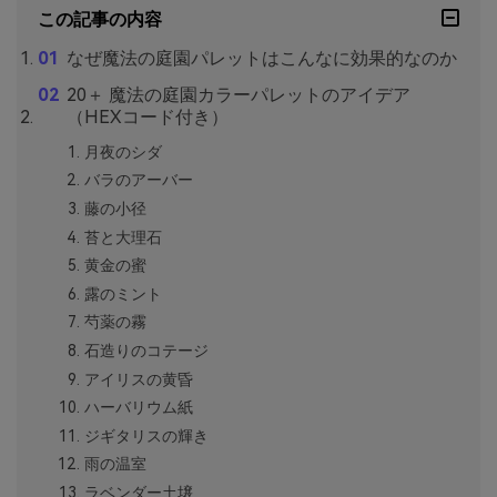
この記事の内容
なぜ魔法の庭園パレットはこんなに効果的なのか
20＋ 魔法の庭園カラーパレットのアイデア
（HEXコード付き）
月夜のシダ
バラのアーバー
藤の小径
苔と大理石
黄金の蜜
露のミント
芍薬の霧
石造りのコテージ
アイリスの黄昏
ハーバリウム紙
ジギタリスの輝き
雨の温室
ラベンダー土壌