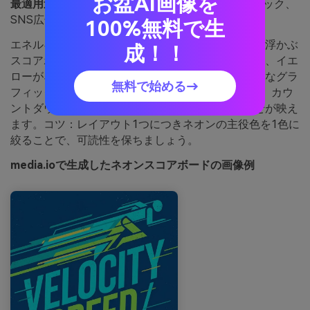
お盆AI画像を
最適用途：
スポーツポスター、eスポーツグラフィック、
SNS広告
100%無料で生
エネルギッシュでパワフルなこのセットは、夜空に浮かぶ
成！！
スコアボードのような印象。明るいシアン、ライム、イエ
ローがネイビーを舞台にし、スピード感ある現代的なグラ
無料で始める→
フィックを演出します。ポスターやeスポーツ素材、カウ
ントダウン系プロモーションで鮮やかな組み合わせが映え
ます。コツ：レイアウト1つにつきネオンの主役色を1色に
絞ることで、可読性を保ちましょう。
media.ioで生成したネオンスコアボードの画像例