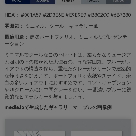
HEX：
#001A57 #2D3E6E #E9E9E9 #B8C2CC #6B7280
雰囲気：
ミニマル、クール、ギャラリー風
最適用途：
建築ポートフォリオ、ミニマルなプレゼンテ
ーション
ミニマルでクールなこのパレットは、柔らかなミュージア
ム照明の下の磨かれた大理石のような雰囲気。ブルーがレ
イアウトの構造を保ち、重ねたグレーがクリーンで建築的
な静けさを加えます。ポートフォリオ表紙やスライド、余
白の多いレイアウトにおすすめです。コツ：キャプション
やUIクロームには中間グレーを使い、一番濃いブルーに視
覚的なヒエラルキーを与えましょう。
media.ioで生成したギャラリーマーブルの画像例