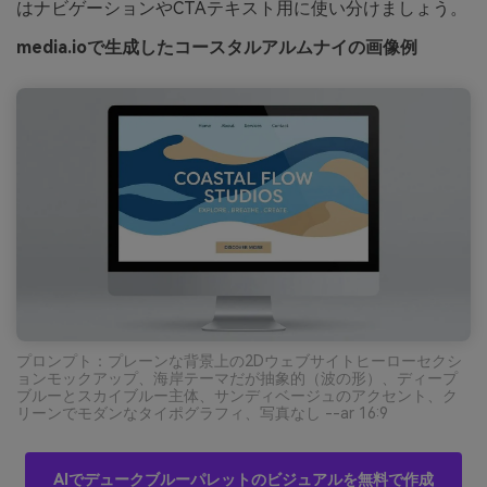
はナビゲーションやCTAテキスト用に使い分けましょう。
media.ioで生成したコースタルアルムナイの画像例
プロンプト：プレーンな背景上の2Dウェブサイトヒーローセクシ
ョンモックアップ、海岸テーマだが抽象的（波の形）、ディープ
ブルーとスカイブルー主体、サンディベージュのアクセント、ク
リーンでモダンなタイポグラフィ、写真なし --ar 16:9
AIでデュークブルーパレットのビジュアルを無料で作成