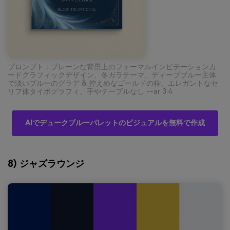
プロンプト：プレーンな背景上のフォーマルインビテーションカ
ードグラフィックデザイン、冬ガラテーマ、ディープブルー主体
で淡いブルーのグラデ & 控えめなゴールドの枠、エレガントなセ
リフ体タイポグラフィ、手やテーブルなし --ar 3:4
AIでデュークブルーパレットのビジュアルを無料で作成
8) ジャズラウンジ