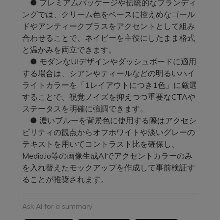
● プレミアムパッケージや伝統的なブランディ
ングでは、クリーム色をベースに控えめなゴール
ドやアンティークブラスをアクセントとして組み
合わせることで、ネイビーを主役にしたまま格式
と温かみを両立できます。
● モダンなUIデザインやダッシュボードに適用
する場合は、シアンやティールなどの明るいハイ
ライトカラーを「1レイアウトにつき1色」に厳選
することで、視覚ノイズを抑えつつ重要なCTAや
ステータスを明確に強調できます。
● 濃いブルーを背景色に使用する際はアクセシ
ビリティの観点からオフホワイトや淡いグレーの
テキストを用いてコントラスト比を確保し、
Media.io等の画像生成AIでアクセントカラーのみ
を入れ替えたモックアップを作成して事前検証す
ることが推奨されます。
Ask AI for a summary