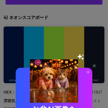
4) ネオンスコアボード
HEX：
#001A57 #00C2FF #A7FF3C #FFE14D #111827
雰囲気：
エネルギッシュ、スポーティ、高コントラスト