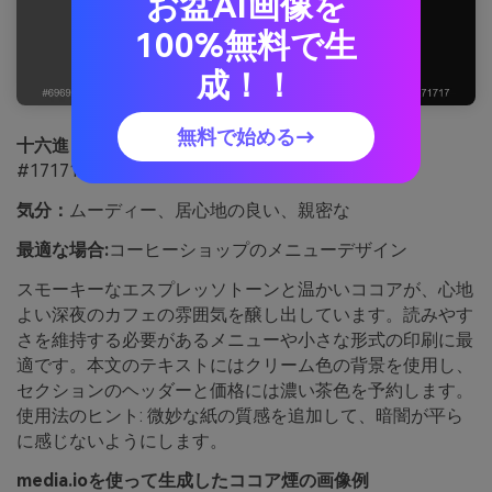
お盆AI画像を
100%無料で生
成！！
無料で始める→
十六進：
#696969 #3B2F2A #8A6F5A #E9DFD3
#171717
気分：
ムーディー、居心地の良い、親密な
最適な場合:
コーヒーショップのメニューデザイン
スモーキーなエスプレッソトーンと温かいココアが、心地
よい深夜のカフェの雰囲気を醸し出しています。読みやす
さを維持する必要があるメニューや小さな形式の印刷に最
適です。本文のテキストにはクリーム色の背景を使用し、
セクションのヘッダーと価格には濃い茶色を予約します。
使用法のヒント: 微妙な紙の質感を追加して、暗闇が平ら
に感じないようにします。
media.ioを使って生成したココア煙の画像例