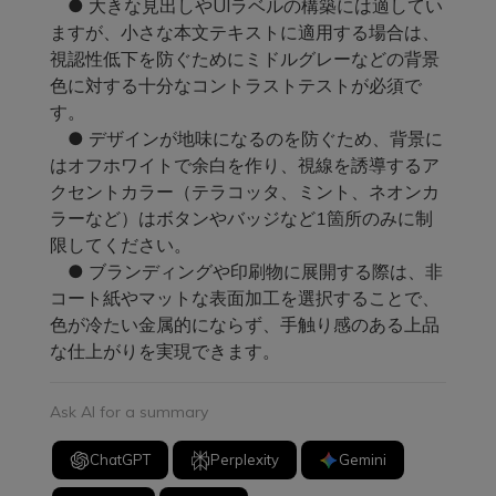
● 大きな見出しやUIラベルの構築には適してい
ますが、小さな本文テキストに適用する場合は、
視認性低下を防ぐためにミドルグレーなどの背景
色に対する十分なコントラストテストが必須で
す。
● デザインが地味になるのを防ぐため、背景に
はオフホワイトで余白を作り、視線を誘導するア
クセントカラー（テラコッタ、ミント、ネオンカ
ラーなど）はボタンやバッジなど1箇所のみに制
限してください。
● ブランディングや印刷物に展開する際は、非
コート紙やマットな表面加工を選択することで、
色が冷たい金属的にならず、手触り感のある上品
な仕上がりを実現できます。
Ask AI for a summary
ChatGPT
Perplexity
Gemini