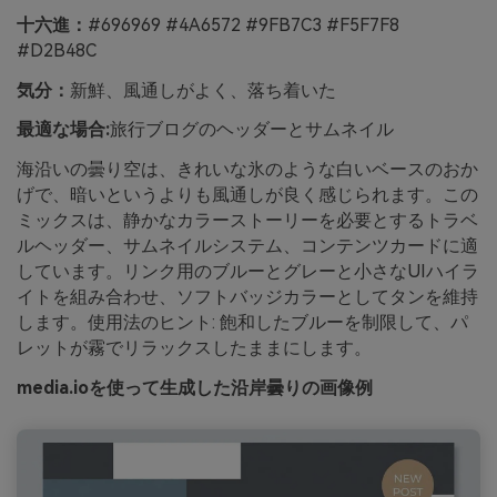
十六進：
#696969 #4A6572 #9FB7C3 #F5F7F8
#D2B48C
気分：
新鮮、風通しがよく、落ち着いた
最適な場合:
旅行ブログのヘッダーとサムネイル
海沿いの曇り空は、きれいな氷のような白いベースのおか
げで、暗いというよりも風通しが良く感じられます。この
ミックスは、静かなカラーストーリーを必要とするトラベ
ルヘッダー、サムネイルシステム、コンテンツカードに適
しています。リンク用のブルーとグレーと小さなUIハイラ
イトを組み合わせ、ソフトバッジカラーとしてタンを維持
します。使用法のヒント: 飽和したブルーを制限して、パ
レットが霧でリラックスしたままにします。
media.ioを使って生成した沿岸曇りの画像例