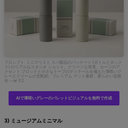
プロンプト: ミニマリスト スパ製品のパッケージ (ボトルとボック
ス) のリアルなスタジオ ショット、クリーンな背景、セージのア
クセント ブロックと小さなトープのディテールを備えた薄暗いグ
レーとクリームが支配的、プレミアム マット素材、柔らかい拡散
光 --ar 3:2
AIで薄暗いグレーのパレットビジュアルを無料で作成
3) ミュージアムミニマル