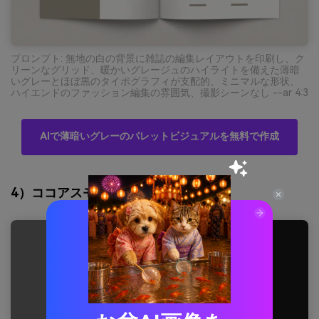
プロンプト: 無地の白の背景に雑誌の編集レイアウトを印刷し、ク
リーンなグリッド、暖かいグレージュのハイライトを備えた薄暗
いグレーとほぼ黒のタイポグラフィが支配的、ミニマルな形状、
ハイエンドのファッション編集の雰囲気、撮影シーンなし --ar 4:3
AIで薄暗いグレーのパレットビジュアルを無料で作成
4）ココアスモーク