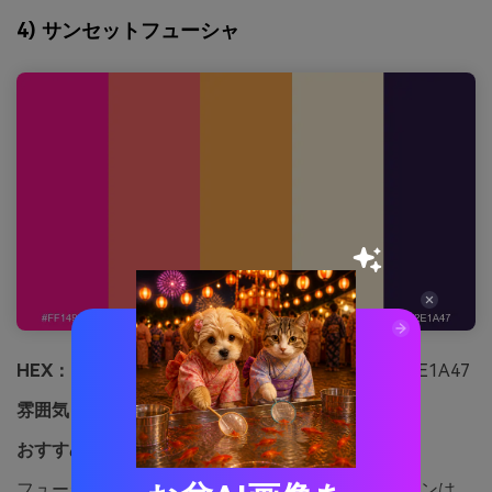
4) サンセットフューシャ
HEX：
#FF1493 #FF6B6B #FFA94D #FFF1D6 #2E1A47
雰囲気：
暖かい、エネルギッシュ、前向き
おすすめ用途：
サマーキャンペーンバナー広告
フューシャからサンセットカラーへのグラデーションは、