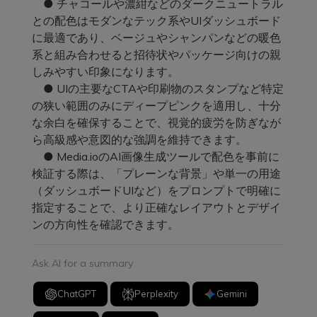
● チャコールや濃紺などのダークニュートラル
との配色はモダンなテック系やUIダッシュボード
に最適であり、ベージュやシャンパンなどの暖色
系と組み合わせると招待状やパッケージ向けの親
しみやすい印象になります。
● UIの主要なCTAや印刷物のスタンプなど特定
の狭い範囲のみにディープピンクを適用し、十分
な余白を確保することで、視覚的疲労を防ぎなが
ら高級感や意図的な強調を維持できます。
● Media.ioのAI画像生成ツールで配色を事前に
検証する際は、「プレーンな背景」や単一の用途
（ダッシュボードUIなど）をプロンプトで明確に
指定することで、より正確なレイアウトとデザイ
ンの方向性を確認できます。
Ask AI for a summary
ChatGPT
Perplexity
Gemini