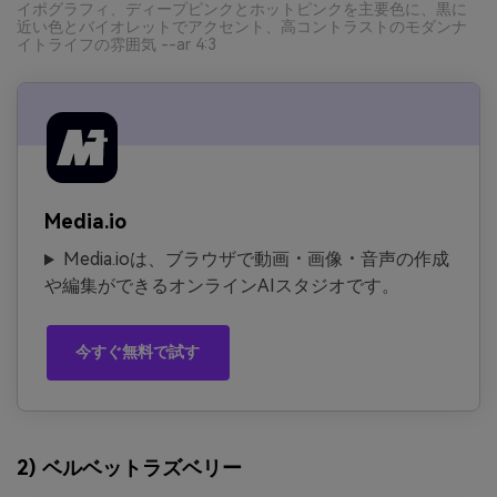
イポグラフィ、ディープピンクとホットピンクを主要色に、黒に
近い色とバイオレットでアクセント、高コントラストのモダンナ
イトライフの雰囲気 --ar 4:3
Media.io
Media.ioは、ブラウザで動画・画像・音声の作成
や編集ができるオンラインAIスタジオです。
今すぐ無料で試す
2) ベルベットラズベリー