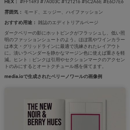
HEX：
#FF1493 #7A003C #121216 #5C2A6E #E6D7E6
雰囲気：
モード、エッジー、ハイファッション
おすすめ用途：
雑誌のエディトリアルページ
ダークベリーの影にホットピンクがフラッシュし、低い照
明のファッションシュートのよう。ほぼ黒やワインカラー
は本文・グリッドラインに最適で洗練されたレイアウト
に。淡いラベンダーを静かなマージン色に使えば重さを軽
減。ヒント：ピンクは引用やセクションマークのアクセン
トのみにするとオートクチュール感を保てます。
media.ioで生成されたベリーノワールの画像例