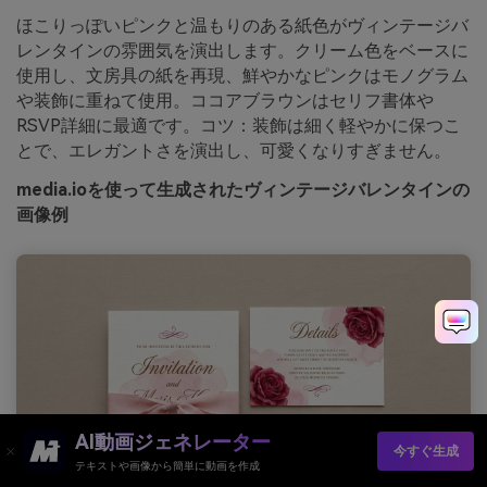
ほこりっぽいピンクと温もりのある紙色がヴィンテージバ
レンタインの雰囲気を演出します。クリーム色をベースに
使用し、文房具の紙を再現、鮮やかなピンクはモノグラム
や装飾に重ねて使用。ココアブラウンはセリフ書体や
RSVP詳細に最適です。コツ：装飾は細く軽やかに保つこ
とで、エレガントさを演出し、可愛くなりすぎません。
media.ioを使って生成されたヴィンテージバレンタインの
画像例
AI動画ジェネレーター
今すぐ生成
テキストや画像から簡単に動画を作成