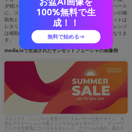
お盆AI画像を
夕焼けの輝きを感じさせます。クリーム色は背景スペース
100%無料で生
に、コーラルやオレンジはブロックやグラデーションの補
助色としてレイヤーしましょう。ディープバイオレットは
成！！
レタリングや小さなUI要素にぴったり。ヒント：オレンジ
は補助的なハイライトのみで使うとピンクが主役になりま
無料で始める→
す。
media.ioで生成されたサンセットフューシャの画像例
プロンプト：シンプルな背景のデジタルバナー広告デザイン、大
胆なグラデーションの形とミニマルなタイポグラフィ、ディープ
ピンクを主要色にコーラル＆オレンジ、クリームの余白、高エネ