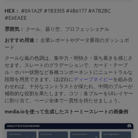
HEX：
#0A1A2F #1B3355 #4B6177 #A7B2BC
#E6EAEE
雰囲気：
クール、曇り空、プロフェッショナル
おすすめ用途：
企業レポートやデータ重視のダッシュボ
ード
クールな嵐の色調は、集中力・明快さ・落ち着きを感じさ
せます。スレートのグラデーションで、カード・テーブ
ル・ホバー状態など各種コンポーネントにニュートラルな
段階を用意できます。ほぼ白に
ディープネイビー
を組み合
わせれば、十分なコントラストが保たれ、中間のブルーが
補助的な役割を果たします。コツ：各ブルーをUIレイヤー
に割り当て、ページ全体で一貫性を持たせましょう。
media.ioを使って生成したストーミースレートの画像例