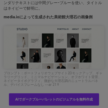
ンダリテキストには中間グレー‐ブルーを使い、タイトル
はネイビーで鮮明に。
media.ioによって生成された美術館大理石の画像例
プロンプト：ポートフォリオウェブサイト2Dモックアップ、ギャ
ラリーグリッド、ミニマルナビゲーション、オフホワイト背景、
ネイビータイポグラフィ、微妙な大理石調のニュートラルパネ
ル、デバイスフレームなし --ar 21:9
AIでダークブルーパレットのビジュアルを無料作成