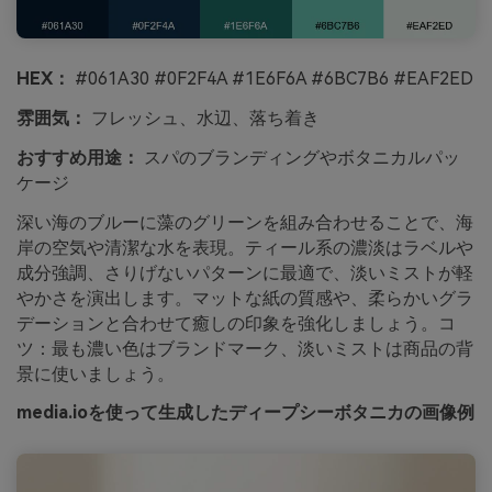
HEX：
#061A30 #0F2F4A #1E6F6A #6BC7B6 #EAF2ED
雰囲気：
フレッシュ、水辺、落ち着き
おすすめ用途：
スパのブランディングやボタニカルパッ
ケージ
深い海のブルーに藻のグリーンを組み合わせることで、海
岸の空気や清潔な水を表現。ティール系の濃淡はラベルや
成分強調、さりげないパターンに最適で、淡いミストが軽
やかさを演出します。マットな紙の質感や、柔らかいグラ
デーションと合わせて癒しの印象を強化しましょう。コ
ツ：最も濃い色はブランドマーク、淡いミストは商品の背
景に使いましょう。
media.ioを使って生成したディープシーボタニカの画像例