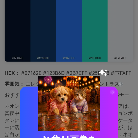
HEX：
#07162E #123B6D #2B7CFF #25E6C8 #F7FAFF
雰囲気：
エレクトリック、未来的、ハイコントラスト
おすすめ用途：
ゲームポスター、テックローンチバナー
ネオンミントの輝きをもつエレクトリックサファイアは、
真夜中の都市の灯りのよう。明るいブルーはアクションボ
タンに、ミントはハイライトやバッジ、進行インジケータ
ーに活用。深いベースカラーが全体を引き締めますが、ほ
ぼ白が重たくなりすぎるのを防いでくれます。コツ：ネオ