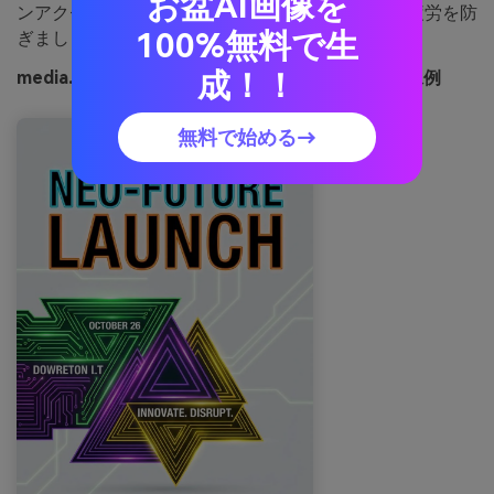
お盆AI画像を
ンアクセントはレイアウトの15％未満に抑え視覚疲労を防
100%無料で生
ぎましょう。
成！！
media.ioを使って生成したサファイアネオンの画像例
無料で始める→