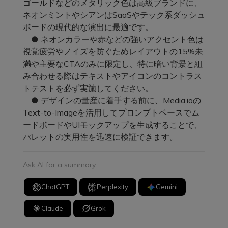
ゴールドなどのメタリック色は高級ブランドに、
ネオンミントやシアンはSaaSやテック系ダッシュ
ボードの現代的な演出に最適です。
● ネオンカラーや赤などの強いアクセント色は
視覚疲労やノイズを防ぐためレイアウトの15%未
満や主要なCTAのみに限定し、特に暗い背景と組
み合わせる際はテキストやアイコンのコントラス
トテストを必ず実施してください。
● デザインの量産に着手する前に、Media.ioの
Text-to-Imageを活用してプロンプトベースでム
ードボードやUIモックアップを生成することで、
パレットの実用性を迅速に検証できます。
Ask AI for a summary
ChatGPT
Perplexity
Gemini
Claude
Grok