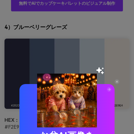
無料でAIでカップケーキパレットのビジュアル制作
4）ブルーベリーグレーズ
HEX：
#2B2D42 #4B5D7A #8D99AE #C9D6DF
#F2E9E4