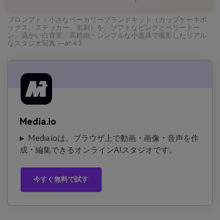
プロンプト：小さなベーカリーブランドキット（カップケーキボ
ックス、ステッカー、名刺）を、ソフトなピンクとベリートー
ン、温かい白背景、高精細・シンプルな小道具で撮影したリアル
なスタジオ写真 --ar 4:3
Media.io
Media.ioは、ブラウザ上で動画・画像・音声を作
成・編集できるオンラインAIスタジオです。
今すぐ無料で試す