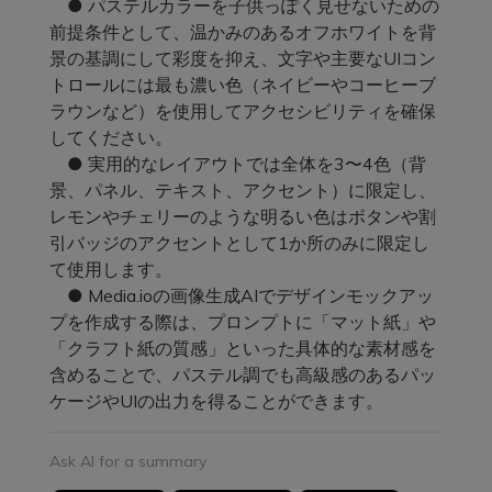
● パステルカラーを子供っぽく見せないための
前提条件として、温かみのあるオフホワイトを背
景の基調にして彩度を抑え、文字や主要なUIコン
トロールには最も濃い色（ネイビーやコーヒーブ
ラウンなど）を使用してアクセシビリティを確保
してください。
● 実用的なレイアウトでは全体を3〜4色（背
景、パネル、テキスト、アクセント）に限定し、
レモンやチェリーのような明るい色はボタンや割
引バッジのアクセントとして1か所のみに限定し
て使用します。
● Media.ioの画像生成AIでデザインモックアッ
プを作成する際は、プロンプトに「マット紙」や
「クラフト紙の質感」といった具体的な素材感を
含めることで、パステル調でも高級感のあるパッ
ケージやUIの出力を得ることができます。
Ask AI for a summary