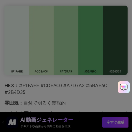
HEX：
#F1FAEE #CDEAC0 #A7D7A3 #5BAE6C
#2B4D35
雰囲気：
自然で明るく楽観的
おすすめ用途：
エコブランドとアプリのオンボーディング
AI動画ジェネレーター
今すぐ生成
新鮮な庭の野菜を加えた柔らかいピスタチオクリームは、
テキストや画像から簡単に動画を作成
清潔でフレンドリーでモダンな感じがします。画面には淡