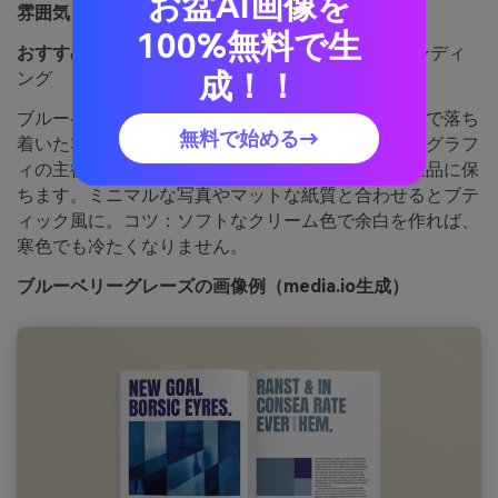
お盆AI画像を
雰囲気：
クール、洗練、モダン
100%無料で生
おすすめ用途：
雑誌レイアウトやプレミアムブランディ
成！！
ング
ブルーベリーシロップとスレート調の陶器が、大人で落ち
無料で始める→
着いた雰囲気を作ります。深いインディゴはタイポグラフ
ィの主役に、霞んだブルーはグリッドを軽やかで上品に保
ちます。ミニマルな写真やマットな紙質と合わせるとブテ
ィック風に。コツ：ソフトなクリーム色で余白を作れば、
寒色でも冷たくなりません。
ブルーベリーグレーズの画像例（media.io生成）